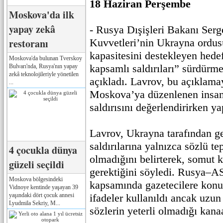
18 Haziran Perşembe
Moskova'da ilk
yapay zekâ
- Rusya Dışişleri Bakanı Serg
restoranı
Kuvvetleri’nin Ukrayna ordu
kapasitesini destekleyen hede
Moskova'da bulunan Tverskoy
kapsamlı saldırıları” sürdür
Bulvarı'nda, Rusya'nın yapay
zekâ teknolojileriyle yönetilen
açıkladı. Lavrov, bu açıklama
...
Moskova’ya düzenlenen insan
saldırısını değerlendirirken ya
Lavrov, Ukrayna tarafından ge
saldırılarına yalnızca sözlü tep
4 çocukla dünya
olmadığını belirterek, somut k
güzeli seçildi
gerektiğini söyledi. Rusya–
Moskova bölgesindeki
kapsamında gazetecilere kon
Vidnoye kentinde yaşayan 39
yaşındaki dört çocuk annesi
ifadeler kullanıldı ancak uzu
Lyudmila Sekriy, M...
sözlerin yeterli olmadığı kan