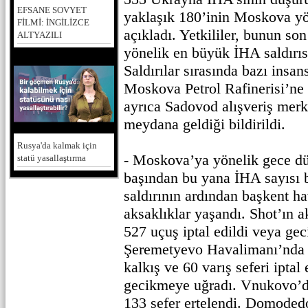
EFSANE SOVYET
yaklaşık 180’inin Moskova yö
FİLMİ: İNGİLİZCE
açıkladı. Yetkililer, bunun son
ALTYAZILI
yönelik en büyük İHA saldırısı
Saldırılar sırasında bazı insan
Moskova Petrol Rafinerisi’ne 
ayrıca Sadovod alışveriş merk
meydana geldiği bildirildi.
Rusya'da kalmak için
- Moskova’ya yönelik gece dü
statü yasallaştırma
başından bu yana İHA sayısı
saldırının ardından başkent h
aksaklıklar yaşandı. Shot’ın a
527 uçuş iptal edildi veya geci
Şeremetyevo Havalimanı’nda 
kalkış ve 60 varış seferi iptal
gecikmeye uğradı. Vnukovo’da 
133 sefer ertelendi. Domoded