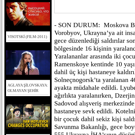
- SON DURUM: Moskova Böl
Vorobyov, Ukrayna’ya ait insa
VISOTSKİ (FILM-2011)
gece düzenlediği saldırılar 
bölgesinde 16 kişinin yaraland
Yaralananlar arasında iki çoc
Ramenskoye kentinde 10 yaşın
dahil üç kişi hastaneye kaldırı
Solneçnogorsk’ta yaralanan 46
AGLAYA ŞİLOVSKAYA:
ayakta müdahale edildi. Lyuber
OLMAYAN ŞEHİR
ağırlıkta yaralanırken, Dzerj
Sadovod alışveriş merkezinde 
hastaneye sevk edildi. Kotelni
bir çocuk dahil sekiz kişi sal
Savunma Bakanlığı, gece boy
555 Ukrayna İHA’sının düşürü