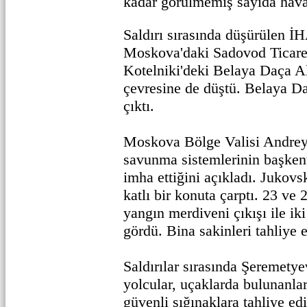
kadar görülmemiş sayıda hava 
Saldırı sırasında düşürülen İH
Moskova'daki Sadovod Ticare
Kotelniki'deki Belaya Daça A
çevresine de düştü. Belaya Da
çıktı.
Moskova Bölge Valisi Andrey
savunma sistemlerinin başken
imha ettiğini açıkladı. Jukovs
katlı bir konuta çarptı. 23 ve 
yangın merdiveni çıkışı ile ik
gördü. Bina sakinleri tahliye e
Saldırılar sırasında Şeremety
yolcular, uçaklarda bulunanla
güvenli sığınaklara tahliye ed