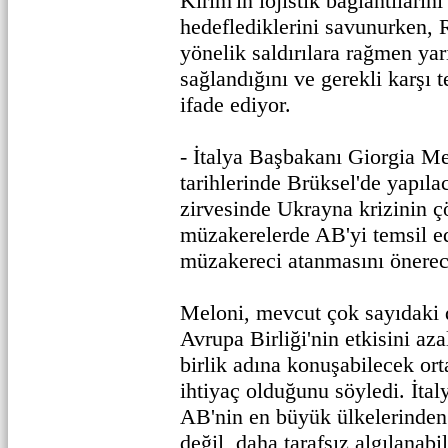
Kırım'ın lojistik bağlantıların
hedeflediklerini savunurken, R
yönelik saldırılara rağmen ya
sağlandığını ve gerekli karşı t
ifade ediyor.
- İtalya Başbakanı Giorgia M
tarihlerinde Brüksel'de yapıla
zirvesinde Ukrayna krizinin 
müzakerelerde AB'yi temsil ed
müzakereci atanmasını önerece
Meloni, mevcut çok sayıdaki 
Avrupa Birliği'nin etkisini aza
birlik adına konuşabilecek ort
ihtiyaç olduğunu söyledi. İtal
AB'nin en büyük ülkelerinden 
değil, daha tarafsız algılanabi