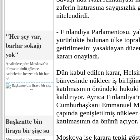
zaferin hatırasına saygısızlık 
nitelendirdi.
- Finlandiya Parlamentosu, yak
"Her şey var,
yürürlükte bulunan ülke toprak
barlar sokağı
getirilmesini yasaklayan düze
yok"
kararı onayladı.
Analistlere göre Moskova'da
dünyanın ünlü eğlence
Dün kabul edilen karar, Hels
caddelerine benzer tek bir bar
bö...
bünyesinde nükleer iş birliğin
katılmasının önündeki hukuki 
kaldırıyor. Ayrıca Finlandiya’
Cumhurbaşkanı Emmanuel Ma
çapında genişletilmiş nükleer 
Başkentte bin
katılmasının da önünü açıyor.
liraya bir şişe su
Moskova ise karara tepki gös
Moskova'daki üst segment