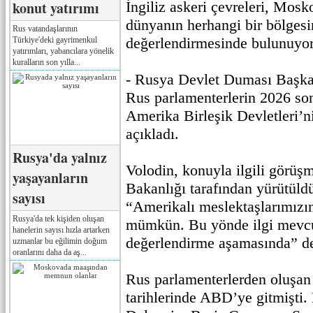
konut yatırımı
İngiliz askeri çevreleri, Mosk
dünyanın herhangi bir bölgesi
Rus vatandaşlarının
değerlendirmesinde bulunuyor
Türkiye'deki gayrimenkul
yatırımları, yabancılara yönelik
kuralların son yılla...
- Rusya Devlet Duması Başka
Rus parlamenterlerin 2026 so
Amerika Birleşik Devletleri’ni
açıkladı.
Rusya'da yalnız
Volodin, konuyla ilgili görüşm
yaşayanların
Bakanlığı tarafından yürütüld
sayısı
“Amerikalı meslektaşlarımızı
Rusya'da tek kişiden oluşan
mümkün. Bu yönde ilgi mevcu
hanelerin sayısı hızla artarken
değerlendirme aşamasında” de
uzmanlar bu eğilimin doğum
oranlarını daha da aş...
Rus parlamenterlerden oluşan
tarihlerinde ABD’ye gitmişti.