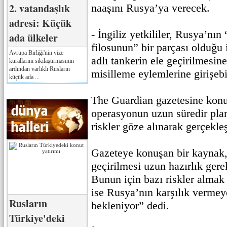
2. vatandaşlık
naaşını Rusya’ya verecek.
adresi: Küçük
- İngiliz yetkililer, Rusya’nın
ada ülkeler
filosunun” bir parçası olduğu
Avrupa Birliği'nin vize
adlı tankerin ele geçirilmesine
kurallarını sıkılaştırmasının
ardından varlıklı Rusların
misilleme eylemlerine girişeb
küçük ada ...
The Guardian gazetesine konu
operasyonun uzun süredir planl
riskler göze alınarak gerçekleşt
Gazeteye konuşan bir kaynak,
geçirilmesi uzun hazırlık gere
Bunun için bazı riskler almak
ise Rusya’nın karşılık vermey
Rusların
bekleniyor” dedi.
Türkiye'deki