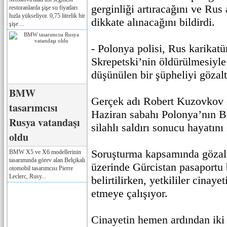
gerginliği artıracağını ve Rus
restoranlarda şişe su fiyatları
hızla yükseliyor. 0,75 litrelik bir
dikkate alınacağını bildirdi.
şişe ...
- Polonya polisi, Rus karikat
Skrepetski’nin öldürülmesiyle
düşünülen bir şüpheliyi gözalt
BMW
Gerçek adı Robert Kuzovkov o
tasarımcısı
Haziran sabahı Polonya’nın B
Rusya vatandaşı
silahlı saldırı sonucu hayatını
oldu
Soruşturma kapsamında gözalt
BMW X5 ve X6 modellerinin
tasarımında görev alan Belçikalı
üzerinde Gürcistan pasaportu
otomobil tasarımcısı Pierre
Leclerc, Rusy...
belirtilirken, yetkililer cinayet
etmeye çalışıyor.
Cinayetin hemen ardından iki