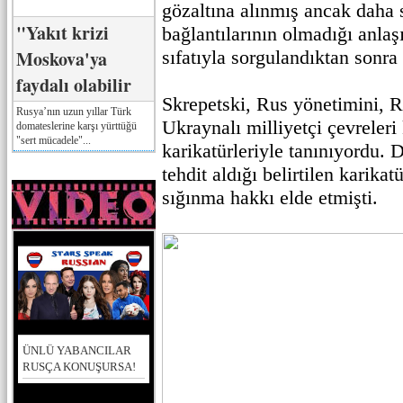
gözaltına alınmış ancak daha 
"Yakıt krizi
bağlantılarının olmadığı anlaşı
Moskova'ya
sıfatıyla sorgulandıktan sonra 
faydalı olabilir
Skrepetski, Rus yönetimini, R
Rusya’nın uzun yıllar Türk
Ukraynalı milliyetçi çevreleri
domateslerine karşı yürttüğü
"sert mücadele"...
karikatürleriyle tanınıyordu.
tehdit aldığı belirtilen karikat
sığınma hakkı elde etmişti.
ÜNLÜ YABANCILAR
RUSÇA KONUŞURSA!