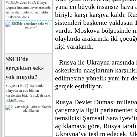
VIDEO// 2026 FIFA Dünya
yana en büyük insansız hava a
Kupası finalinin devre arasında
sahne alan Kolombiyalı yıldız
biriyle karşı karşıya kaldı. 
Shakira'ya, dans ...
sistemleri başkente yaklaşan 
vurdu. Moskova bölgesinde 
olaylarda aralarında iki çocu
kişi yaralandı.
SSCB'de
- Rusya ile Ukrayna arasında
gerçekten seks
askerlerin naaşlarının karşılık
yok muydu?
edilmesine yönelik yeni bir d
gerçekleştiriliyor.
Sovyetler Birliği hakkında
dünyada en çok bilinen
klişelerden biri, "SSCB'de seks
yoktu&quo...
Rusya Devlet Duması milletve
çatışmayla ilgili parlamenter
temsilcisi Şamsail Saraliyev’
açıklamaya göre, Rusya tarafı
Ukrayna’ya teslim edecek, Uk