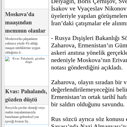
Delyagin, Boris Çernışov, Sve
İsakov ve Vyaçeslav Nikonov 
Moskova'da
üyeleriyle yapılan görüşmele
maaşından
İran’daki çatışmalar ele alınmı
memnun olanlar
- Rusya Dışişleri Bakanlığı 
Moskova'da çalışanların
yalnızca yüzde 4'ü aldığı
Zaharova, Ermenistan’ın Güm
maaşın niteliklerine uygun
askeri anıtına yönelik gerçekle
olduğunu d...
nedeniyle Moskova’nın Erivan
notası gönderdiğini açıkladı.
Zaharova, olayın sıradan bir 
değerlendirilemeyeceğini beli
Kvas: Pahalandı,
Ermenistan’ın ortak tarihî hafı
gözden düştü
bir saldırı olduğunu savundu.
Rusya'da çavdar ekmeği veya
maltın mayalanmasıyla
hazırlanan geleneksel yaz
Rus sözcü ayrıca söz konusu 
içeceği kvasın fiy...
Savaşı’nda Nazi Almanyası’na