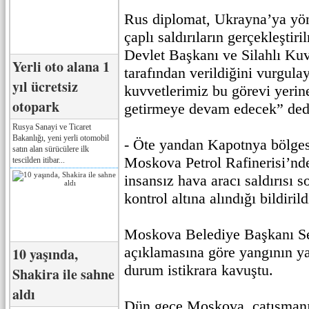
Rus diplomat, Ukrayna’ya yön
çaplı saldırıların gerçekleşti
Devlet Başkanı ve Silahlı Ku
Yerli oto alana 1
tarafından verildiğini vurgulay
yıl ücretsiz
kuvvetlerimiz bu görevi yerine
otopark
getirmeye devam edecek” ded
Rusya Sanayi ve Ticaret
Bakanlığı, yeni yerli otomobil
- Öte yandan Kapotnya bölge
satın alan sürücülere ilk
Moskova Petrol Rafinerisi’nde
tescilden itibar...
insansız hava aracı saldırısı 
kontrol altına alındığı bildirild
Moskova Belediye Başkanı Se
açıklamasına göre yangının ya
10 yaşında,
durum istikrara kavuştu.
Shakira ile sahne
aldı
Dün gece Moskova, çatışmanı