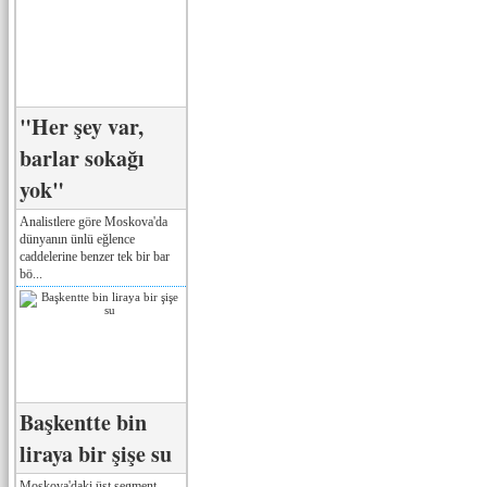
"Her şey var,
barlar sokağı
yok"
Analistlere göre Moskova'da
dünyanın ünlü eğlence
caddelerine benzer tek bir bar
bö...
Başkentte bin
liraya bir şişe su
Moskova'daki üst segment