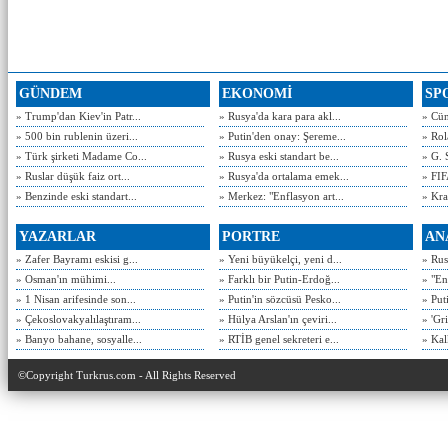
GÜNDEM
EKONOMİ
SP
» Trump'dan Kiev'in Patr...
» Rusya'da kara para akl...
» Cün
» 500 bin rublenin üzeri...
» Putin'den onay: Şereme...
» Rol
» Türk şirketi Madame Co...
» Rusya eski standart be...
» G. 
» Ruslar düşük faiz ort...
» Rusya'da ortalama emek...
» FIF
» Benzinde eski standart...
» Merkez: "Enflasyon art...
» Kra
YAZARLAR
PORTRE
AN
» Zafer Bayramı eskisi g...
» Yeni büyükelçi, yeni d...
» Rusy
» Osman'ın mühimi...
» Farklı bir Putin-Erdoğ...
» "En
» 1 Nisan arifesinde son...
» Putin'in sözcüsü Pesko...
» Put
» Çekoslovakyalılaştıram...
» Hülya Arslan'ın çeviri...
» 'Gri
» Banyo bahane, sosyalle...
» RTİB genel sekreteri e...
» Kal
©Copyright Turkrus.com - All Rights Reserved