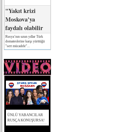
"Yakıt krizi
Moskova'ya
faydalı olabilir
Rusya’nın uzun yıllar Türk
domateslerine karşı yürttüğü
"sert mücadele"...
ÜNLÜ YABANCILAR
RUSÇA KONUŞURSA!