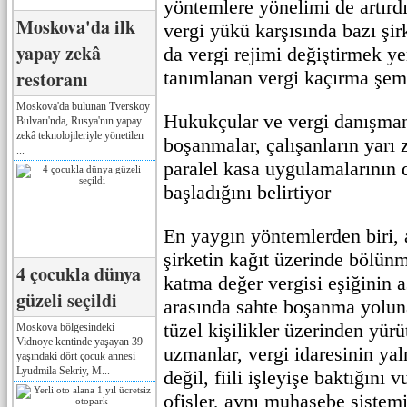
yöntemlere yönelimi de artırd
Moskova'da ilk
vergi yükü karşısında bazı şirk
yapay zekâ
da vergi rejimi değiştirmek y
restoranı
tanımlanan vergi kaçırma şem
Moskova'da bulunan Tverskoy
Hukukçular ve vergi danışmanl
Bulvarı'nda, Rusya'nın yapay
zekâ teknolojileriyle yönetilen
boşanmalar, çalışanların yarı 
...
paralel kasa uygulamalarının
başladığını belirtiyor
En yaygın yöntemlerden biri, a
şirketin kağıt üzerinde bölünm
4 çocukla dünya
katma değer vergisi eşiğinin a
güzeli seçildi
arasında sahte boşanma yoluna
tüzel kişilikler üzerinden yür
Moskova bölgesindeki
Vidnoye kentinde yaşayan 39
uzmanlar, vergi idaresinin yal
yaşındaki dört çocuk annesi
Lyudmila Sekriy, M...
değil, fiili işleyişe baktığını 
ofisler, aynı muhasebe sistemi