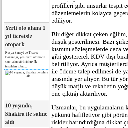
profilleri gibi unsurlar tespit 
düzenlemelerin kolayca geçersi
ediliyor.
Yerli oto alana 1
Bir diğer dikkat çeken eğilim,
yıl ücretsiz
düşük gösterilmesi. Bazı şirket
otopark
kısmını sözleşmelerde ceza v
Rusya Sanayi ve Ticaret
gibi göstererek KDV dışı bıra
Bakanlığı, yeni yerli otomobil
satın alan sürücülere ilk
belirtiliyor. Ayrıca müşteriler
tescilden itibar...
ile ödeme talep edilmesi de 
arasında yer alıyor. Bu tür yö
düşük marjlı ve rekabetin yoğ
öne çıktığı aktarılıyor.
10 yaşında,
Uzmanlar, bu uygulamaların k
Shakira ile sahne
yükünü hafifletiyor gibi görün
aldı
riskler barındırdığına dikkat ç