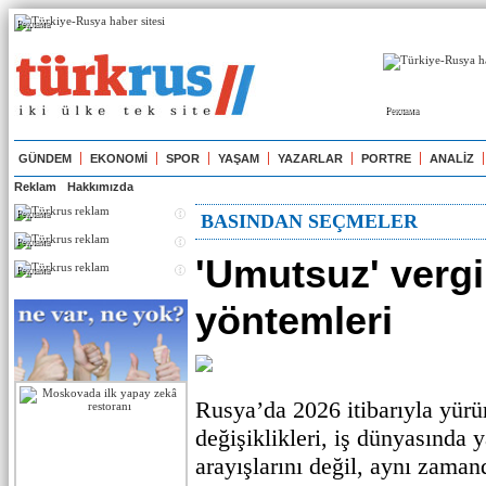
Реклама
Реклама
GÜNDEM
EKONOMİ
SPOR
YAŞAM
YAZARLAR
PORTRE
ANALİZ
Reklam
Hakkımızda
Реклама
BASINDAN SEÇMELER
Реклама
'Umutsuz' verg
Реклама
yöntemleri
Rusya’da 2026 itibarıyla yürü
değişiklikleri, iş dünyasında
arayışlarını değil, aynı zamand