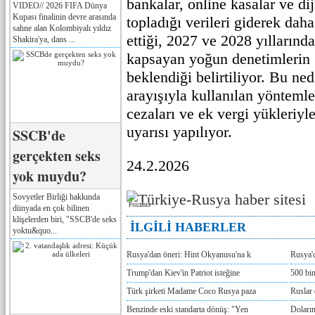
bankalar, online kasalar ve dij
VIDEO// 2026 FIFA Dünya
Kupası finalinin devre arasında
topladığı verileri giderek dah
sahne alan Kolombiyalı yıldız
ettiği, 2027 ve 2028 yılların
Shakira'ya, dans ...
kapsayan yoğun denetimlerin
beklendiği belirtiliyor. Bu ne
arayışıyla kullanılan yöntemler
cezaları ve ek vergi yükleriyl
uyarısı yapılıyor.
SSCB'de
gerçekten seks
24.2.2026
yok muydu?
Sovyetler Birliği hakkında
Реклама
dünyada en çok bilinen
klişelerden biri, "SSCB'de seks
İLGİLİ HABERLER
yoktu&quo...
Rusya'dan öneri: Hint Okyanusu'na k
Rusya'd
Trump'dan Kiev'in Patriot isteğine
500 bin
Türk şirketi Madame Coco Rusya paza
Ruslar 
Benzinde eski standarta dönüş: "Yen
Doların