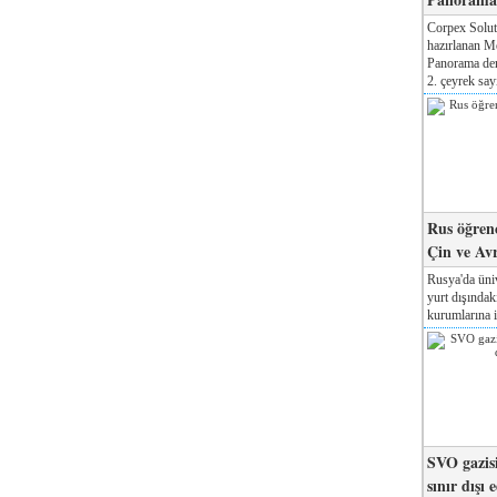
Corpex Solut
hazırlanan M
Panorama der
2. çeyrek sayı
Rus öğrenc
Çin ve Av
Rusya'da üniv
yurt dışında
kurumlarına il
SVO gazisi
sınır dışı 