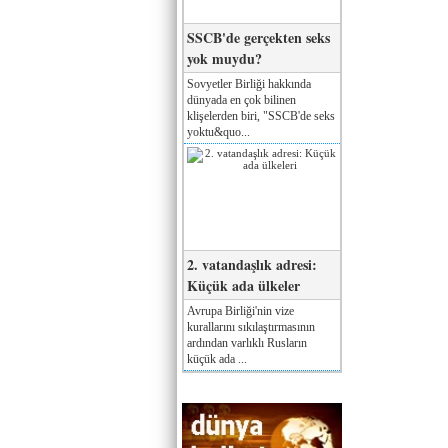
SSCB'de gerçekten seks
yok muydu?
Sovyetler Birliği hakkında
dünyada en çok bilinen
klişelerden biri, "SSCB'de seks
yoktu&quo...
2. vatandaşlık adresi:
Küçük ada ülkeler
Avrupa Birliği'nin vize
kurallarını sıkılaştırmasının
ardından varlıklı Rusların
küçük ada ...