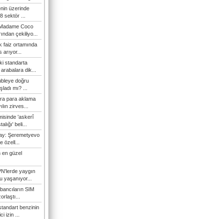
enin üzerinde
 sektör ...
i Madame Coco
ndan çekiliyo...
 faiz ortamında
 arıyor...
ki standarta
arabalara dik...
ubleye doğru
ladı mı? ...
ra para aklama
ılın zirves...
isinde 'askerî
lığı' beli...
nay: Şeremetyevo
e özell...
 en güzel
N'lerde yaygın
u yaşanıyor...
bancıların SIM
orlaştı...
tandart benzinin
i izin ...