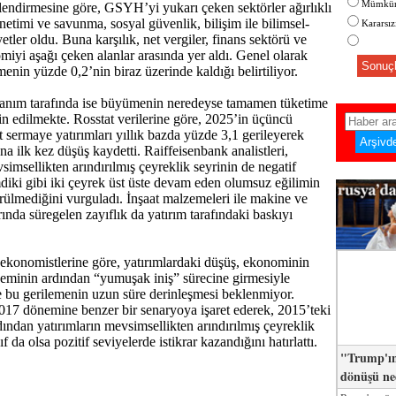
Mümkün
lendirmesine göre, GSYH’yi yukarı çeken sektörler ağırlıklı
etimi ve savunma, sosyal güvenlik, bilişim ile bilimsel-
Kararsı
yetler oldu. Buna karşılık, net vergiler, finans sektörü ve
miyi aşağı çeken alanlar arasında yer aldı. Genel olarak
Sonuçl
enin yüzde 0,2’nin biraz üzerinde kaldığı belirtiliyor.
nım tarafında ise büyümenin neredeyse tamamen tüketime
n edilmekte. Rosstat verilerine göre, 2025’in üçüncü
t sermaye yatırımları yıllık bazda yüzde 3,1 gerileyerek
a ilk kez düşüş kaydetti. Raiffeisenbank analistleri,
simsellikten arındırılmış çeyreklik seyrinin de negatif
mdiki gibi iki çeyrek üst üste devam eden olumsuz eğilimin
rülmediğini vurguladı. İnşaat malzemeleri ile makine ve
ında süregelen zayıflık da yatırım tarafındaki baskıyı
ekonomistlerine göre, yatırımlardaki düşüş, ekonominin
neminin ardından “yumuşak iniş” sürecine girmesiyle
 ve bu gerilemenin uzun süre derinleşmesi beklenmiyor.
17 dönemine benzer bir senaryoya işaret ederek, 2015’teki
dından yatırımların mevsimsellikten arındırılmış çeyreklik
ıf da olsa pozitif seviyelerde istikrar kazandığını hatırlattı.
"Trump'ın
dönüşü n