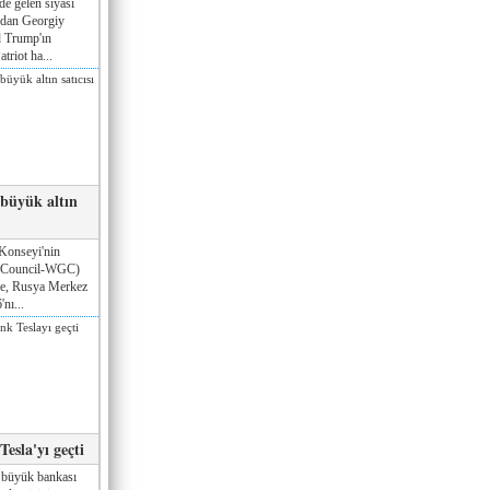
de gelen siyasi
ndan Georgiy
 Trump'ın
triot ha...
 büyük altın
Konseyi'nin
 Council-WGC)
öre, Rusya Merkez
nı...
esla'yı geçti
 büyük bankası