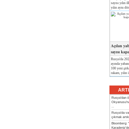
sayısı yılın i
yılın aynı dö
Açılan yab
sayısı kap
Rusya'da 2026
ayında yabanc
100 yeni şirk
rakam, yılın i
ART
Rusya'dan ön
Okyanusu'na
...
Rusya'da va
çıkmak artık
Bloomberg: 
Karadeniz'dek