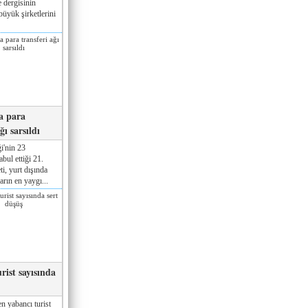
 dergisinin
üyük şirketlerini
a para
ğı sarsıldı
i'nin 23
ul ettiği 21.
ti, yurt dışında
rın en yaygı...
rist sayısında
n yabancı turist