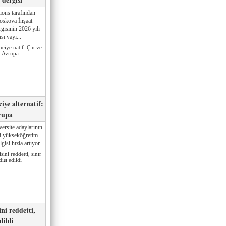
ions tarafından
oskova İnşaat
gisinin 2026 yılı
sı yayı...
iye alternatif:
rupa
ersite adaylarının
ki yükseköğretim
gisi hızla artıyor...
ni reddetti,
edildi