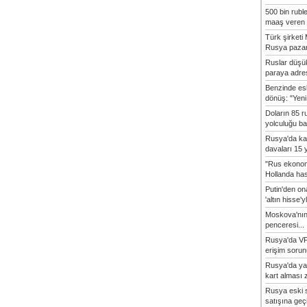
500 bin rubl
maaş veren 8
Türk şirket
Rusya pazarı
Ruslar düşük
paraya adres
Benzinde es
dönüş: "Yeni 
Doların 85 r
yolculuğu baş
Rusya'da ka
davaları 15 y
"Rus ekonom
Hollanda hasta
Putin'den o
'altın hisse'yl
Moskova'nın
penceresi...
Rusya'da VP
erişim sorun
Rusya'da ya
kart alması z
Rusya eski s
satışına geçic