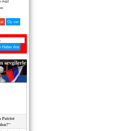
 değil
zım
ar
 Patriot
eden?"