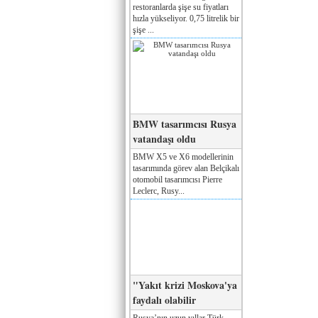
restoranlarda şişe su fiyatları
hızla yükseliyor. 0,75 litrelik bir
şişe ...
BMW tasarımcısı Rusya
vatandaşı oldu
BMW X5 ve X6 modellerinin
tasarımında görev alan Belçikalı
otomobil tasarımcısı Pierre
Leclerc, Rusy...
"Yakıt krizi Moskova'ya
faydalı olabilir
Rusya’nın uzun yıllar Türk