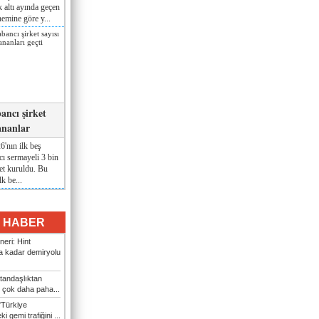
lk altı ayında geçen
nemine göre y...
ancı şirket
ananlar
'nın ilk beş
ı sermayeli 3 bin
et kuruldu. Bu
lk be...
I HABER
eri: Hint
 kadar demiryolu
tandaşlıktan
 çok daha paha...
"Türkiye
i gemi trafiğini ...