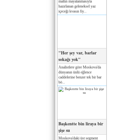
maltın mayalanmasıyla
hazırlanan geleneksel yaz
içeceği kvasın fiy...
"Her şey var, barlar
sokağı yok"
Analistlere göre Moskova'da
dünyanın ünlü eğlence
caddelerine benzer tek bir bar
bö...
Başkentte bin liraya bir
şişe su
Moskova'daki üst segment