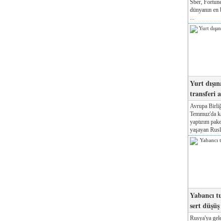
Sber, Fortune
dünyanın en b
...
Yurt dışın
transferi a
Avrupa Birliğ
Temmuz'da kab
yaptırım pake
yaşayan Rusla
Yabancı tu
sert düşüş
Rusya'ya gele