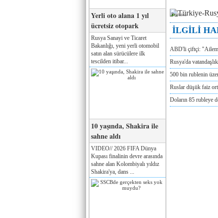
Yerli oto alana 1 yıl
Реклама
ücretsiz otopark
İLGİLİ H
Rusya Sanayi ve Ticaret
Bakanlığı, yeni yerli otomobil
ABD'li çiftçi: "Aile
satın alan sürücülere ilk
tescilden itibar...
Rusya'da vatandaşlık
500 bin rublenin üze
Ruslar düşük faiz or
Doların 85 rubleye 
10 yaşında, Shakira ile
sahne aldı
VIDEO// 2026 FIFA Dünya
Kupası finalinin devre arasında
sahne alan Kolombiyalı yıldız
Shakira'ya, dans ...