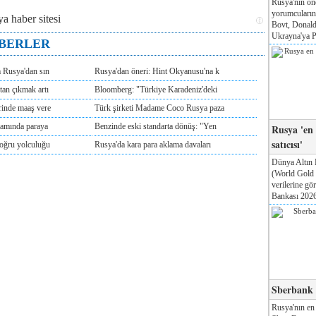
Rusya'nın ön
yorumcuları
Bovt, Donald
Ukrayna'ya Pa
ABERLER
m Rusya'dan sın
Rusya'dan öneri: Hint Okyanusu'na k
tan çıkmak artı
Bloomberg: "Türkiye Karadeniz'deki
rinde maaş vere
Türk şirketi Madame Coco Rusya paza
tamında paraya
Benzinde eski standarta dönüş: "Yen
Rusya 'en
satıcısı'
doğru yolculuğu
Rusya'da kara para aklama davaları
Dünya Altın 
(World Gold
verilerine g
Bankası 2026'
Sberbank T
Rusya'nın en