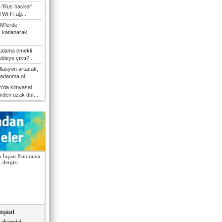
n 'Rus hacker'
l Wi-Fi ağ...
M'lerde
k katlanarak
talama emekli
bleye çıktı?...
flasyon artacak,
arlanma ol...
'da kimyasal
irden uzak dur...
nşaat
dergisi