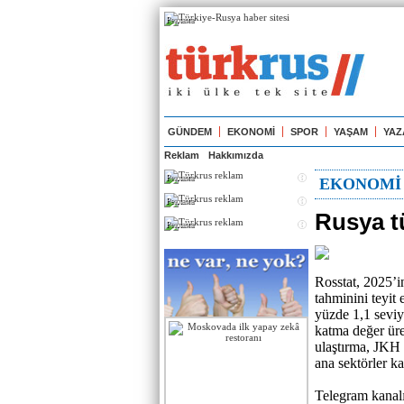
Реклама
GÜNDEM
EKONOMİ
SPOR
YAŞAM
YAZ
Reklam
Hakkımızda
Реклама
EKONOMİ
Реклама
Rusya t
Реклама
Rosstat, 2025’i
tahminini teyit
yüzde 1,1 seviy
katma değer üre
ulaştırma, JKH 
ana sektörler ka
Telegram kanalı