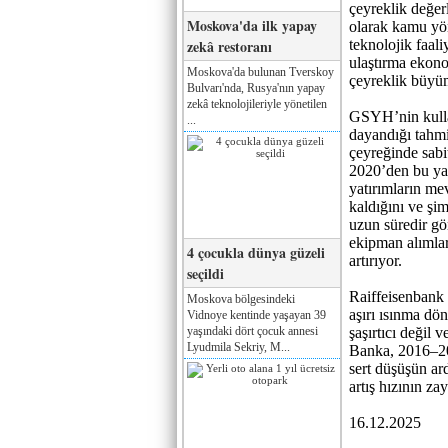
çeyreklik değer
Moskova'da ilk yapay
olarak kamu yön
zekâ restoranı
teknolojik faali
ulaştırma ekono
Moskova'da bulunan Tverskoy
çeyreklik büyüm
Bulvarı'nda, Rusya'nın yapay
zekâ teknolojileriyle yönetilen
GSYH’nin kulla
...
dayandığı tahmi
çeyreğinde sabi
2020’den bu yan
yatırımların mev
kaldığını ve şi
uzun süredir gö
ekipman alımlar
4 çocukla dünya güzeli
artırıyor.
seçildi
Raiffeisenbank 
Moskova bölgesindeki
aşırı ısınma dö
Vidnoye kentinde yaşayan 39
yaşındaki dört çocuk annesi
şaşırtıcı değil
Lyudmila Sekriy, M...
Banka, 2016–20
sert düşüşün ar
artış hızının zay
16.12.2025