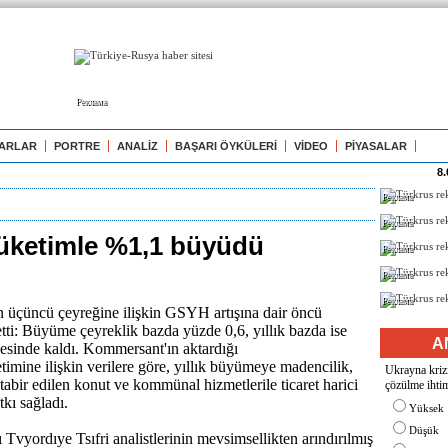
Реклама
ARLAR
PORTRE
ANALİZ
BAŞARI ÖYKÜLERİ
VİDEO
PİYASALAR
8.
Реклама
Реклама
üketimle %1,1 büyüdü
Реклама
Реклама
Реклама
n üçüncü çeyreğine ilişkin GSYH artışına dair öncü
 etti: Büyüme çeyreklik bazda yüzde 0,6, yıllık bazda ise
A
esinde kaldı. Kommersant'ın aktardığı
timine ilişkin verilere göre, yıllık büyümeye madencilik,
Ukrayna krizi
tabir edilen konut ve kommünal hizmetlerile ticaret harici
çözülme ihtim
tkı sağladı.
Yüksek
Düşük
 Tvyordıye Tsıfri analistlerinin mevsimsellikten arındırılmış