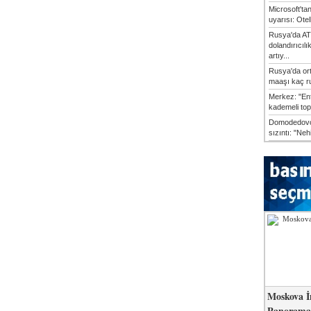
Microsoft'ta
uyarısı: Otel
Rusya'da AT
dolandırıcılı
artıy...
Rusya'da or
maaşı kaç ru
Merkez: "En
kademeli top
Domodedovo
sızıntı: "Neh
Moskova İ
Panorama 