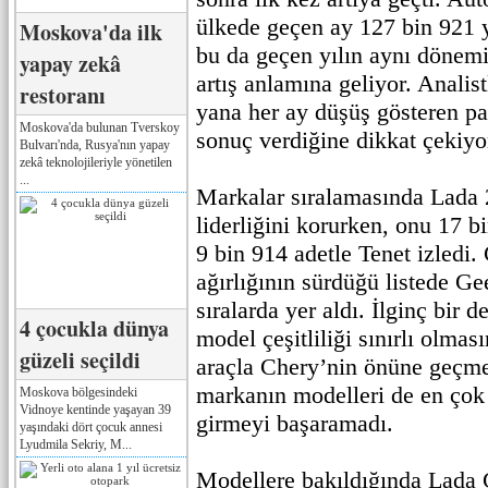
ülkede geçen ay 127 bin 921 ye
Moskova'da ilk
bu da geçen yılın aynı dönemi
yapay zekâ
artış anlamına geliyor. Analis
restoranı
yana her ay düşüş gösteren paz
Moskova'da bulunan Tverskoy
sonuç verdiğine dikkat çekiyo
Bulvarı'nda, Rusya'nın yapay
zekâ teknolojileriyle yönetilen
...
Markalar sıralamasında Lada 
liderliğini korurken, onu 17 b
9 bin 914 adetle Tenet izledi. 
ağırlığının sürdüğü listede Ge
sıralarda yer aldı. İlginç bir d
4 çocukla dünya
model çeşitliliği sınırlı olma
güzeli seçildi
araçla Chery’nin önüne geçme
markanın modelleri de en çok s
Moskova bölgesindeki
Vidnoye kentinde yaşayan 39
girmeyi başaramadı.
yaşındaki dört çocuk annesi
Lyudmila Sekriy, M...
Modellere bakıldığında Lada 