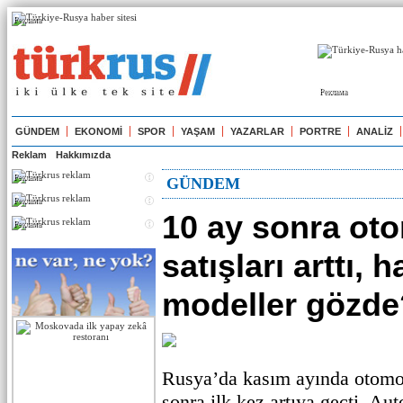
Реклама
Реклама
GÜNDEM
EKONOMİ
SPOR
YAŞAM
YAZARLAR
PORTRE
ANALİZ
Reklam
Hakkımızda
Реклама
GÜNDEM
Реклама
10 ay sonra ot
Реклама
satışları arttı, 
modeller gözde
Rusya’da kasım ayında otomobi
sonra ilk kez artıya geçti. Aut