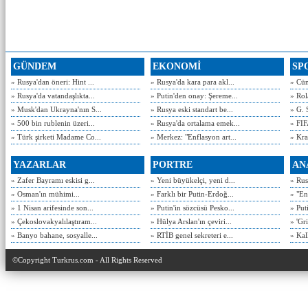
GÜNDEM
EKONOMİ
SP
» Rusya'dan öneri: Hint ...
» Rusya'da kara para akl...
» Cün
» Rusya'da vatandaşlıkta...
» Putin'den onay: Şereme...
» Rol
» Musk'dan Ukrayna'nın S...
» Rusya eski standart be...
» G. 
» 500 bin rublenin üzeri...
» Rusya'da ortalama emek...
» FIF
» Türk şirketi Madame Co...
» Merkez: "Enflasyon art...
» Kra
YAZARLAR
PORTRE
AN
» Zafer Bayramı eskisi g...
» Yeni büyükelçi, yeni d...
» Rusy
» Osman'ın mühimi...
» Farklı bir Putin-Erdoğ...
» "En
» 1 Nisan arifesinde son...
» Putin'in sözcüsü Pesko...
» Put
» Çekoslovakyalılaştıram...
» Hülya Arslan'ın çeviri...
» 'Gri
» Banyo bahane, sosyalle...
» RTİB genel sekreteri e...
» Kal
©Copyright Turkrus.com - All Rights Reserved