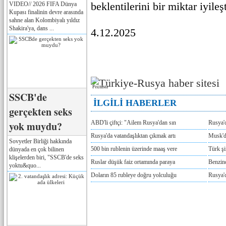
beklentilerini bir miktar iyile
VIDEO// 2026 FIFA Dünya
Kupası finalinin devre arasında
sahne alan Kolombiyalı yıldız
Shakira'ya, dans ...
4.12.2025
Реклама
SSCB'de
İLGİLİ HABERLER
gerçekten seks
yok muydu?
ABD'li çiftçi: "Ailem Rusya'dan sın
Rusya'
Rusya'da vatandaşlıktan çıkmak artı
Musk'da
Sovyetler Birliği hakkında
500 bin rublenin üzerinde maaş vere
Türk ş
dünyada en çok bilinen
klişelerden biri, "SSCB'de seks
Ruslar düşük faiz ortamında paraya
Benzind
yoktu&quo...
Doların 85 rubleye doğru yolculuğu
Rusya'd