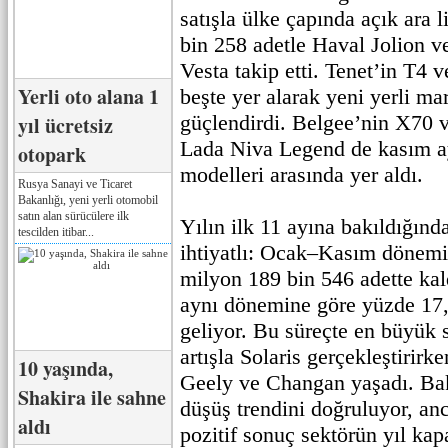
satışla ülke çapında açık ara l
bin 258 adetle Haval Jolion v
Vesta takip etti. Tenet’in T4 
Yerli oto alana 1
beşte yer alarak yeni yerli 
güçlendirdi. Belgee’nin X70 v
yıl ücretsiz
Lada Niva Legend de kasım ay
otopark
modelleri arasında yer aldı.
Rusya Sanayi ve Ticaret
Bakanlığı, yeni yerli otomobil
satın alan sürücülere ilk
Yılın ilk 11 ayına bakıldığınd
tescilden itibar...
ihtiyatlı: Ocak–Kasım dönemi
milyon 189 bin 546 adette kal
aynı dönemine göre yüzde 17,
geliyor. Bu süreçte en büyük 
artışla Solaris gerçekleştirirke
10 yaşında,
Geely ve Changan yaşadı. Baka
Shakira ile sahne
düşüş trendini doğruluyor, an
aldı
pozitif sonuç sektörün yıl kap