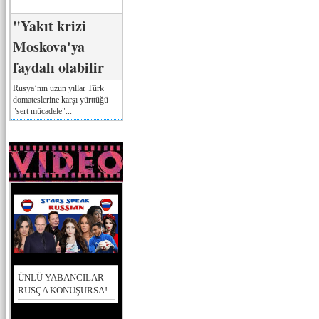
"Yakıt krizi
Moskova'ya
faydalı olabilir
Rusya’nın uzun yıllar Türk
domateslerine karşı yürttüğü
"sert mücadele"...
ÜNLÜ YABANCILAR
RUSÇA KONUŞURSA!