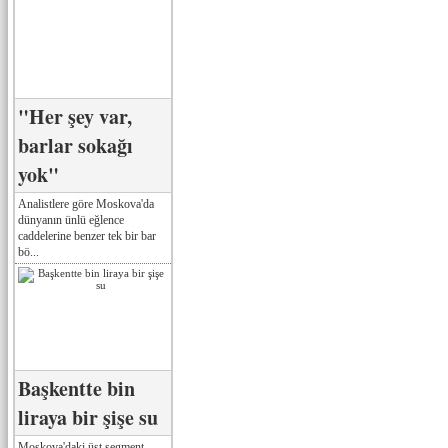
"Her şey var,
barlar sokağı
yok"
Analistlere göre Moskova'da
dünyanın ünlü eğlence
caddelerine benzer tek bir bar
bö...
Başkentte bin
liraya bir şişe su
Moskova'daki üst segment