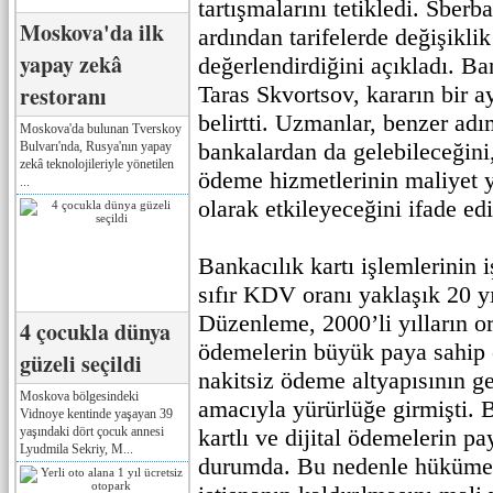
tartışmalarını tetikledi. Sber
Moskova'da ilk
ardından tarifelerde değişikli
yapay zekâ
değerlendirdiğini açıkladı. Ba
restoranı
Taras Skvortsov, kararın bir a
belirtti. Uzmanlar, benzer adı
Moskova'da bulunan Tverskoy
bankalardan da gelebileceğini,
Bulvarı'nda, Rusya'nın yapay
zekâ teknolojileriyle yönetilen
ödeme hizmetlerinin maliyet y
...
olarak etkileyeceğini ifade edi
Bankacılık kartı işlemlerinin
sıfır KDV oranı yaklaşık 20 yı
Düzenleme, 2000’li yılların or
4 çocukla dünya
ödemelerin büyük paya sahip
güzeli seçildi
nakitsiz ödeme altyapısının g
Moskova bölgesindeki
amacıyla yürürlüğe girmişti.
Vidnoye kentinde yaşayan 39
yaşındaki dört çocuk annesi
kartlı ve dijital ödemelerin p
Lyudmila Sekriy, M...
durumda. Bu nedenle hükümet