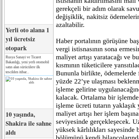
istisnanın kaldırılmasını mali
gerekçeli bir adım olarak sa
değişiklik, nakitsiz ödemeleri
azaltabilir.
Yerli oto alana 1
yıl ücretsiz
Haber portalının görüşüne ba
otopark
vergi istisnasının sona ermesi
maliyet artışı yaratacağı ve b
Rusya Sanayi ve Ticaret
Bakanlığı, yeni yerli otomobil
kısmının tüketicilere yansıtıl
satın alan sürücülere ilk
Bununla birlikte, ödemelerde f
tescilden itibar...
yüzde 22’ye ulaşması beklen
işleme gelirine uygulanacağınd
kalacak. Ortalama bir işlemde
işleme ücreti tutarın yaklaşık 
maliyet artışı her işlem başın
10 yaşında,
seviyesinde gerçekleşecek. U
Shakira ile sahne
yüksek kârlılıkları sayesinde 
aldı
bölümünü kendi bilançolarınd