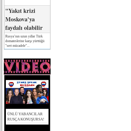
"Yakıt krizi
Moskova'ya
faydalı olabilir
Rusya’nın uzun yıllar Türk
domateslerine karşı yürttüğü
"sert mücadele"...
ÜNLÜ YABANCILAR
RUSÇA KONUŞURSA!