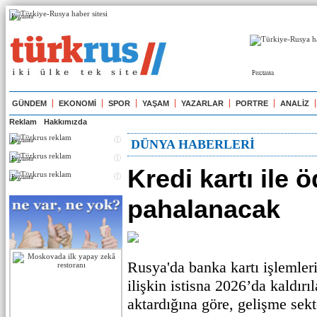
Реклама
Реклама
GÜNDEM
EKONOMİ
SPOR
YAŞAM
YAZARLAR
PORTRE
ANALİZ
Reklam
Hakkımızda
Реклама
DÜNYA HABERLERİ
Реклама
Kredi kartı ile
Реклама
pahalanacak
Rusya'da banka kartı işlemler
ilişkin istisna 2026’da kaldır
aktardığına göre, gelişme sek