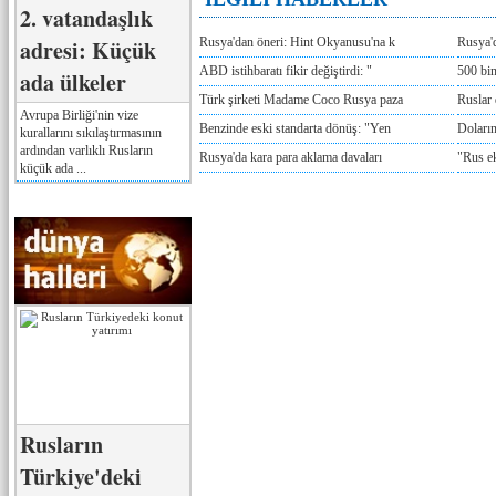
2. vatandaşlık
adresi: Küçük
Rusya'dan öneri: Hint Okyanusu'na k
Rusya'd
ABD istihbaratı fikir değiştirdi: "
500 bin
ada ülkeler
Türk şirketi Madame Coco Rusya paza
Ruslar 
Avrupa Birliği'nin vize
Benzinde eski standarta dönüş: "Yen
Doların
kurallarını sıkılaştırmasının
ardından varlıklı Rusların
Rusya'da kara para aklama davaları
"Rus e
küçük ada ...
Rusların
Türkiye'deki