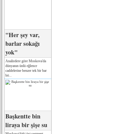
"Her şey var,
barlar sokağı
yok"
Analistlere göre Moskova'da
dünyanın ünlü eğlence
caddelerine benzer tek bir bar
bö...
Başkentte bin
liraya bir şişe su
Moskova'daki üst segment