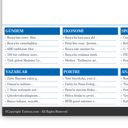
GÜNDEM
EKONOMİ
SP
» Rusya'dan öneri: Hint ...
» Rusya'da kara para akl...
» Cün
» Rusya'da vatandaşlıkta...
» Putin'den onay: Şereme...
» Rol
» ABD istihbaratı fikir ...
» Rusya eski standart be...
» G. 
» 500 bin rublenin üzeri...
» Rusya'da ortalama emek...
» FIF
» Türk şirketi Madame Co...
» Merkez: "Enflasyon art...
» Kra
YAZARLAR
PORTRE
AN
» Zafer Bayramı eskisi g...
» Yeni büyükelçi, yeni d...
» Rusy
» Osman'ın mühimi...
» Farklı bir Putin-Erdoğ...
» "En
» 1 Nisan arifesinde son...
» Putin'in sözcüsü Pesko...
» Put
» Çekoslovakyalılaştıram...
» Hülya Arslan'ın çeviri...
» 'Gri
» Banyo bahane, sosyalle...
» RTİB genel sekreteri e...
» Kal
©Copyright Turkrus.com - All Rights Reserved