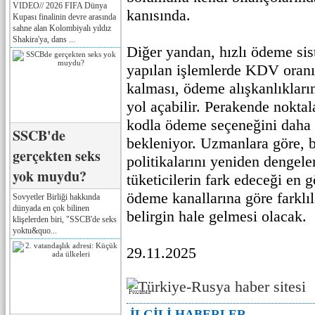
VIDEO// 2026 FIFA Dünya
kanısında.
Kupası finalinin devre arasında
sahne alan Kolombiyalı yıldız
Shakira'ya, dans ...
Diğer yandan, hızlı ödeme si
yapılan işlemlerde KDV oranın
kalması, ödeme alışkanlıkları
yol açabilir. Perakende nokta
kodla ödeme seçeneğini daha 
SSCB'de
bekleniyor. Uzmanlara göre, b
gerçekten seks
politikalarını yeniden dengele
yok muydu?
tüketicilerin fark edeceği en g
ödeme kanallarına göre farklı
Sovyetler Birliği hakkında
dünyada en çok bilinen
belirgin hale gelmesi olacak.
klişelerden biri, "SSCB'de seks
yoktu&quo...
29.11.2025
Реклама
İLGİLİ HABERLER