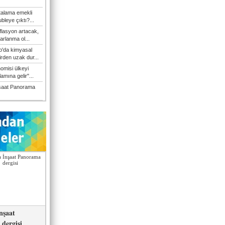
talama emekli
bleye çıktı?...
flasyon artacak,
arlanma ol...
'da kimyasal
irden uzak dur...
omisi ülkeyi
amına gelir"...
şaat Panorama
nşaat
dergisi