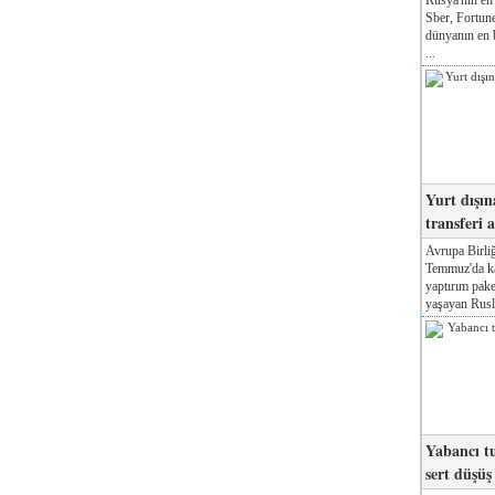
Sber, Fortune
dünyanın en b
...
Yurt dışın
transferi a
Avrupa Birliğ
Temmuz'da kab
yaptırım pake
yaşayan Rusla
Yabancı tu
sert düşüş