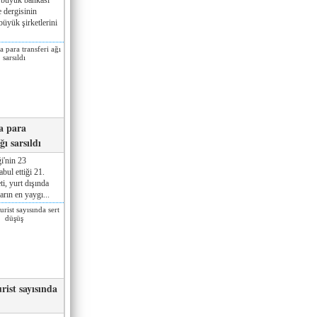
 dergisinin
üyük şirketlerini
a para
ğı sarsıldı
i'nin 23
ul ettiği 21.
ti, yurt dışında
rın en yaygı...
rist sayısında