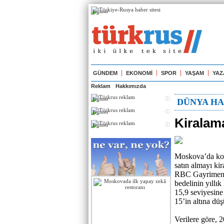
Реклама
GÜNDEM
EKONOMİ
SPOR
YAŞAM
YAZ
Reklam
Hakkımızda
Реклама
DÜNYA HA
Реклама
Kiralam
Реклама
Moskova’da konu
satın almayı kir
RBC Gayrimenkul
bedelinin yıllık
15,9 seviyesine
15’in altına dü
Verilere göre, 