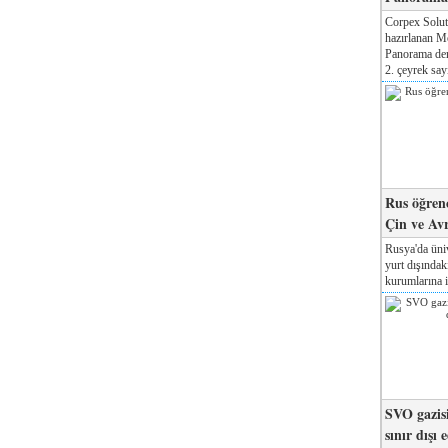
Corpex Solut
hazırlanan M
Panorama der
2. çeyrek sayı
Rus öğrenc
Çin ve Av
Rusya'da üniv
yurt dışında
kurumlarına il
SVO gazisi
sınır dışı 