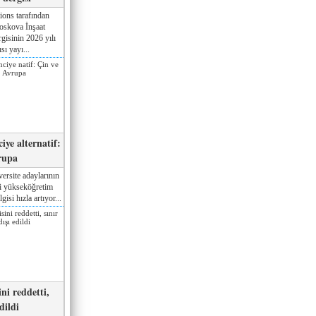
ions tarafından
oskova İnşaat
gisinin 2026 yılı
sı yayı...
iye alternatif:
rupa
ersite adaylarının
ki yükseköğretim
gisi hızla artıyor...
ni reddetti,
edildi