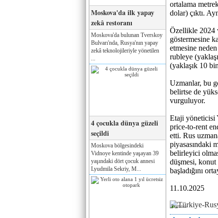
ortalama metrek
Moskova'da ilk yapay
dolar) çıktı. Ay
zekâ restoranı
Özellikle 2024 v
Moskova'da bulunan Tverskoy
göstermesine ka
Bulvarı'nda, Rusya'nın yapay
etmesine neden 
zekâ teknolojileriyle yönetilen
rubleye (yaklaşı
...
(yaklaşık 10 bin
Uzmanlar, bu ge
belirtse de yük
vurguluyor.
Etaji yöneticisi
4 çocukla dünya güzeli
price-to-rent en
seçildi
etti. Rus uzman
piyasasındaki m
Moskova bölgesindeki
belirleyici olma
Vidnoye kentinde yaşayan 39
yaşındaki dört çocuk annesi
düşmesi, konut 
Lyudmila Sekriy, M...
başladığını ort
11.10.2025
Реклама