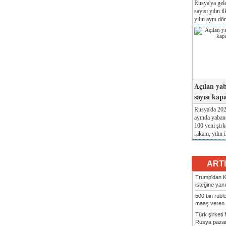
Rusya'ya gele
sayısı yılın i
yılın aynı dö
Açılan yab
sayısı kap
Rusya'da 2026
ayında yabanc
100 yeni şirk
rakam, yılın i
ART
Trump'dan Ki
isteğine yanı
500 bin rubl
maaş veren 8
Türk şirket
Rusya pazarı