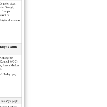
de gelen siyasi
ndan Georgiy
 Trump'ın
triot ha...
 büyük altın
Konseyi'nin
 Council-WGC)
öre, Rusya Merkez
nı...
esla'yı geçti
 büyük bankası