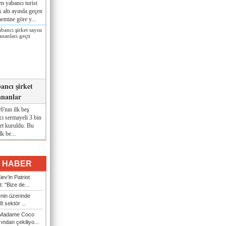
n yabancı turist
lk altı ayında geçen
nemine göre y...
ancı şirket
ananlar
'nın ilk beş
ı sermayeli 3 bin
et kuruldu. Bu
lk be...
I HABER
ev'in Patriot
t: "Bize de...
enin üzerinde
 sektör ...
i Madame Coco
ndan çekiliyo...