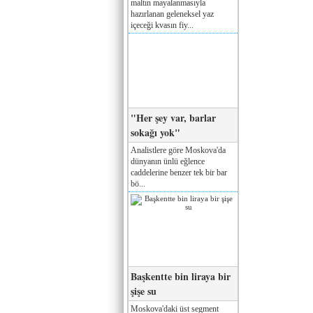
maltın mayalanmasıyla
hazırlanan geleneksel yaz
içeceği kvasın fiy...
"Her şey var, barlar
sokağı yok"
Analistlere göre Moskova'da
dünyanın ünlü eğlence
caddelerine benzer tek bir bar
bö...
Başkentte bin liraya bir
şişe su
Moskova'daki üst segment