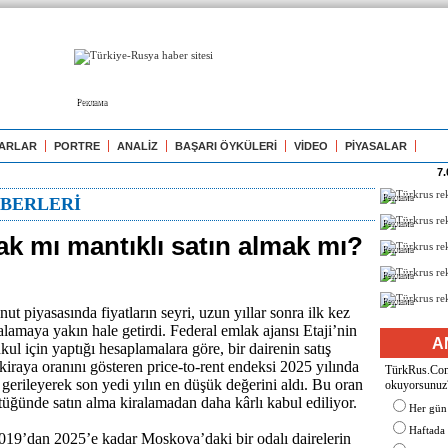
Реклама
ARLAR
PORTRE
ANALİZ
BAŞARI ÖYKÜLERİ
VİDEO
PİYASALAR
7.
Реклама
BERLERİ
Реклама
ak mı mantıklı satın almak mı?
Реклама
Реклама
Реклама
t piyasasında fiyatların seyri, uzun yıllar sonra ilk kez
alamaya yakın hale getirdi. Federal emlak ajansı Etaji’nin
A
 için yaptığı hesaplamalara göre, bir dairenin satış
 kiraya oranını gösteren price-to-rent endeksi 2025 yılında
TürkRus.Com'
 gerileyerek son yedi yılın en düşük değerini aldı. Bu oran
okuyorsunuz
ştüğünde satın alma kiralamadan daha kârlı kabul ediliyor.
Her gün
Haftada
2019’dan 2025’e kadar Moskova’daki bir odalı dairelerin