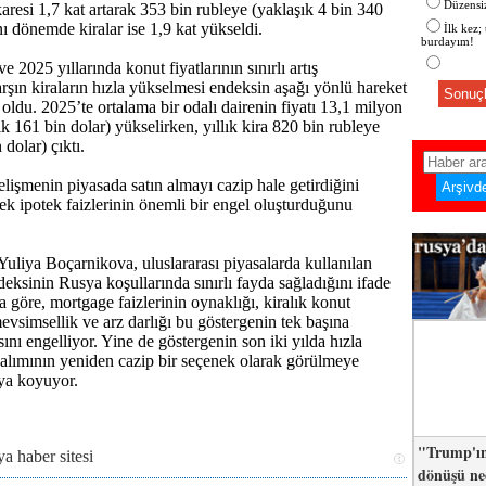
Düzensiz
aresi 1,7 kat artarak 353 bin rubleye (yaklaşık 4 bin 340
nı dönemde kiralar ise 1,9 kat yükseldi.
İlk kez;
burdayım!
e 2025 yıllarında konut fiyatlarının sınırlı artış
rşın kiraların hızla yükselmesi endeksin aşağı yönlü hareket
Sonuçl
oldu. 2025’te ortalama bir odalı dairenin fiyatı 13,1 milyon
k 161 bin dolar) yükselirken, yıllık kira 820 bin rubleye
 dolar) çıktı.
lişmenin piyasada satın almayı cazip hale getirdiğini
sek ipotek faizlerinin önemli bir engel oluşturduğunu
 Yuliya Boçarnikova, uluslararası piyasalarda kullanılan
deksinin Rusya koşullarında sınırlı fayda sağladığını ifade
a göre, mortgage faizlerinin oynaklığı, kiralık konut
evsimsellik ve arz darlığı bu göstergenin tek başına
sını engelliyor. Yine de göstergenin son iki yılda hızla
alımının yeniden cazip bir seçenek olarak görülmeye
aya koyuyor.
"Trump'ın
dönüşü n