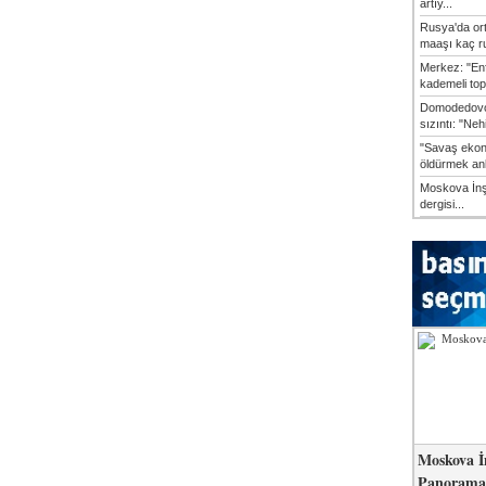
artıy...
Rusya'da or
maaşı kaç ru
Merkez: "En
kademeli top
Domodedovo
sızıntı: "Neh
"Savaş ekon
öldürmek anl
Moskova İn
dergisi...
Moskova İ
Panorama 