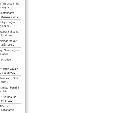
 faiz ortamında
 arıyor...
ki standarta
arabalara dik...
ubleye doğru
ladı mı? ...
ra para aklama
ılın zirves...
isinde 'askerî
lığı' beli...
nay: Şeremetyevo
e özell...
 en güzel
N'lerde yaygın
u yaşanıyor...
bancıların SIM
orlaştı...
tandart benzinin
i izin ...
n 'Rus hacker'
l Wi-Fi ağ...
M'lerde
k katlanarak