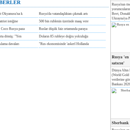
ABERLER
Rusya'nın ön
yorumcuları
Bovt, Donald
nt Okyanusu'na k
Rusya'da vatandaşlıktan çıkmak artı
Ukrayna'ya Pa
triot isteğine
500 bin rublenin üzerinde maaş vere
e Coco Rusya paza
Ruslar düşük faiz ortamında paraya
rta dönüş: "Yen
Doların 85 rubleye doğru yolculuğu
klama davaları
"Rus ekonomisinde 'askerî Hollanda
Rusya 'en
satıcısı'
Dünya Altın 
(World Gold
verilerine g
Bankası 2026'
Sberbank T
Rusya'nın en