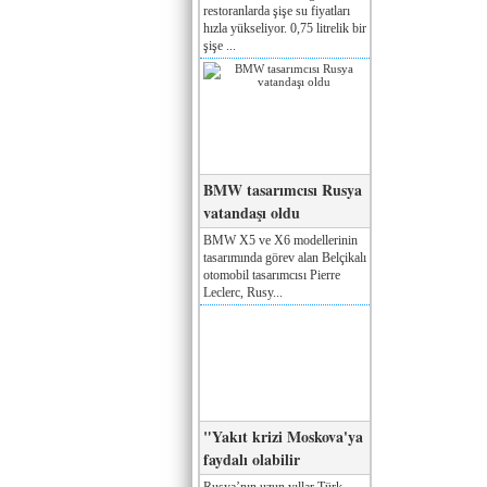
restoranlarda şişe su fiyatları
hızla yükseliyor. 0,75 litrelik bir
şişe ...
BMW tasarımcısı Rusya
vatandaşı oldu
BMW X5 ve X6 modellerinin
tasarımında görev alan Belçikalı
otomobil tasarımcısı Pierre
Leclerc, Rusy...
"Yakıt krizi Moskova'ya
faydalı olabilir
Rusya’nın uzun yıllar Türk