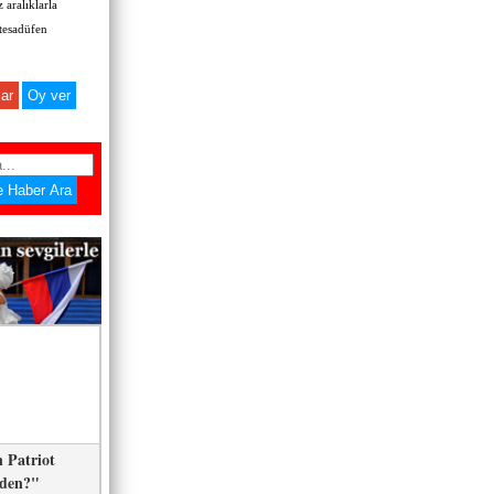
 aralıklarla
 tesadüfen
ar
 Patriot
eden?"