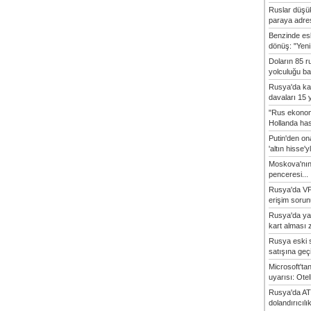
Ruslar düşük
paraya adres
Benzinde es
dönüş: "Yeni 
Doların 85 r
yolculuğu baş
Rusya'da ka
davaları 15 y
"Rus ekonom
Hollanda hasta
Putin'den o
'altın hisse'yl
Moskova'nın
penceresi...
Rusya'da VP
erişim sorun
Rusya'da ya
kart alması z
Rusya eski s
satışına geçic
Microsoft'ta
uyarısı: Otel
Rusya'da AT
dolandırıcılı