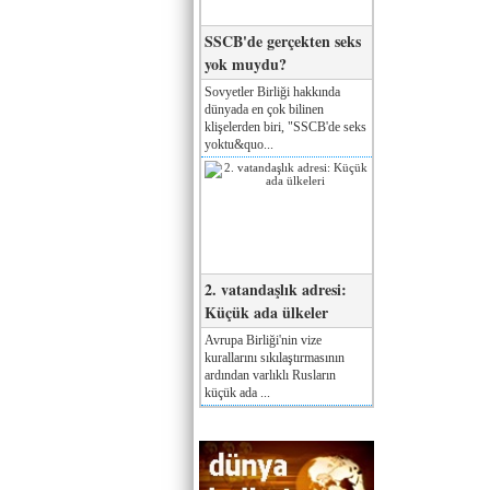
SSCB'de gerçekten seks
yok muydu?
Sovyetler Birliği hakkında
dünyada en çok bilinen
klişelerden biri, "SSCB'de seks
yoktu&quo...
2. vatandaşlık adresi:
Küçük ada ülkeler
Avrupa Birliği'nin vize
kurallarını sıkılaştırmasının
ardından varlıklı Rusların
küçük ada ...