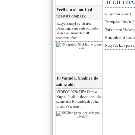
İLGİLİ H
Yerli oto alana 1 yıl
Rusya'dan öneri: Hi
ücretsiz otopark
Trump'dan Kiev'in Pa
Rusya Sanayi ve Ticaret
Bakanlığı, yeni yerli otomobil
Türk şirketi Madam
satın alan sürücülere ilk
Benzinde eski standa
tescilden itibar...
Rusya'da kara para a
10 yaşında, Shakira ile
sahne aldı
VIDEO// 2026 FIFA Dünya
Kupası finalinin devre arasında
sahne alan Kolombiyalı yıldız
Shakira'ya, dans ...