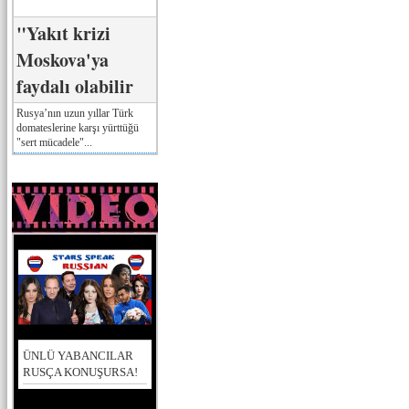
"Yakıt krizi
Moskova'ya
faydalı olabilir
Rusya’nın uzun yıllar Türk
domateslerine karşı yürttüğü
"sert mücadele"...
ÜNLÜ YABANCILAR
RUSÇA KONUŞURSA!