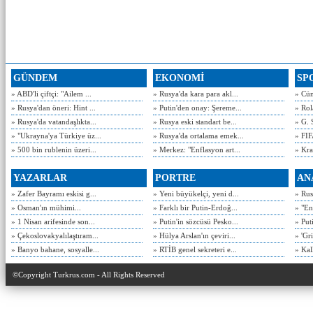
GÜNDEM
EKONOMİ
SP
» ABD'li çiftçi: "Ailem ...
» Rusya'da kara para akl...
» Cün
» Rusya'dan öneri: Hint ...
» Putin'den onay: Şereme...
» Rol
» Rusya'da vatandaşlıkta...
» Rusya eski standart be...
» G. 
» "Ukrayna'ya Türkiye üz...
» Rusya'da ortalama emek...
» FIF
» 500 bin rublenin üzeri...
» Merkez: "Enflasyon art...
» Kra
YAZARLAR
PORTRE
AN
» Zafer Bayramı eskisi g...
» Yeni büyükelçi, yeni d...
» Rusy
» Osman'ın mühimi...
» Farklı bir Putin-Erdoğ...
» "En
» 1 Nisan arifesinde son...
» Putin'in sözcüsü Pesko...
» Put
» Çekoslovakyalılaştıram...
» Hülya Arslan'ın çeviri...
» 'Gri
» Banyo bahane, sosyalle...
» RTİB genel sekreteri e...
» Kal
©Copyright Turkrus.com - All Rights Reserved