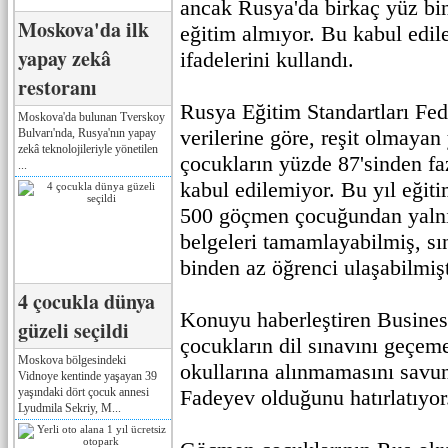
ancak Rusya'da birkaç yüz b
Moskova'da ilk
eğitim almıyor. Bu kabul edi
yapay zekâ
ifadelerini kullandı.
restoranı
Rusya Eğitim Standartları Fede
Moskova'da bulunan Tverskoy
verilerine göre, reşit olmayan
Bulvarı'nda, Rusya'nın yapay
zekâ teknolojileriyle yönetilen
çocukların yüzde 87'sinden fa
...
kabul edilemiyor. Bu yıl eğit
500 göçmen çocuğundan yalnız
belgeleri tamamlayabilmiş, sı
binden az öğrenci ulaşabilmişt
4 çocukla dünya
Konuyu haberleştiren Busines
güzeli seçildi
çocukların dil sınavını geç
Moskova bölgesindeki
okullarına alınmamasını savun
Vidnoye kentinde yaşayan 39
yaşındaki dört çocuk annesi
Fadeyev olduğunu hatırlatıyor
Lyudmila Sekriy, M...