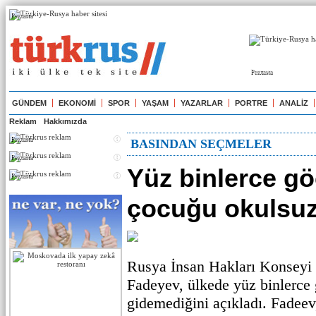
Реклама
Реклама
GÜNDEM
EKONOMİ
SPOR
YAŞAM
YAZARLAR
PORTRE
ANALİZ
Reklam
Hakkımızda
Реклама
BASINDAN SEÇMELER
Реклама
Yüz binlerce g
Реклама
çocuğu okulsu
Rusya İnsan Hakları Konseyi 
Fadeyev, ülkede yüz binlerc
gidemediğini açıkladı. Fadee