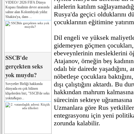
VIDEO// 2026 FIFA Dünya
ailelerin katılım sağlayamadığı
Kupası finalinin devre arasında
sahne alan Kolombiyalı yıldız
Rusya'da geçici olduklarını dü
Shakira'ya, dans ...
çocuklarının eğitimine yatırı
Dil engeli ve yüksek maliyetl
gidemeyen göçmen çocukları, 
ebeveynlerinin mesleklerini 
SSCB'de
Atajanov, örneğin beş kadının
gerçekten seks
odalı bir dairede yaşadığını, a
yok muydu?
nöbetleşe çocuklara baktığını, 
dışı çalıştığını aktardı. Bu d
Sovyetler Birliği hakkında
dünyada en çok bilinen
hakkından mahrum kalmasına
klişelerden biri, "SSCB'de seks
yoktu&quo...
sürecinin sekteye uğramasına
Uzmanlara göre Rus yetkililer
entegrasyonu için yeni politik
zorunda kalabilir.