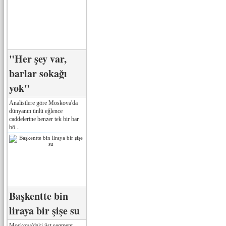
"Her şey var,
barlar sokağı
yok"
Analistlere göre Moskova'da
dünyanın ünlü eğlence
caddelerine benzer tek bir bar
bö...
Başkentte bin
liraya bir şişe su
Moskova'daki üst segment