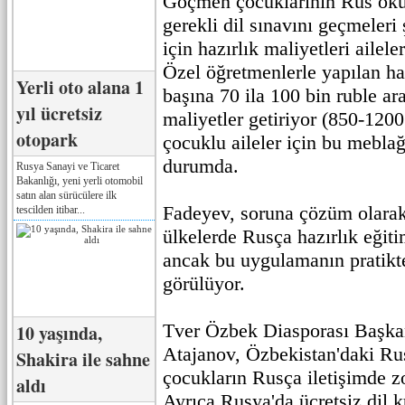
Göçmen çocuklarının Rus okul
gerekli dil sınavını geçmeleri
için hazırlık maliyetleri ailele
Özel öğretmenlerle yapılan haz
Yerli oto alana 1
başına 70 ila 100 bin ruble ar
yıl ücretsiz
maliyetler getiriyor (850-120
otopark
çocuklu aileler için bu mebla
durumda.
Rusya Sanayi ve Ticaret
Bakanlığı, yeni yerli otomobil
satın alan sürücülere ilk
Fadeyev, soruna çözüm olarak
tescilden itibar...
ülkelerde Rusça hazırlık eğiti
ancak bu uygulamanın pratikt
görülüyor.
Tver Özbek Diasporası Başk
10 yaşında,
Atajanov, Özbekistan'daki Rus
Shakira ile sahne
çocukların Rusça iletişimde zor
aldı
Ayrıca Rusya'da ücretsiz dil 