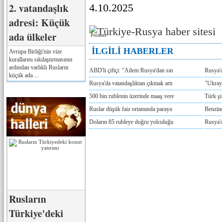
2. vatandaşlık
4.10.2025
adresi: Küçük
ada ülkeler
Реклама
İLGİLİ HABERLER
Avrupa Birliği'nin vize
kurallarını sıkılaştırmasının
ardından varlıklı Rusların
ABD'li çiftçi: "Ailem Rusya'dan sın
Rusya'
küçük ada ...
Rusya'da vatandaşlıktan çıkmak artı
"Ukray
500 bin rublenin üzerinde maaş vere
Türk ş
Ruslar düşük faiz ortamında paraya
Benzind
Doların 85 rubleye doğru yolculuğu
Rusya'd
Rusların
Türkiye'deki