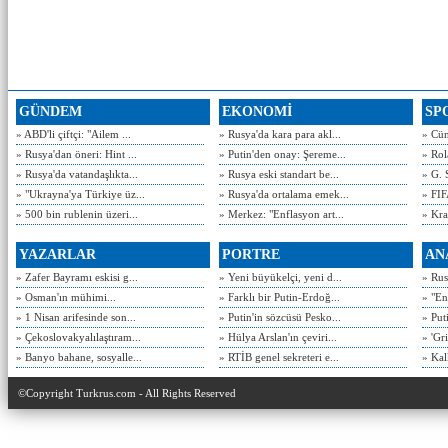
GÜNDEM
EKONOMİ
SP
» ABD'li çiftçi: "Ailem ...
» Rusya'da kara para akl...
» Cün
» Rusya'dan öneri: Hint ...
» Putin'den onay: Şereme...
» Rol
» Rusya'da vatandaşlıkta...
» Rusya eski standart be...
» G. 
» "Ukrayna'ya Türkiye üz...
» Rusya'da ortalama emek...
» FIF
» 500 bin rublenin üzeri...
» Merkez: "Enflasyon art...
» Kra
YAZARLAR
PORTRE
AN
» Zafer Bayramı eskisi g...
» Yeni büyükelçi, yeni d...
» Rusy
» Osman'ın mühimi...
» Farklı bir Putin-Erdoğ...
» "En
» 1 Nisan arifesinde son...
» Putin'in sözcüsü Pesko...
» Put
» Çekoslovakyalılaştıram...
» Hülya Arslan'ın çeviri...
» 'Gri
» Banyo bahane, sosyalle...
» RTİB genel sekreteri e...
» Kal
©Copyright Turkrus.com - All Rights Reserved