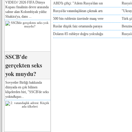
VIDEO// 2026 FIFA Dünya
ABD'li çiftçi: "Ailem Rusya'dan sın
Rusya'
Kupası finalinin devre arasında
Rusya'da vatandaşlıktan çıkmak artı
"Ukray
sahne alan Kolombiyalı yıldız
Shakira'ya, dans ...
500 bin rublenin üzerinde maaş vere
Türk ş
Ruslar düşük faiz ortamında paraya
Benzind
Doların 85 rubleye doğru yolculuğu
Rusya'd
SSCB'de
gerçekten seks
yok muydu?
Sovyetler Birliği hakkında
dünyada en çok bilinen
klişelerden biri, "SSCB'de seks
yoktu&quo...