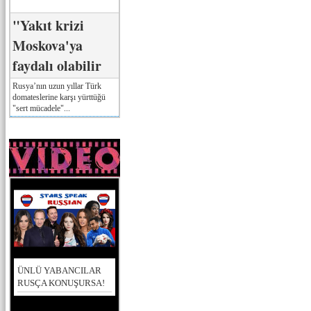
"Yakıt krizi
Moskova'ya
faydalı olabilir
Rusya’nın uzun yıllar Türk
domateslerine karşı yürttüğü
"sert mücadele"...
ÜNLÜ YABANCILAR
RUSÇA KONUŞURSA!