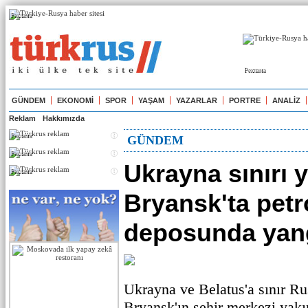
Реклама
Реклама
GÜNDEM
EKONOMİ
SPOR
YAŞAM
YAZARLAR
PORTRE
ANALİZ
Reklam
Hakkımızda
Реклама
GÜNDEM
Реклама
Ukrayna sınırı 
Реклама
Bryansk'ta petr
deposunda yan
Ukrayna ve Belatus'a sınır Ru
Bryansk'ın şehir merkezi yakı