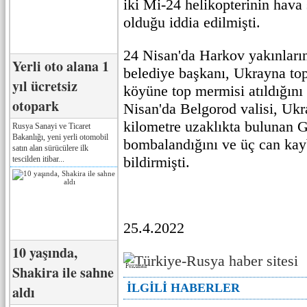
iki Mi-24 helikopterinin hava 
olduğu iddia edilmişti.
24 Nisan'da Harkov yakınları
Yerli oto alana 1
belediye başkanı, Ukrayna to
yıl ücretsiz
köyüne top mermisi atıldığını 
otopark
Nisan'da Belgorod valisi, Ukr
kilometre uzaklıkta bulunan 
Rusya Sanayi ve Ticaret
Bakanlığı, yeni yerli otomobil
bombalandığını ve üç can kay
satın alan sürücülere ilk
bildirmişti.
tescilden itibar...
25.4.2022
10 yaşında,
Реклама
Shakira ile sahne
İLGİLİ HABERLER
aldı