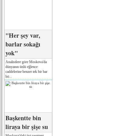
"Her şey var,
barlar sokağı
yok"
Analistlere göre Moskova'da
dünyanın ünlü eğlence
caddelerine benzer tek bir bar
bö...
Başkentte bin
liraya bir şişe su
Moskova'daki üst segment