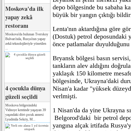
depo bölgesinde bu sabaha kar
Moskova'da ilk
büyük bir yangın çıktığı bildiri
yapay zekâ
restoranı
Lenta'nın aktardığına göre gör
Moskova'da bulunan Tverskoy
(Dostuk) petrol deposundaki 
Bulvarı'nda, Rusya'nın yapay
önce patlamalar duyulduğunu 
zekâ teknolojileriyle yönetilen
...
Bryansk bölgesi basın servisi,
tankların alev aldığını doğrula
yaklaşık 150 kilometre mesa
bölgesinde, Ukrayna'daki dur
4 çocukla dünya
Nisan'a kadar "yüksek düzeyde
güzeli seçildi
verlmişti.
Moskova bölgesindeki
1 Nisan'da da yine Ukrayna sı
Vidnoye kentinde yaşayan 39
yaşındaki dört çocuk annesi
Belgorod'daki bir petrol dep
Lyudmila Sekriy, M...
yangına alçak irtifada Rusya'