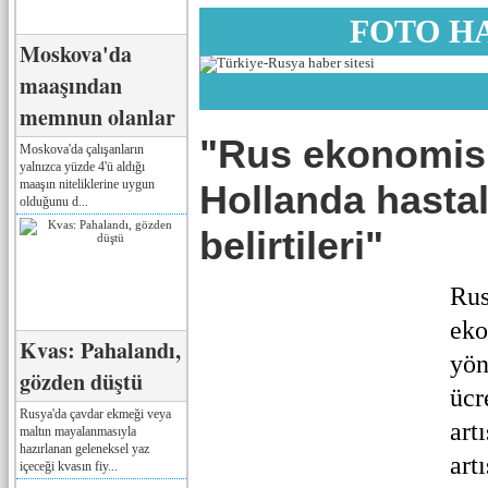
FOTO H
Moskova'da
maaşından
memnun olanlar
"Rus ekonomisi
Moskova'da çalışanların
yalnızca yüzde 4'ü aldığı
maaşın niteliklerine uygun
Hollanda hastal
olduğunu d...
belirtileri"
Rus
eko
Kvas: Pahalandı,
yön
gözden düştü
ücr
Rusya'da çavdar ekmeği veya
art
maltın mayalanmasıyla
hazırlanan geleneksel yaz
art
içeceği kvasın fiy...