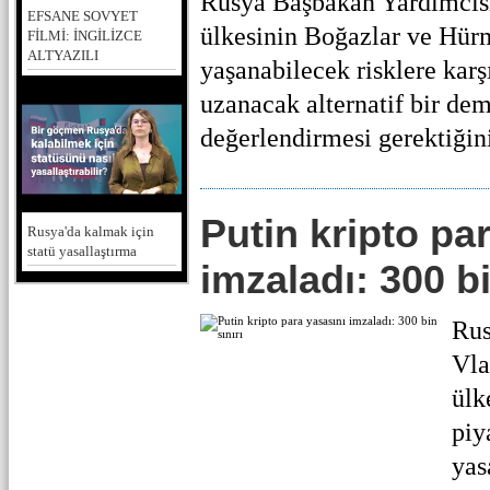
Rusya Başbakan Yardımcısı
EFSANE SOVYET
ülkesinin Boğazlar ve Hür
FİLMİ: İNGİLİZCE
ALTYAZILI
yaşanabilecek risklere kar
uzanacak alternatif bir dem
değerlendirmesi gerektiğini
Putin kripto pa
Rusya'da kalmak için
statü yasallaştırma
imzaladı: 300 bi
Rus
Vla
ülk
piy
yas