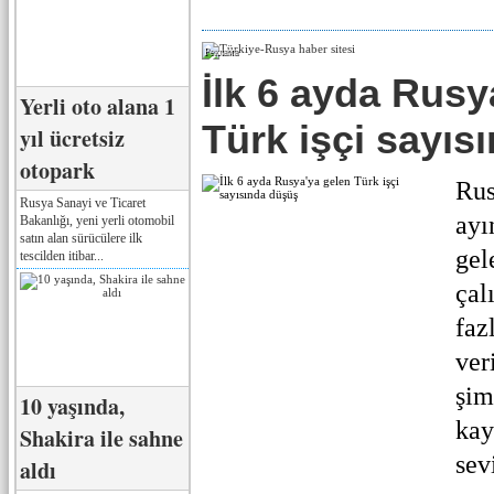
Реклама
İlk 6 ayda Rusy
Yerli oto alana 1
Türk işçi sayıs
yıl ücretsiz
otopark
Rus
Rusya Sanayi ve Ticaret
ayı
Bakanlığı, yeni yerli otomobil
satın alan sürücülere ilk
gel
tescilden itibar...
çal
faz
ver
şim
10 yaşında,
kay
Shakira ile sahne
sevi
aldı