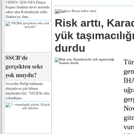
VIDEO// 2026 FIFA Dünya
Kupası finalinin devre arasında
sahne alan Kolombiyalı yıldız
Реклама
Shakira'ya, dans ...
Risk arttı, Kara
yük taşımacılığ
durdu
SSCB'de
Tür
gerçekten seks
gem
yok muydu?
İHA
Sovyetler Birliği hakkında
uğr
dünyada en çok bilinen
klişelerden biri, "SSCB'de seks
ger
yoktu&quo...
Nov
git
vur