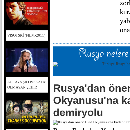
zor
kur
yab
ona
VISOTSKİ (FILM-2011)
AGLAYA ŞİLOVSKAYA:
Rusya'dan öneri
OLMAYAN ŞEHİR
Okyanusu'na k
demiryolu