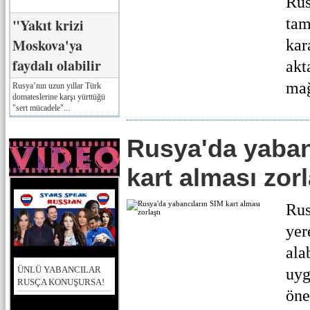
Rus
tam
"Yakıt krizi
Moskova'ya
kar
faydalı olabilir
akt
mağ
Rusya’nın uzun yıllar Türk
domateslerine karşı yürttüğü
"sert mücadele"...
Rusya'da yaban
kart alması zorl
Rus
yer
ala
ÜNLÜ YABANCILAR
uyg
RUSÇA KONUŞURSA!
öne