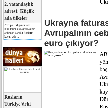
Ukr
2. vatandaşlık
adresi: Küçük
ada ülkeler
Ukrayna faturas
Avrupa Birliği'nin vize
kurallarını sıkılaştırmasının
Avrupalının ce
ardından varlıklı Rusların
küçük ada ...
euro çıkıyor?
AB
yön
baş
Avr
Ukr
kay
Rusların
Dün
Türkiye'deki
Ens