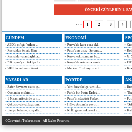
ÖNCEKİ GÜNLERİN 1. S
1
2
3
4
<< <
-
-
-
-
GÜNDEM
EKONOMİ
SP
» ABD'li çiftçi: "Ailem ...
» Rusya'da kara para akl...
» Cün
» Rusya'dan öneri: Hint ...
» Putin'den onay: Şereme...
» Rol
» Rusya'da vatandaşlıkta...
» Rusya eski standart be...
» G. 
» "Ukrayna'ya Türkiye üz...
» Rusya'da ortalama emek...
» FIF
» 500 bin rublenin üzeri...
» Merkez: "Enflasyon art...
» Kra
YAZARLAR
PORTRE
AN
» Zafer Bayramı eskisi g...
» Yeni büyükelçi, yeni d...
» Rusy
» Osman'ın mühimi...
» Farklı bir Putin-Erdoğ...
» "En
» 1 Nisan arifesinde son...
» Putin'in sözcüsü Pesko...
» Put
» Çekoslovakyalılaştıram...
» Hülya Arslan'ın çeviri...
» 'Gri
» Banyo bahane, sosyalle...
» RTİB genel sekreteri e...
» Kal
©Copyright Turkrus.com - All Rights Reserved