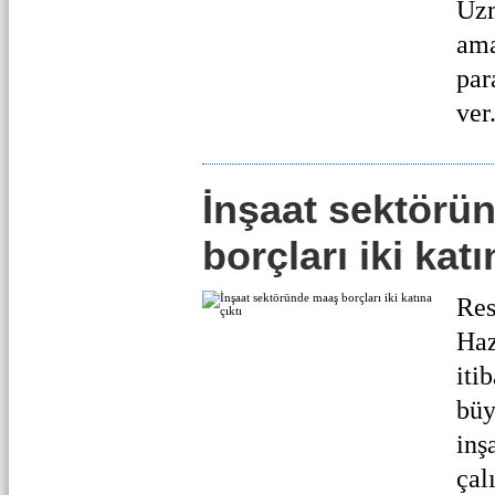
Uzm
ama
par
ver.
İnşaat sektörü
borçları iki katı
Res
Haz
iti
büy
inş
çal