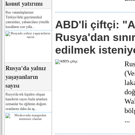
konut yatırımı
Rus vatandaşlarının
Türkiye'deki gayrimenkul
ABD'li çiftçi: "
yatırımları, yabancılara yönelik
kuralların son yılla...
Rusya'dan sınır
edilmek isteniy
Rus
Rusya'da yalnız
(Ve
yaşayanların
lak
sayısı
doğ
Rusya'da tek kişiden oluşan
hanelerin sayısı hızla artarken
Wal
uzmanlar bu eğilimin doğum
oranlarını daha da aş...
böl
...