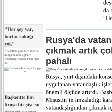
des
da 
"Ho
"Her şey var,
barlar sokağı
Rusya'da vatan
yok"
çıkmak artık ç
Analistlere göre Moskova'da
dünyanın ünlü eğlence
pahalı
caddelerine benzer tek bir bar
bö...
Rusya, yurt dışındaki kons
uygulanan vatandaşlık işlem
önemli ölçüde artırdı. Baş
Başkentte bin
Mişustin’in imzaladığı kar
liraya bir şişe su
vatandaşlığından çıkmak içi
Moskova'daki üst segment