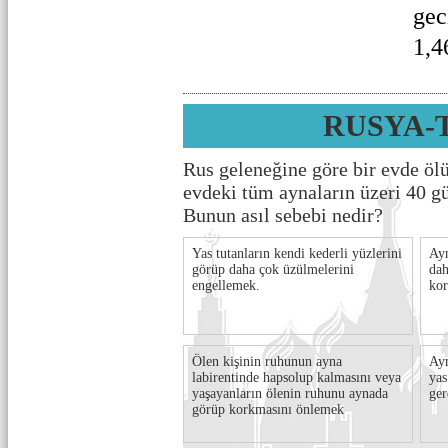
gec
1,4
RUSYA-
Rus geleneğine göre bir evde öl
evdeki tüm aynaların üzeri 40 g
Bunun asıl sebebi nedir?
Yas tutanların kendi kederli yüzlerini
Ayn
görüp daha çok üzülmelerini
dah
engellemek.
kor
Ölen kişinin ruhunun ayna
Ayn
labirentinde hapsolup kalmasını veya
yas
yaşayanların ölenin ruhunu aynada
ger
görüp korkmasını önlemek