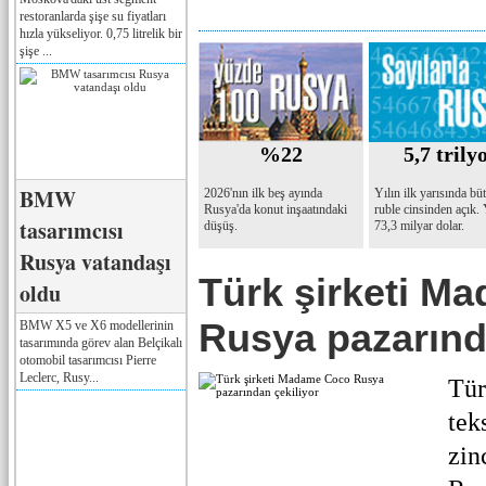
restoranlarda şişe su fiyatları
hızla yükseliyor. 0,75 litrelik bir
şişe ...
%22
5,7 trily
BMW
2026'nın ilk beş ayında
Yılın ilk yarısında bü
Rusya'da konut inşaatındaki
ruble cinsinden açık.
tasarımcısı
düşüş.
73,3 milyar dolar.
Rusya vatandaşı
Türk şirketi M
oldu
Rusya pazarınd
BMW X5 ve X6 modellerinin
tasarımında görev alan Belçikalı
otomobil tasarımcısı Pierre
Leclerc, Rusy...
Tür
tek
zin