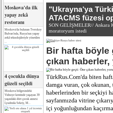
Moskova'da ilk
"Ukrayna'ya Türk
yapay zekâ
ATACMS füzesi o
restoranı
SON GELİŞMELER// Ankara Ka
Moskova'da bulunan Tverskoy
moratoryum istedi
Bulvarı'nda, Rusya'nın yapay
zekâ teknolojileriyle yönetilen
...
Реклама
Bir hafta böyle
çıkan haberler,
4 çocukla dünya
TürkRus.Com'da biten haf
güzeli seçildi
damga vuran, çok okunan, t
Moskova bölgesindeki
haberlerinden bir seçkiyi h
Vidnoye kentinde yaşayan 39
yaşındaki dört çocuk annesi
sayfanmızda vitrine çıkarı
Lyudmila Sekriy, M...
içi yoğunluğundan kaçırma 