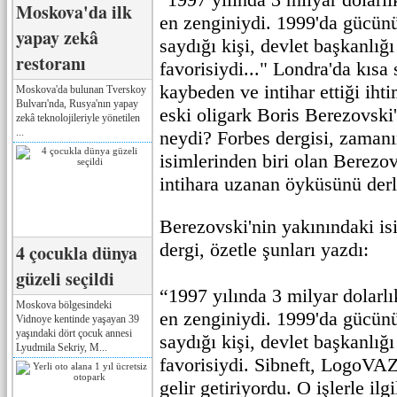
Moskova'da ilk
en zenginiydi. 1999'da gücün
yapay zekâ
saydığı kişi, devlet başkanlığı
restoranı
favorisiydi..." Londra'da kısa
kaybeden ve intihar ettiği iht
Moskova'da bulunan Tverskoy
Bulvarı'nda, Rusya'nın yapay
eski oligark Boris Berezovski
zekâ teknolojileriyle yönetilen
...
neydi? Forbes dergisi, zamanı
isimlerinden biri olan Berezo
intihara uzanan öyküsünü derl
Berezovski'nin yakınındaki is
dergi, özetle şunları yazdı:
4 çocukla dünya
güzeli seçildi
“1997 yılında 3 milyar dolarlı
Moskova bölgesindeki
en zenginiydi. 1999'da gücün
Vidnoye kentinde yaşayan 39
yaşındaki dört çocuk annesi
saydığı kişi, devlet başkanlığı
Lyudmila Sekriy, M...
favorisiydi. Sibneft, LogoVAZ 
gelir getiriyordu. O işlerle il