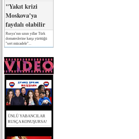
"Yakıt krizi
Moskova'ya
faydalı olabilir
Rusya’nın uzun yıllar Türk
domateslerine karşı yürttüğü
"sert mücadele"...
ÜNLÜ YABANCILAR
RUSÇA KONUŞURSA!