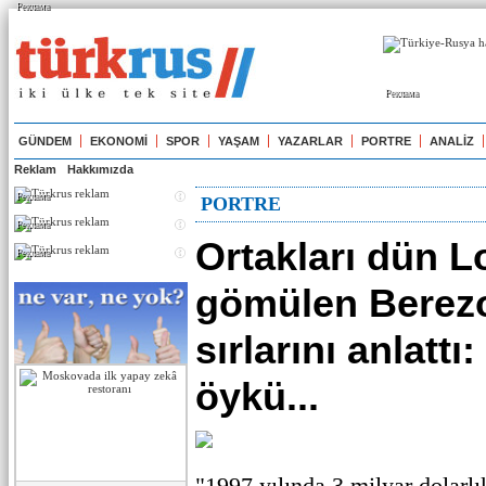
Реклама
Реклама
GÜNDEM
EKONOMİ
SPOR
YAŞAM
YAZARLAR
PORTRE
ANALİZ
Reklam
Hakkımızda
Реклама
PORTRE
Реклама
Ortakları dün L
Реклама
gömülen Berezo
sırlarını anlattı
öykü...
"1997 yılında 3 milyar dolarlı