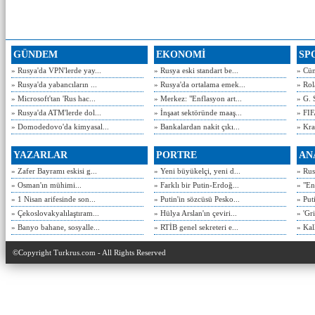
GÜNDEM
EKONOMİ
SP
» Rusya'da VPN'lerde yay...
» Rusya eski standart be...
» Cün
» Rusya'da yabancıların ...
» Rusya'da ortalama emek...
» Rol
» Microsoft'tan 'Rus hac...
» Merkez: "Enflasyon art...
» G. 
» Rusya'da ATM'lerde dol...
» İnşaat sektöründe maaş...
» FIF
» Domodedovo'da kimyasal...
» Bankalardan nakit çıkı...
» Kra
YAZARLAR
PORTRE
AN
» Zafer Bayramı eskisi g...
» Yeni büyükelçi, yeni d...
» Rusy
» Osman'ın mühimi...
» Farklı bir Putin-Erdoğ...
» "En
» 1 Nisan arifesinde son...
» Putin'in sözcüsü Pesko...
» Put
» Çekoslovakyalılaştıram...
» Hülya Arslan'ın çeviri...
» 'Gri
» Banyo bahane, sosyalle...
» RTİB genel sekreteri e...
» Kal
©Copyright Turkrus.com - All Rights Reserved