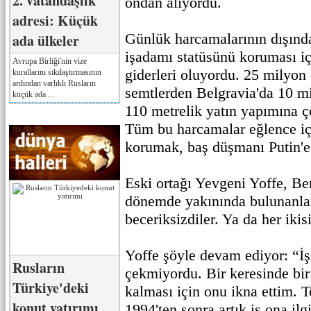
2. vatandaşlık
ondan alıyordu.
adresi: Küçük
Günlük harcamalarının dışında
ada ülkeler
işadamı statüsünü koruması iç
Avrupa Birliği'nin vize
giderleri oluyordu. 25 milyon d
kurallarını sıkılaştırmasının
ardından varlıklı Rusların
semtlerden Belgravia'da 10 mi
küçük ada ...
110 metrelik yatın yapımına ç
Tüm bu harcamalar eğlence içi
korumak, baş düşmanı Putin'e
Eski ortağı Yevgeni Yoffe, Be
dönemde yakınında bulunanlar 
beceriksizdiler. Ya da her ikisi
Yoffe şöyle devam ediyor: “İş s
Rusların
çekmiyordu. Bir keresinde bir 
Türkiye'deki
kalması için onu ikna ettim. T
konut yatırımı
1994'ten sonra artık iş ona il