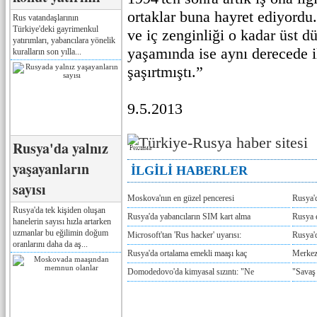
ortaklar buna hayret ediyordu.
Rus vatandaşlarının
Türkiye'deki gayrimenkul
ve iç zenginliği o kadar üst dü
yatırımları, yabancılara yönelik
yaşamında ise aynı derecede i
kuralların son yılla...
şaşırtmıştı.”
9.5.2013
Rusya'da yalnız
Реклама
yaşayanların
İLGİLİ HABERLER
sayısı
Moskova'nın en güzel penceresi
Rusya'
Rusya'da tek kişiden oluşan
Rusya'da yabancıların SIM kart alma
Rusya e
hanelerin sayısı hızla artarken
uzmanlar bu eğilimin doğum
Microsoft'tan 'Rus hacker' uyarısı:
Rusya'd
oranlarını daha da aş...
Rusya'da ortalama emekli maaşı kaç
Merkez
Domodedovo'da kimyasal sızıntı: "Ne
"Savaş