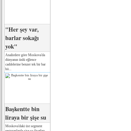
"Her şey var,
barlar sokağı
yok"
Analistlere göre Moskova'da
dünyanın ünlü eğlence
caddelerine benzer tek bir bar
bö...
Başkentte bin
liraya bir şişe su
Moskova'daki üst segment
restoranlarda şişe su fiyatları