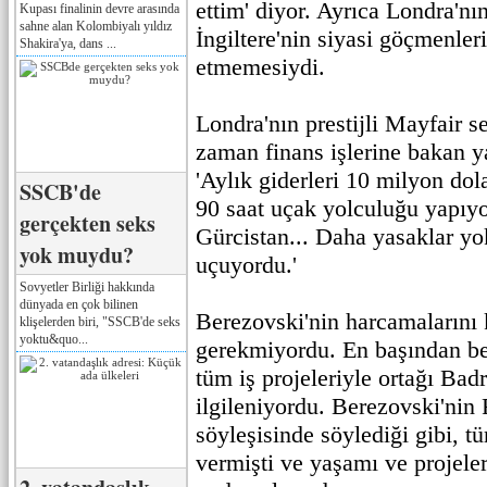
ettim' diyor. Ayrıca Londra'nın
Kupası finalinin devre arasında
sahne alan Kolombiyalı yıldız
İngiltere'nin siyasi göçmenler
Shakira'ya, dans ...
etmemesiydi.
Londra'nın prestijli Mayfair s
zaman finans işlerine bakan ya
'Aylık giderleri 10 milyon do
SSCB'de
90 saat uçak yolculuğu yapıyor
gerçekten seks
Gürcistan... Daha yasaklar yok
yok muydu?
uçuyordu.'
Sovyetler Birliği hakkında
dünyada en çok bilinen
Berezovski'nin harcamalarını 
klişelerden biri, "SSCB'de seks
yoktu&quo...
gerekmiyordu. En başından ber
tüm iş projeleriyle ortağı Badr
ilgileniyordu. Berezovski'nin 
söyleşisinde söylediği gibi, t
vermişti ve yaşamı ve projeler