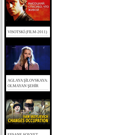
VISOTSKİ (FILM-2011)
AGLAYA ŞİLOVSKAYA:
OLMAYAN ŞEHİR
EFSANE SOVYET