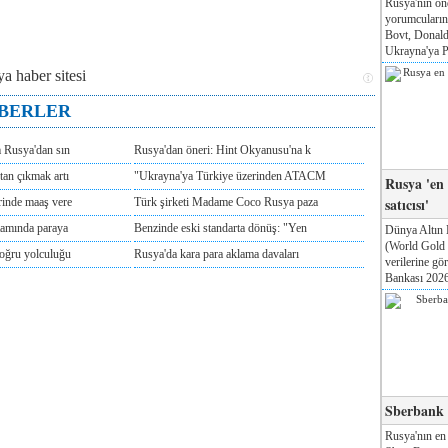
Rusya'nın ön
yorumcuları
Bovt, Donald
Ukrayna'ya Pa
ABERLER
m Rusya'dan sın
Rusya'dan öneri: Hint Okyanusu'na k
tan çıkmak artı
"Ukrayna'ya Türkiye üzerinden ATACM
Rusya 'en
satıcısı'
rinde maaş vere
Türk şirketi Madame Coco Rusya paza
tamında paraya
Benzinde eski standarta dönüş: "Yen
Dünya Altın 
(World Gold
doğru yolculuğu
Rusya'da kara para aklama davaları
verilerine g
Bankası 2026'
Sberbank T
Rusya'nın en