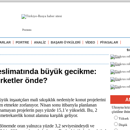
Реклама
ARLAR
PORTRE
ANALİZ
BAŞARI ÖYKÜLERİ
VİDEO
PİYASALAR
9.
Реклама
Реклама
teslimatında büyük gecikme:
Реклама
irketler önde?
Реклама
Реклама
ük inşaatçıları mali sıkışıklık nedeniyle konut projelerini
A
m etmekte zorlanıyor. Nisan sonu itibarıyla planlanan
Ukrayna krizi
namayan projelerin payı yüzde 15,1’e yükseldi. Bu, 2
çözülme ihtim
metrekarelik konut alanına karşılık geliyor.
Yüksek
Düşük
 dönemde oran yalnızca yüzde 3,2 seviyesindeydi ve