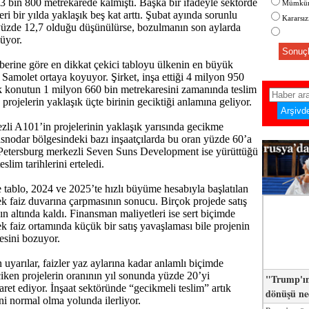
3 bin 800 metrekarede kalmıştı. Başka bir ifadeyle sektörde
Mümkün
ri bir yılda yaklaşık beş kat arttı. Şubat ayında sorunlu
Kararsı
yüzde 12,7 olduğu düşünülürse, bozulmanın son aylarda
lüyor.
Sonuçl
aberine göre en dikkat çekici tabloyu ülkenin en büyük
n Samolet ortaya koyuyor. Şirket, inşa ettiği 4 milyon 950
k konutun 1 milyon 660 bin metrekaresini zamanında teslim
rojelerin yaklaşık üçte birinin geciktiği anlamına geliyor.
li A101’in projelerinin yaklaşık yarısında gecikme
snodar bölgesindeki bazı inşaatçılarda bu oran yüzde 60’a
. Petersburg merkezli Seven Suns Development ise yürüttüğü
slim tarihlerini erteledi.
tablo, 2024 ve 2025’te hızlı büyüme hesabıyla başlatılan
ek faiz duvarına çarpmasının sonucu. Birçok projede satış
ın altında kaldı. Finansman maliyetleri ise sert biçimde
k faiz ortamında küçük bir satış yavaşlaması bile projenin
sini bozuyor.
 uyarılar, faizler yaz aylarına kadar anlamlı biçimde
iken projelerin oranının yıl sonunda yüzde 20’yi
"Trump'ın
aret ediyor. İnşaat sektöründe “gecikmeli teslim” artık
dönüşü n
eni normal olma yolunda ilerliyor.