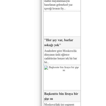
maltın mayalanmasıyla
hazırlanan geleneksel yaz
içeceği kvasın fiy...
"Her şey var, barlar
sokağı yok"
Analistlere göre Moskova'da
dünyanın ünlü eğlence
caddelerine benzer tek bir bar
bö...
Başkentte bin liraya bir
şişe su
Moskova'daki üst segment