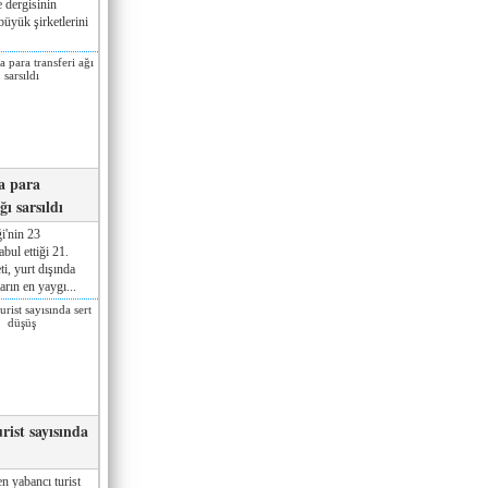
 dergisinin
üyük şirketlerini
a para
ğı sarsıldı
i'nin 23
ul ettiği 21.
ti, yurt dışında
rın en yaygı...
rist sayısında
n yabancı turist