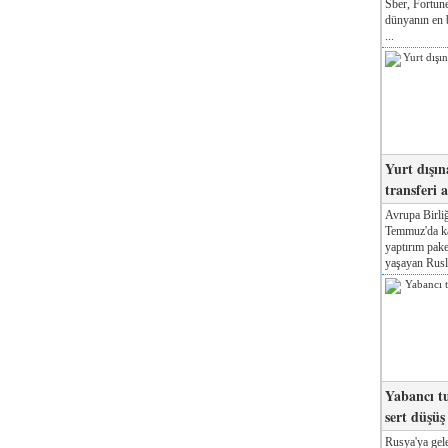
Sber, Fortune
dünyanın en b
...
Yurt dışın
transferi a
Avrupa Birliğ
Temmuz'da kab
yaptırım pake
yaşayan Rusla
Yabancı tu
sert düşüş
Rusya'ya gele