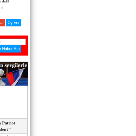
 değil
zım
ar
 Patriot
eden?"