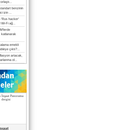
orlaştı...
tandart benzinin
i izin ...
n 'Rus hacker'
l Wi-Fi ağ...
M'lerde
k katlanarak
talama emekli
bleye çıktı?...
flasyon artacak,
arlanma ol...
nşaat