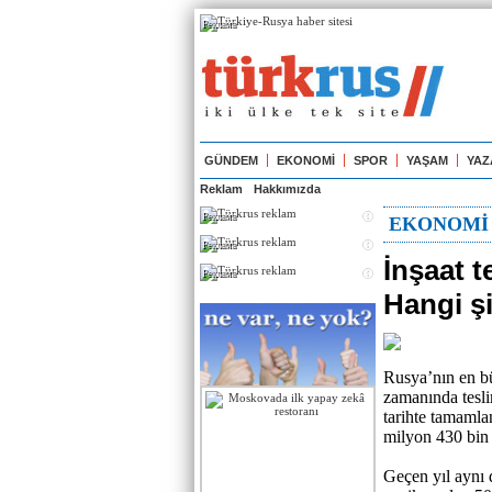
Реклама
GÜNDEM
EKONOMİ
SPOR
YAŞAM
YAZ
Reklam
Hakkımızda
Реклама
EKONOMİ
Реклама
İnşaat 
Реклама
Hangi ş
Rusya’nın en büy
zamanında tesli
tarihte tamamla
milyon 430 bin 
Geçen yıl aynı