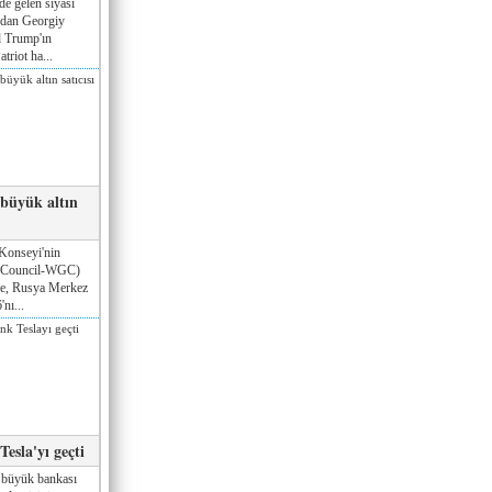
de gelen siyasi
ndan Georgiy
 Trump'ın
triot ha...
 büyük altın
Konseyi'nin
 Council-WGC)
öre, Rusya Merkez
nı...
esla'yı geçti
 büyük bankası