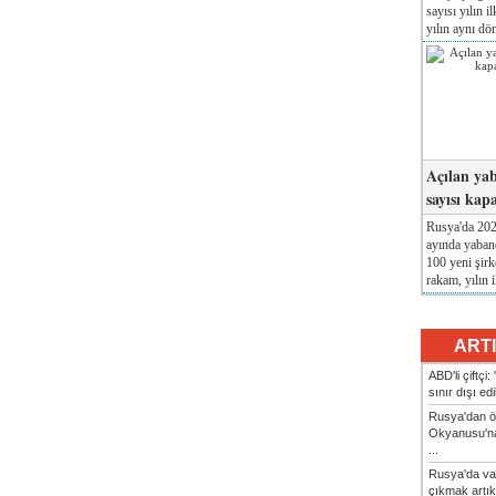
sayısı yılın i
yılın aynı dö
Açılan yab
sayısı kap
Rusya'da 2026
ayında yabanc
100 yeni şirk
rakam, yılın i
ART
ABD'li çiftçi
sınır dışı ed
Rusya'dan ön
Okyanusu'na
...
Rusya'da va
çıkmak artık