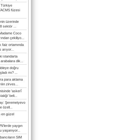
 Türkiye
TACMS füzesi
enin üzerinde
 sektör ...
i Madame Coco
ndan çekiliyo...
 faiz ortamında
 arıyor...
ki standarta
arabalara dik...
ubleye doğru
ladı mı? ...
ra para aklama
ılın zirves...
isinde 'askerî
lığı' beli...
nay: Şeremetyevo
e özell...
 en güzel
N'lerde yaygın
u yaşanıyor...
bancıların SIM