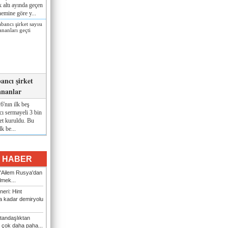
lk altı ayında geçen
nemine göre y...
ancı şirket
ananlar
'nın ilk beş
ı sermayeli 3 bin
et kuruldu. Bu
lk be...
I HABER
: "Ailem Rusya'dan
ilmek...
eri: Hint
 kadar demiryolu
tandaşlıktan
 çok daha paha...