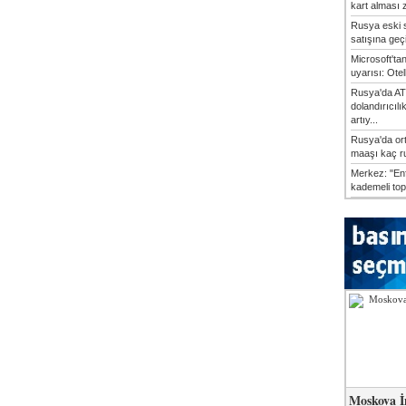
kart alması z
Rusya eski s
satışına geçic
Microsoft'ta
uyarısı: Otel
Rusya'da AT
dolandırıcılı
artıy...
Rusya'da or
maaşı kaç ru
Merkez: "En
kademeli top
Moskova İ