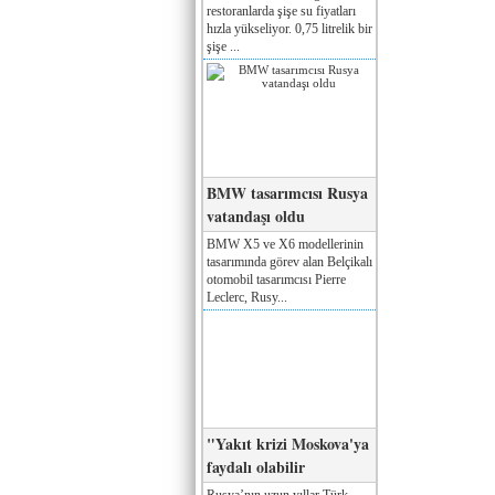
restoranlarda şişe su fiyatları
hızla yükseliyor. 0,75 litrelik bir
şişe ...
BMW tasarımcısı Rusya
vatandaşı oldu
BMW X5 ve X6 modellerinin
tasarımında görev alan Belçikalı
otomobil tasarımcısı Pierre
Leclerc, Rusy...
"Yakıt krizi Moskova'ya
faydalı olabilir
Rusya’nın uzun yıllar Türk