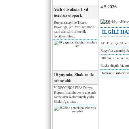
4.5.2026
Yerli oto alana 1 yıl
ücretsiz otopark
Rusya Sanayi ve Ticaret
Реклама
Bakanlığı, yeni yerli otomobil
İLGİLİ H
satın alan sürücülere ilk
tescilden itibar...
ABD'li çiftçi: "Aile
Rusya'da vatandaşlık
500 bin rublenin üze
Ruslar düşük faiz or
Doların 85 rubleye 
10 yaşında, Shakira ile
sahne aldı
VIDEO// 2026 FIFA Dünya
Kupası finalinin devre arasında
sahne alan Kolombiyalı yıldız
Shakira'ya, dans ...