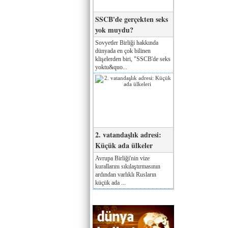
SSCB'de gerçekten seks
yok muydu?
Sovyetler Birliği hakkında
dünyada en çok bilinen
klişelerden biri, "SSCB'de seks
yoktu&quo...
2. vatandaşlık adresi:
Küçük ada ülkeler
Avrupa Birliği'nin vize
kurallarını sıkılaştırmasının
ardından varlıklı Rusların
küçük ada ...