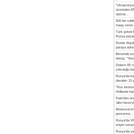
"Ukrayna'ya
üzerinden A
operas...
500 bin rubl
maaş veren 8
Türk şirket
Rusya pazarı
Ruslar düşük
paraya adres
Benzinde es
dönüş: "Yeni 
Doların 85 r
yolculuğu baş
Rusya'da ka
davaları 15 y
"Rus ekonom
Hollanda hasta
Putin'den o
'altın hisse'yl
Moskova'nın
penceresi...
Rusya'da VP
erişim sorun
Rusya'da ya