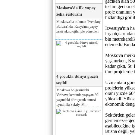
geciken alan 50
teslim gecikmele
Moskova'da ilk yapay
proje oranının 
zekâ restoranı
hızlandığı görü
Moskova'da bulunan Tverskoy
Bulvarı'nda, Rusya'nın yapay
İzvestiya'nın h
zekâ teknolojileriyle yönetilen
inşaatçılarında
...
bin metrekareli
edemedi. Bu da p
Moskova merkez
yaşanırken, Kra
kadar çıktı. St
tüm projelerde te
4 çocukla dünya güzeli
seçildi
Uzmanlara göre 
projelerin yüks
Moskova bölgesindeki
oranı yüzde 60’
Vidnoye kentinde yaşayan 39
yükseldi. Yükse
yaşındaki dört çocuk annesi
ekonomik denge
Lyudmila Sekriy, M...
Sektörden gelen
gerilemezse gec
aşabileceğine iş
istisna değil, y