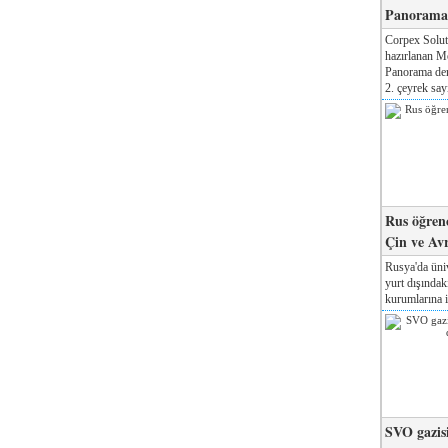
Panorama 
Corpex Solut
hazırlanan M
Panorama der
2. çeyrek sayı
Rus öğrenc
Çin ve Av
Rusya'da üniv
yurt dışında
kurumlarına il
SVO gazisi