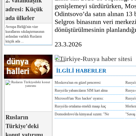
2. vatandaşlık
genişlemeyi sürdürürken, Mo
adresi: Küçük
Odintsovo’da satın alınan 13 
ada ülkeler
Selgros binasının veri merkezi
Avrupa Birliği'nin vize
dönüştürülmesinin planlandığı 
kurallarını sıkılaştırmasının
ardından varlıklı Rusların
küçük ada ...
23.3.2026
Реклама
İLGİLİ HABERLER
Moskova'nın en güzel penceresi
Rusya'
Rusya'da yabancıların SIM kart alma
Rusya e
Microsoft'tan 'Rus hacker' uyarısı:
Rusya'd
Rusya'da ortalama emekli maaşı kaç
Merkez
Domodedovo'da kimyasal sızıntı: "Ne
"Savaş
Rusların
Türkiye'deki
konut yatırımı