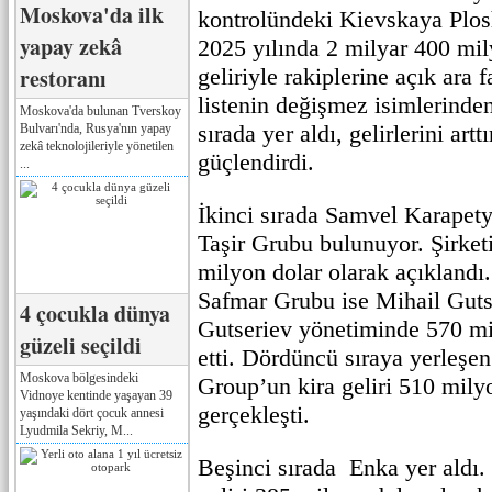
Moskova'da ilk
kontrolündeki Kievskaya Plosh
yapay zekâ
2025 yılında 2 milyar 400 mil
restoranı
geliriyle rakiplerine açık ara f
listenin değişmez isimlerinde
Moskova'da bulunan Tverskoy
sırada yer aldı, gelirlerini ar
Bulvarı'nda, Rusya'nın yapay
zekâ teknolojileriyle yönetilen
güçlendirdi.
...
İkinci sırada Samvel Karapety
Taşir Grubu bulunuyor. Şirketi
milyon dolar olarak açıklandı
Safmar Grubu ise Mihail Gutse
4 çocukla dünya
Gutseriev yönetiminde 570 mil
güzeli seçildi
etti. Dördüncü sıraya yerleşe
Moskova bölgesindeki
Group’un kira geliri 510 mily
Vidnoye kentinde yaşayan 39
gerçekleşti.
yaşındaki dört çocuk annesi
Lyudmila Sekriy, M...
Beşinci sırada Enka yer aldı. 