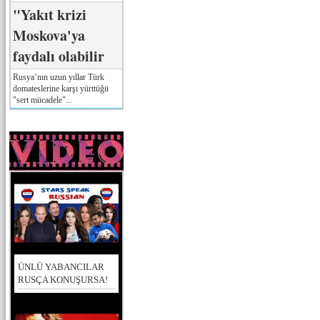
"Yakıt krizi
Moskova'ya
faydalı olabilir
Rusya’nın uzun yıllar Türk
domateslerine karşı yürttüğü
"sert mücadele"...
ÜNLÜ YABANCILAR
RUSÇA KONUŞURSA!