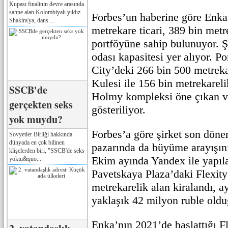
Kupası finalinin devre arasında
sahne alan Kolombiyalı yıldız
Forbes’un haberine göre Enka
Shakira'ya, dans ...
metrekare ticari, 389 bin met
portföyüne sahip bulunuyor. Şi
odası kapasitesi yer alıyor. 
City’deki 266 bin 500 metrek
Kulesi ile 156 bin metrekare
SSCB'de
Holmy kompleksi öne çıkan va
gerçekten seks
gösteriliyor.
yok muydu?
Forbes’a göre şirket son döne
Sovyetler Birliği hakkında
dünyada en çok bilinen
pazarında da büyüme arayışını
klişelerden biri, "SSCB'de seks
Ekim ayında Yandex ile yapı
yoktu&quo...
Pavetskaya Plaza’daki Flexity
metrekarelik alan kiralandı, ay
yaklaşık 42 milyon ruble olduğ
Enka’nın 2021’de başlattığı F