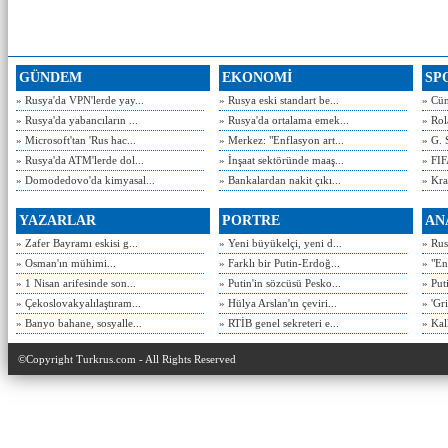
GÜNDEM
EKONOMİ
SP
» Rusya'da VPN'lerde yay...
» Rusya eski standart be...
» Cün
» Rusya'da yabancıların ...
» Rusya'da ortalama emek...
» Rol
» Microsoft'tan 'Rus hac...
» Merkez: "Enflasyon art...
» G. 
» Rusya'da ATM'lerde dol...
» İnşaat sektöründe maaş...
» FIF
» Domodedovo'da kimyasal...
» Bankalardan nakit çıkı...
» Kra
YAZARLAR
PORTRE
AN
» Zafer Bayramı eskisi g...
» Yeni büyükelçi, yeni d...
» Rusy
» Osman'ın mühimi...
» Farklı bir Putin-Erdoğ...
» "En
» 1 Nisan arifesinde son...
» Putin'in sözcüsü Pesko...
» Put
» Çekoslovakyalılaştıram...
» Hülya Arslan'ın çeviri...
» 'Gri
» Banyo bahane, sosyalle...
» RTİB genel sekreteri e...
» Kal
©Copyright Turkrus.com - All Rights Reserved