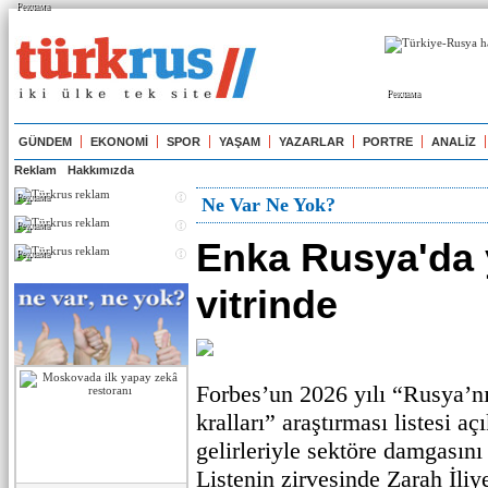
Реклама
Реклама
GÜNDEM
EKONOMİ
SPOR
YAŞAM
YAZARLAR
PORTRE
ANALİZ
Reklam
Hakkımızda
Реклама
Ne Var Ne Yok?
Реклама
Enka Rusya'da 
Реклама
vitrinde
Forbes’un 2026 yılı “Rusya’n
kralları” araştırması listesi aç
gelirleriyle sektöre damgasını 
Listenin zirvesinde Zarah İli