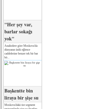
"Her şey var,
barlar sokağı
yok"
Analistlere göre Moskova'da
dünyanın ünlü eğlence
caddelerine benzer tek bir bar
bö...
Başkentte bin
liraya bir şişe su
Moskova'daki üst segment
restoranlarda şişe su fiyatları