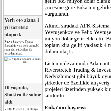
geliri 385 milyon dolar olarak
çncesine göre Enka'nın gelirle
vurgulandı.
Yerli oto alana 1
Altıncı sıradaki AFK Sistema 
yıl ücretsiz
Yevtuşenkov ve Felix Yevtuş
otopark
milyon dolar gelir elde etti. B
Rusya Sanayi ve Ticaret
toplam kira geliri yaklaşık 4
Bakanlığı, yeni yerli otomobil
satın alan sürücülere ilk
dolara ulaştı.
tescilden itibar...
Listenin devamında Adamant,
Riverstretch Trading & Inves
Nedvizhimost gibi büyük oyun
şirketler de özellikle alışveriş
10 yaşında,
projeleri üzerinden yüksek kir
Shakira ile sahne
sürdürdü.
aldı
Enka'nın başarısı
VIDEO// 2026 FIFA Dünya