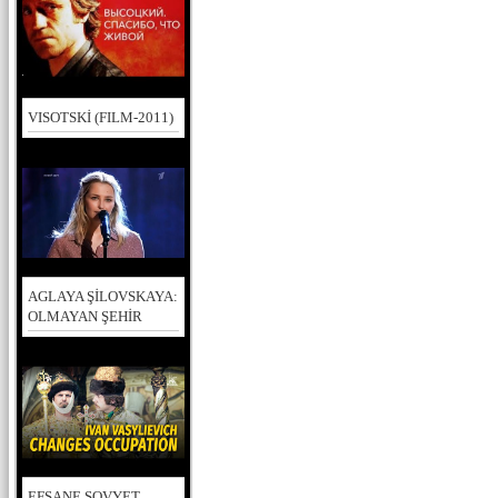
VISOTSKİ (FILM-2011)
AGLAYA ŞİLOVSKAYA:
OLMAYAN ŞEHİR
EFSANE SOVYET