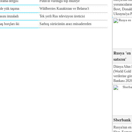
rama dergisi
Putin'in vurduğu top müzeye
yorumcuları
'de yük taşıma
Wildberries Kazakistan ve Belarus't
Bovt, Donald
Ukrayna'ya Pa
asını imzaladı
Tek yerli Rus televizyon üreticisi
ş borçları iki
Sarhoş sürücünün aracı müsadereden
Rusya 'en
satıcısı'
Dünya Altın 
(World Gold
verilerine g
Bankası 2026'
Sberbank T
Rusya'nın en
Sber, Fortune