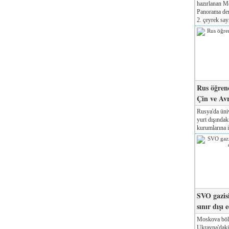
hazırlanan M
Panorama der
2. çeyrek sayı
Rus öğrenc
Çin ve Av
Rusya'da üniv
yurt dışında
kurumlarına il
SVO gazisi
sınır dışı 
Moskova böl
Ukrayna'daki