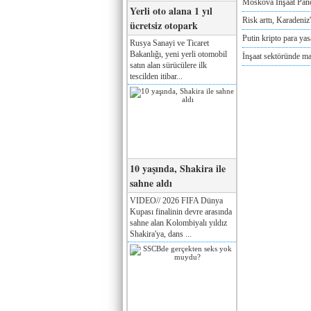
Moskova İnşaat Pano
Yerli oto alana 1 yıl
Risk arttı, Karadeniz
ücretsiz otopark
Putin kripto para yas
Rusya Sanayi ve Ticaret
Bakanlığı, yeni yerli otomobil
İnşaat sektöründe maa
satın alan sürücülere ilk
tescilden itibar...
10 yaşında, Shakira ile
sahne aldı
VIDEO// 2026 FIFA Dünya
Kupası finalinin devre arasında
sahne alan Kolombiyalı yıldız
Shakira'ya, dans ...