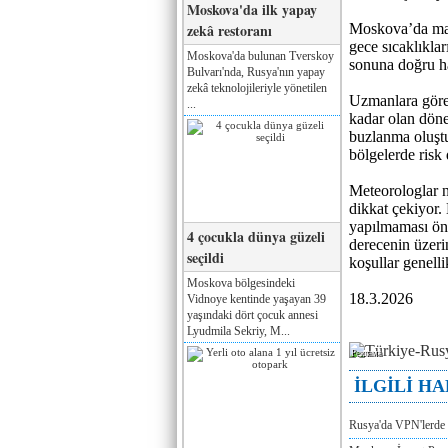
Moskova'da ilk yapay
zekâ restoranı
Moskova’da mart
gece sıcaklıklar
Moskova'da bulunan Tverskoy
sonuna doğru ha
Bulvarı'nda, Rusya'nın yapay
zekâ teknolojileriyle yönetilen
Uzmanlara göre 
...
kadar olan döne
buzlanma oluştu
bölgelerde risk
Meteorologlar n
dikkat çekiyor.
yapılmaması öne
4 çocukla dünya güzeli
derecenin üzeri
seçildi
koşullar genelli
Moskova bölgesindeki
18.3.2026
Vidnoye kentinde yaşayan 39
yaşındaki dört çocuk annesi
Lyudmila Sekriy, M...
Реклама
İLGİLİ H
Rusya'da VPN'lerde 