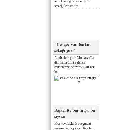
hazırlanan geleneksel yaz
içeceği kvasın fiy...
"Her şey var, barlar
sokağı yok"
Analistlere göre Moskova'da
dünyanın ünlü eğlence
caddelerine benzer tek bir bar
bö...
Başkentte bin liraya bir
şişe su
Moskova'daki üst segment
restoranlarda şişe su fiyatları