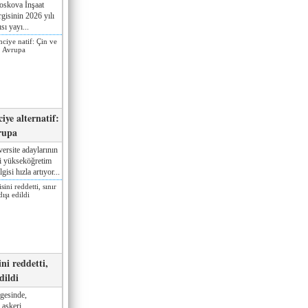
oskova İnşaat
gisinin 2026 yılı
sı yayı...
iye alternatif:
rupa
ersite adaylarının
ki yükseköğretim
gisi hızla artıyor...
ni reddetti,
edildi
gesinde,
 askeri