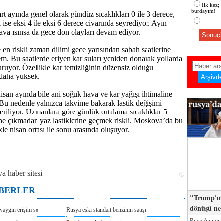
İlk kez;
burdayım!
 ayında genel olarak gündüz sıcaklıkları 0 ile 3 derece,
ı ise eksi 4 ile eksi 6 derece civarında seyrediyor. Ayın
va ısınsa da gece don olayları devam ediyor.
Sonuçl
en riskli zaman dilimi gece yarısından sabah saatlerine
m. Bu saatlerde eriyen kar suları yeniden donarak yollarda
ruyor. Özellikle kar temizliğinin düzensiz olduğu
 daha yüksek.
isan ayında bile ani soğuk hava ve kar yağışı ihtimaline
 Bu nedenle yalnızca takvime bakarak lastik değişimi
riliyor. Uzmanlara göre günlük ortalama sıcaklıklar 5
ne çıkmadan yaz lastiklerine geçmek riskli. Moskova’da bu
kle nisan ortası ile sonu arasında oluşuyor.
ABERLER
"Trump'ın
dönüşü n
yaygın erişim so
Rusya eski standart benzinin satışı
Rusya'nın ön