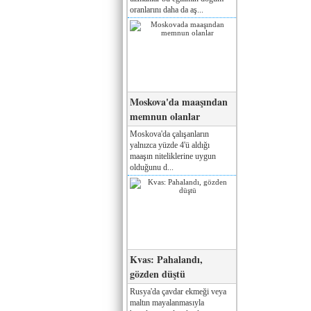
oranlarını daha da aş...
Moskova'da maaşından
memnun olanlar
Moskova'da çalışanların
yalnızca yüzde 4'ü aldığı
maaşın niteliklerine uygun
olduğunu d...
Kvas: Pahalandı,
gözden düştü
Rusya'da çavdar ekmeği veya
maltın mayalanmasıyla