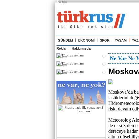
Реклама
GÜNDEM
EKONOMİ
SPOR
YAŞAM
YAZ
Reklam
Hakkımızda
Реклама
Ne Var Ne 
Реклама
Moskova'
Реклама
Moskova’da baha
lastiklerini de
Hidrometeoroloj
riski devam edi
Meteorolog Alek
ile eksi 3 derec
dereceye kadar 
altına düşebiliy