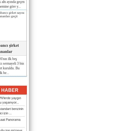
lk altı ayında geçen
nemine göre y...
ancı şirket
ananlar
'nın ilk beş
ı sermayeli 3 bin
et kuruldu. Bu
lk be...
I HABER
N'lerde yaygın
u yaşanıyor...
tandart benzinin
i izin ...
şaat Panorama
duğu top müzeye...