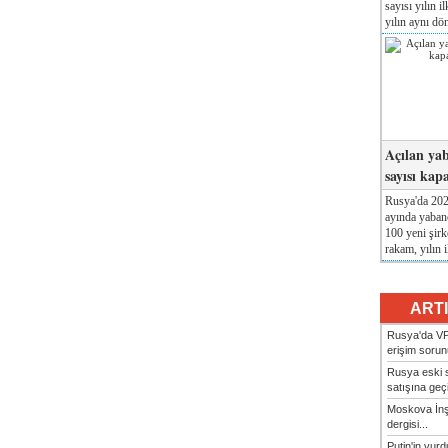
sayısı yılın i
yılın aynı dö
Açılan yab
sayısı kap
Rusya'da 2026
ayında yabanc
100 yeni şirk
rakam, yılın i
ART
Rusya'da VP
erişim sorun
Rusya eski s
satışına geçic
Moskova İn
dergisi...
Putin'in vur