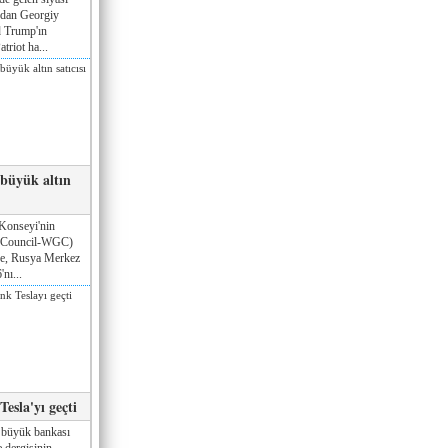
ndan Georgiy
 Trump'ın
triot ha...
 büyük altın
Konseyi'nin
 Council-WGC)
öre, Rusya Merkez
nı...
esla'yı geçti
 büyük bankası
 dergisinin