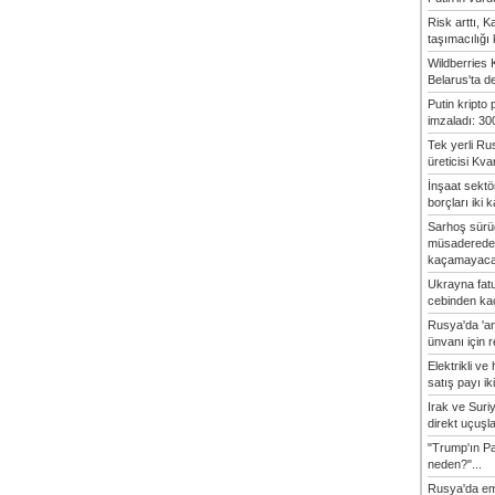
Risk arttı, 
taşımacılığı
Wildberries 
Belarus'ta d
Putin kripto
imzaladı: 300
Tek yerli Ru
üreticisi Kvan
İnşaat sekt
borçları iki k
Sarhoş sürü
müsaderede
kaçamayaca
Ukrayna fatu
cebinden kaç
Rusya'da 'an
ünvanı için 
Elektrikli ve 
satış payı iki
Irak ve Sur
direkt uçuşlar
"Trump'ın Pa
neden?"...
Rusya'da em