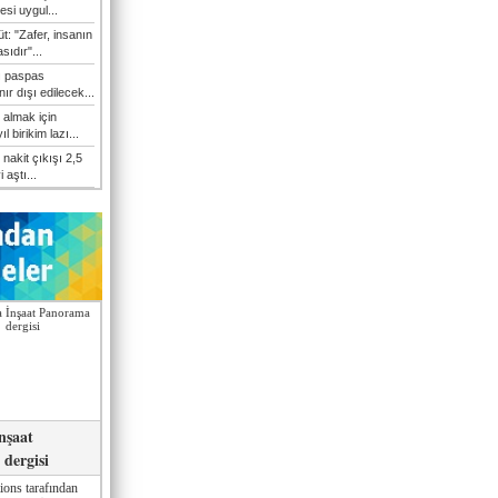
esi uygul...
t: "Zafer, insanın
sıdır"...
ı paspas
ır dışı edilecek...
 almak için
l birikim lazı...
nakit çıkışı 2,5
i aştı...
nşaat
dergisi
ions tarafından