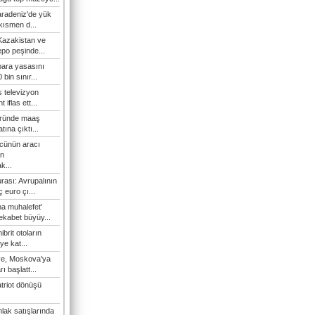
Karadeniz'de yük
 kısmen d...
Kazakistan ve
epo peşinde...
 para yasasını
 bin sınır...
s televizyon
t iflas ett...
öründe maaş
atına çıktı...
cünün aracı
n
k...
rası: Avrupalının
 euro çı...
a muhalefet'
rekabet büyüy...
hibrit otoların
ye kat...
iye, Moskova'ya
ı başlatt...
triot dönüşü
lak satışlarında