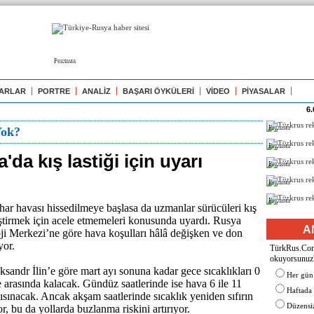
Реклама
ARLAR
PORTRE
ANALİZ
BAŞARI ÖYKÜLERİ
VİDEO
PİYASALAR
6.
Реклама
Yok?
Реклама
da kış lastiği için uyarı
Реклама
Реклама
Реклама
r havası hissedilmeye başlasa da uzmanlar sürücüleri kış
ğiştirmek için acele etmemeleri konusunda uyardı. Rusya
A
i Merkezi’ne göre hava koşulları hâlâ değişken ve don
yor.
TürkRus.Com'
okuyorsunuz
sandr İlin’e göre mart ayı sonuna kadar gece sıcaklıkları 0
Her gün
e arasında kalacak. Gündüz saatlerinde ise hava 6 ile 11
Haftada
ısınacak. Ancak akşam saatlerinde sıcaklık yeniden sıfırın
Düzensiz
or, bu da yollarda buzlanma riskini artırıyor.