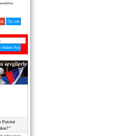
 tesadüfen
ar
 Patriot
eden?"
de gelen siyasi