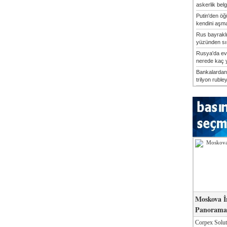
askerlik belg
Putin'den öğü
kendini aşma
Rus bayrakl
yüzünden sın
Rusya'da ev
nerede kaç yı
Bankalardan 
trilyon rubley
Moskova İ
Panorama 
Corpex Solut