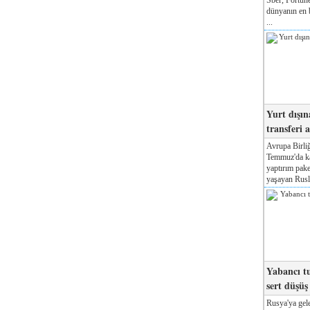
dünyanın en b
...
Yurt dışın
transferi a
Avrupa Birliğ
Temmuz'da kab
yaptırım pake
yaşayan Rusla
Yabancı tu
sert düşüş
Rusya'ya gele