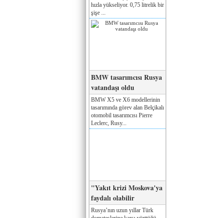
hızla yükseliyor. 0,75 litrelik bir
şişe ...
BMW tasarımcısı Rusya
vatandaşı oldu
BMW X5 ve X6 modellerinin
tasarımında görev alan Belçikalı
otomobil tasarımcısı Pierre
Leclerc, Rusy...
"Yakıt krizi Moskova'ya
faydalı olabilir
Rusya’nın uzun yıllar Türk
domateslerine karşı yürttüğü