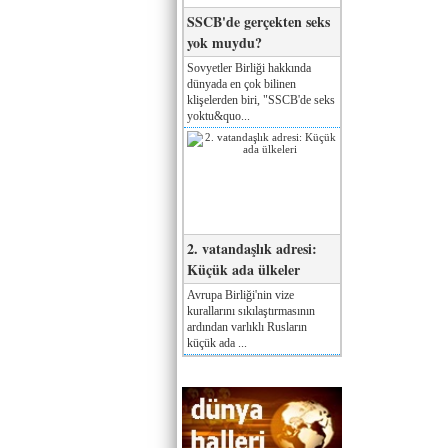
SSCB'de gerçekten seks
yok muydu?
Sovyetler Birliği hakkında
dünyada en çok bilinen
klişelerden biri, "SSCB'de seks
yoktu&quo...
2. vatandaşlık adresi:
Küçük ada ülkeler
Avrupa Birliği'nin vize
kurallarını sıkılaştırmasının
ardından varlıklı Rusların
küçük ada ...