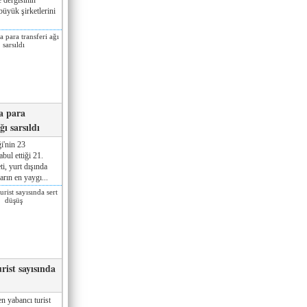
üyük şirketlerini
a para
ğı sarsıldı
i'nin 23
ul ettiği 21.
ti, yurt dışında
rın en yaygı...
rist sayısında
n yabancı turist