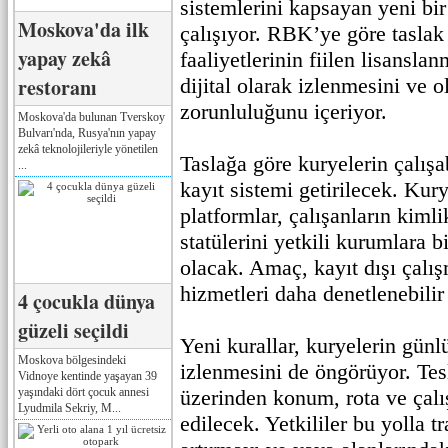
sistemlerini kapsayan yeni bi
Moskova'da ilk
çalışıyor. RBK’ye göre tasla
yapay zekâ
faaliyetlerinin fiilen lisansla
restoranı
dijital olarak izlenmesini ve ol
zorunluluğunu içeriyor.
Moskova'da bulunan Tverskoy
Bulvarı'nda, Rusya'nın yapay
zekâ teknolojileriyle yönetilen
Taslağa göre kuryelerin çalışa
...
kayıt sistemi getirilecek. Kury
platformlar, çalışanların kimlik
statülerini yetkili kurumlara 
olacak. Amaç, kayıt dışı çalı
hizmetleri daha denetlenebilir
4 çocukla dünya
güzeli seçildi
Yeni kurallar, kuryelerin günlü
Moskova bölgesindeki
izlenmesini de öngörüyor. Tes
Vidnoye kentinde yaşayan 39
yaşındaki dört çocuk annesi
üzerinden konum, rota ve çalı
Lyudmila Sekriy, M...
edilecek. Yetkililer bu yolla t