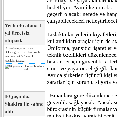
artırmayı ve yaya alanlarındak
hedefliyor. Aynı ilkeler robot 
geçerli olacak; nerede ve hang
çalışabilecekleri netleştirilece
Yerli oto alana 1
yıl ücretsiz
Taslakta kuryelerin kıyafetler
otopark
kullandıkları araçlar için de st
Üniforma, yansıtıcı işaretler 
Rusya Sanayi ve Ticaret
Bakanlığı, yeni yerli otomobil
teknik özellikleri düzenlenece
satın alan sürücülere ilk
bisikletler için güvenlik kriter
tescilden itibar...
sınırı ve yaya önceliği gibi ku
Ayrıca şirketler, üçüncü kişile
zararlar için zorunlu sigorta y
Uzmanlara göre düzenleme sek
10 yaşında,
güvenlik sağlayacak. Ancak sek
Shakira ile sahne
bürokrasinin küçük firmalar ve
aldı
maliyet baskısı yaratabileceğ