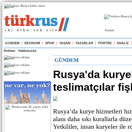
Реклама
Реклама
GÜNDEM
EKONOMİ
SPOR
YAŞAM
YAZARLAR
PORTRE
ANALİZ
Reklam
Hakkımızda
Реклама
GÜNDEM
Реклама
Rusya'da kuryel
Реклама
teslimatçılar fi
Rusya’da kurye hizmetleri hız
alanı daha sıkı kurallarla düz
Yetkililer, insan kuryeler ile r