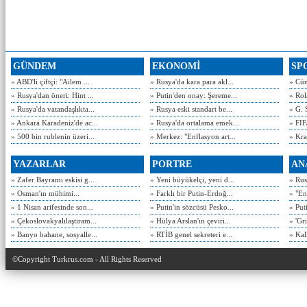
GÜNDEM
EKONOMİ
SP
» ABD'li çiftçi: "Ailem ...
» Rusya'da kara para akl...
» Cün
» Rusya'dan öneri: Hint ...
» Putin'den onay: Şereme...
» Rol
» Rusya'da vatandaşlıkta...
» Rusya eski standart be...
» G. 
» Ankara Karadeniz'de ac...
» Rusya'da ortalama emek...
» FIF
» 500 bin rublenin üzeri...
» Merkez: "Enflasyon art...
» Kra
YAZARLAR
PORTRE
AN
» Zafer Bayramı eskisi g...
» Yeni büyükelçi, yeni d...
» Rusy
» Osman'ın mühimi...
» Farklı bir Putin-Erdoğ...
» "En
» 1 Nisan arifesinde son...
» Putin'in sözcüsü Pesko...
» Put
» Çekoslovakyalılaştıram...
» Hülya Arslan'ın çeviri...
» 'Gri
» Banyo bahane, sosyalle...
» RTİB genel sekreteri e...
» Kal
©Copyright Turkrus.com - All Rights Reserved