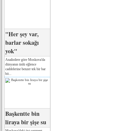
"Her şey var,
barlar sokağı
yok"
Analistlere göre Moskova'da
dünyanın ünlü eğlence
caddelerine benzer tek bir bar
bö...
Başkentte bin
liraya bir şişe su
Moskova'daki üst segment