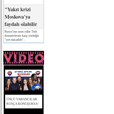
"Yakıt krizi
Moskova'ya
faydalı olabilir
Rusya’nın uzun yıllar Türk
domateslerine karşı yürttüğü
"sert mücadele"...
ÜNLÜ YABANCILAR
RUSÇA KONUŞURSA!