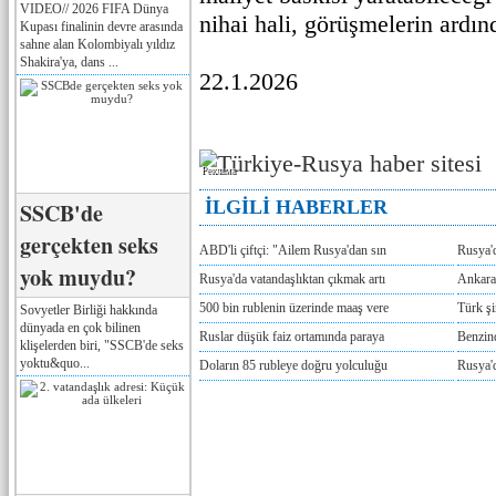
VIDEO// 2026 FIFA Dünya
nihai hali, görüşmelerin ardın
Kupası finalinin devre arasında
sahne alan Kolombiyalı yıldız
Shakira'ya, dans ...
22.1.2026
Реклама
İLGİLİ HABERLER
SSCB'de
gerçekten seks
ABD'li çiftçi: "Ailem Rusya'dan sın
Rusya'
yok muydu?
Rusya'da vatandaşlıktan çıkmak artı
Ankara
500 bin rublenin üzerinde maaş vere
Türk ş
Sovyetler Birliği hakkında
dünyada en çok bilinen
Ruslar düşük faiz ortamında paraya
Benzind
klişelerden biri, "SSCB'de seks
yoktu&quo...
Doların 85 rubleye doğru yolculuğu
Rusya'd