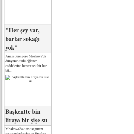
"Her şey var,
barlar sokağı
yok"
Analistlere göre Moskova'da
dünyanın ünlü eğlence
caddelerine benzer tek bir bar
bö...
Başkentte bin
liraya bir şişe su
Moskova'daki üst segment
restoranlarda şişe su fiyatları