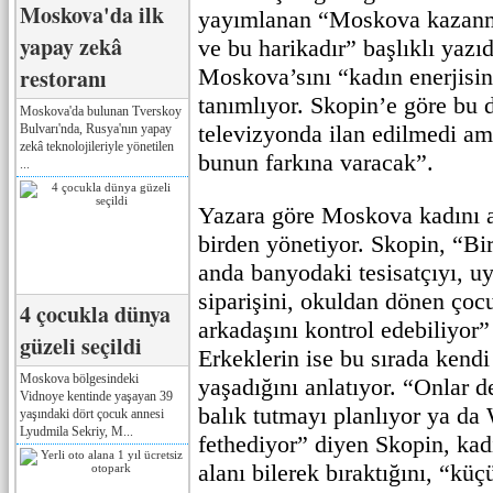
Moskova'da ilk
yayımlanan “Moskova kazanmış
yapay zekâ
ve bu harikadır” başlıklı yaz
restoranı
Moskova’sını “kadın enerjisin
tanımlıyor. Skopin’e göre bu
Moskova'da bulunan Tverskoy
televizyonda ilan edilmedi am
Bulvarı'nda, Rusya'nın yapay
zekâ teknolojileriyle yönetilen
bunun farkına varacak”.
...
Yazara göre Moskova kadını a
birden yönetiyor. Skopin, “B
anda banyodaki tesisatçıyı, u
siparişini, okuldan dönen çoc
4 çocukla dünya
arkadaşını kontrol edebiliyor”
güzeli seçildi
Erkeklerin ise bu sırada kend
Moskova bölgesindeki
yaşadığını anlatıyor. “Onlar d
Vidnoye kentinde yaşayan 39
balık tutmayı planlıyor ya da
yaşındaki dört çocuk annesi
Lyudmila Sekriy, M...
fethediyor” diyen Skopin, kad
alanı bilerek bıraktığını, “küç