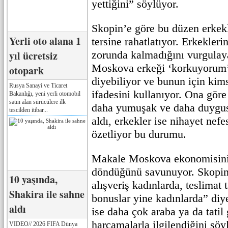
yettiğini” söylüyor.
Skopin’e göre bu düzen erkek
Yerli oto alana 1
tersine rahatlatıyor. Erkekler
yıl ücretsiz
zorunda kalmadığını vurgulay
Moskova erkeği ‘korkuyorum’
otopark
diyebiliyor ve bunun için kim
Rusya Sanayi ve Ticaret
ifadesini kullanıyor. Ona göre
Bakanlığı, yeni yerli otomobil
satın alan sürücülere ilk
daha yumuşak ve daha duygus
tescilden itibar...
aldı, erkekler ise nihayet nefe
özetliyor bu durumu.
Makale Moskova ekonomisinin
döndüğünü savunuyor. Skopin,
10 yaşında,
alışveriş kadınlarda, teslimat t
Shakira ile sahne
bonuslar yine kadınlarda” diy
aldı
ise daha çok araba ya da tati
harcamalarla ilgilendiğini söy
VIDEO// 2026 FIFA Dünya