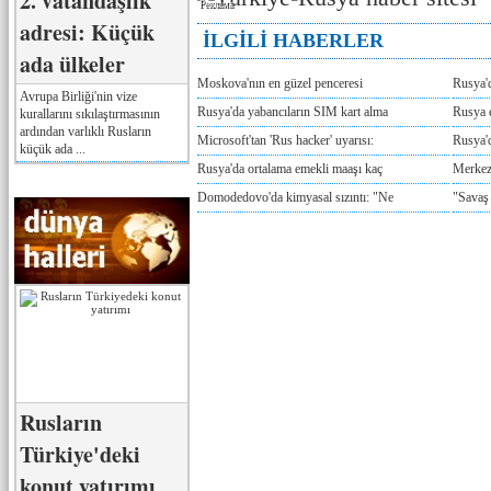
2. vatandaşlık
Реклама
adresi: Küçük
İLGİLİ HABERLER
ada ülkeler
Moskova'nın en güzel penceresi
Rusya'
Avrupa Birliği'nin vize
Rusya'da yabancıların SIM kart alma
Rusya e
kurallarını sıkılaştırmasının
ardından varlıklı Rusların
Microsoft'tan 'Rus hacker' uyarısı:
Rusya'd
küçük ada ...
Rusya'da ortalama emekli maaşı kaç
Merkez
Domodedovo'da kimyasal sızıntı: "Ne
"Savaş
Rusların
Türkiye'deki
konut yatırımı