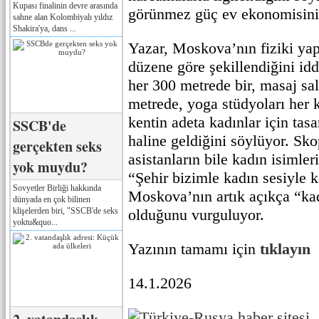
Kupası finalinin devre arasında
görünmez güç ev ekonomisini 
sahne alan Kolombiyalı yıldız
Shakira'ya, dans ...
Yazar, Moskova’nın fiziki yap
düzene göre şekillendiğini idd
her 300 metrede bir, masaj sal
metrede, yoga stüdyoları her 
kentin adeta kadınlar için tas
SSCB'de
haline geldiğini söylüyor. Sko
gerçekten seks
asistanların bile kadın isimler
yok muydu?
“Şehir bizimle kadın sesiyle 
Sovyetler Birliği hakkında
Moskova’nın artık açıkça “kad
dünyada en çok bilinen
klişelerden biri, "SSCB'de seks
olduğunu vurguluyor.
yoktu&quo...
Yazının tamamı için
tıklayın
14.1.2026