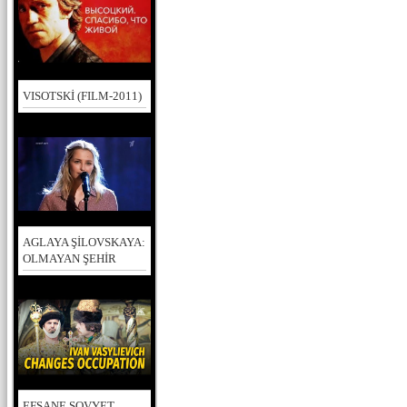
VISOTSKİ (FILM-2011)
AGLAYA ŞİLOVSKAYA:
OLMAYAN ŞEHİR
EFSANE SOVYET