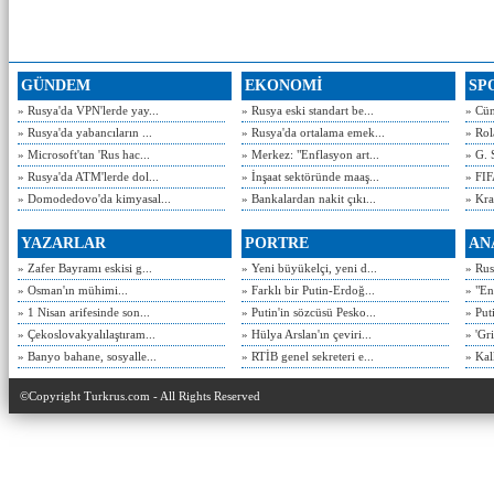
GÜNDEM
EKONOMİ
SP
» Rusya'da VPN'lerde yay...
» Rusya eski standart be...
» Cün
» Rusya'da yabancıların ...
» Rusya'da ortalama emek...
» Rol
» Microsoft'tan 'Rus hac...
» Merkez: "Enflasyon art...
» G. 
» Rusya'da ATM'lerde dol...
» İnşaat sektöründe maaş...
» FIF
» Domodedovo'da kimyasal...
» Bankalardan nakit çıkı...
» Kra
YAZARLAR
PORTRE
AN
» Zafer Bayramı eskisi g...
» Yeni büyükelçi, yeni d...
» Rusy
» Osman'ın mühimi...
» Farklı bir Putin-Erdoğ...
» "En
» 1 Nisan arifesinde son...
» Putin'in sözcüsü Pesko...
» Put
» Çekoslovakyalılaştıram...
» Hülya Arslan'ın çeviri...
» 'Gri
» Banyo bahane, sosyalle...
» RTİB genel sekreteri e...
» Kal
©Copyright Turkrus.com - All Rights Reserved