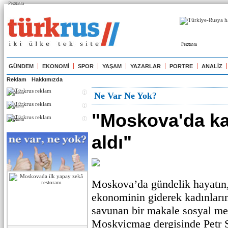
Реклама
Реклама
GÜNDEM
EKONOMİ
SPOR
YAŞAM
YAZARLAR
PORTRE
ANALİZ
Reklam
Hakkımızda
Реклама
Ne Var Ne Yok?
Реклама
"Moskova'da ka
Реклама
aldı"
Moskova’da gündelik hayatın, i
ekonominin giderek kadınların
savunan bir makale sosyal med
Moskviçmag dergisinde Petr 