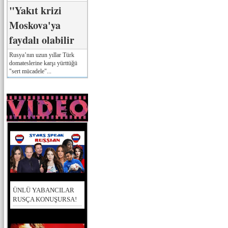
"Yakıt krizi
Moskova'ya
faydalı olabilir
Rusya’nın uzun yıllar Türk
domateslerine karşı yürttüğü
"sert mücadele"...
ÜNLÜ YABANCILAR
RUSÇA KONUŞURSA!