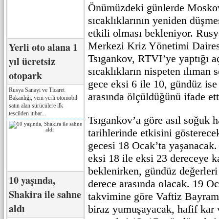
Önümüzdeki günlerde Moskov
sıcaklıklarının yeniden düşme
etkili olması bekleniyor. Rus
Merkezi Kriz Yönetimi Daires
Yerli oto alana 1
Tsıgankov, RTVI’ye yaptığı a
yıl ücretsiz
sıcaklıkların nispeten ılıman s
otopark
gece eksi 6 ile 10, gündüz ise 
Rusya Sanayi ve Ticaret
arasında ölçüldüğünü ifade ett
Bakanlığı, yeni yerli otomobil
satın alan sürücülere ilk
tescilden itibar...
Tsıgankov’a göre asıl soğuk 
tarihlerinde etkisini gösterec
gecesi 18 Ocak’ta yaşanacak. 
eksi 18 ile eksi 23 dereceye 
beklenirken, gündüz değerleri 
10 yaşında,
derece arasında olacak. 19 Oc
Shakira ile sahne
takvimine göre Vaftiz Bayram
aldı
biraz yumuşayacak, hafif kar v