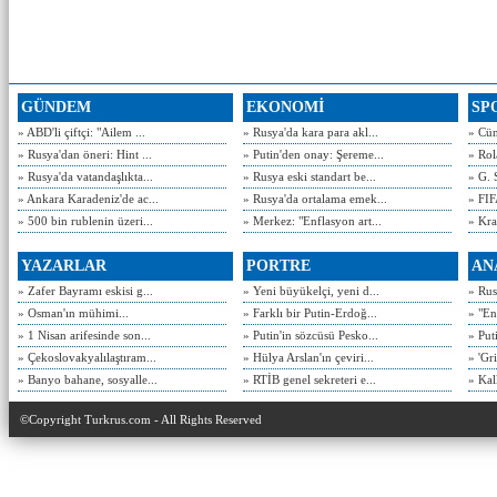
GÜNDEM
EKONOMİ
SP
» ABD'li çiftçi: "Ailem ...
» Rusya'da kara para akl...
» Cün
» Rusya'dan öneri: Hint ...
» Putin'den onay: Şereme...
» Rol
» Rusya'da vatandaşlıkta...
» Rusya eski standart be...
» G. 
» Ankara Karadeniz'de ac...
» Rusya'da ortalama emek...
» FIF
» 500 bin rublenin üzeri...
» Merkez: "Enflasyon art...
» Kra
YAZARLAR
PORTRE
AN
» Zafer Bayramı eskisi g...
» Yeni büyükelçi, yeni d...
» Rusy
» Osman'ın mühimi...
» Farklı bir Putin-Erdoğ...
» "En
» 1 Nisan arifesinde son...
» Putin'in sözcüsü Pesko...
» Put
» Çekoslovakyalılaştıram...
» Hülya Arslan'ın çeviri...
» 'Gri
» Banyo bahane, sosyalle...
» RTİB genel sekreteri e...
» Kal
©Copyright Turkrus.com - All Rights Reserved