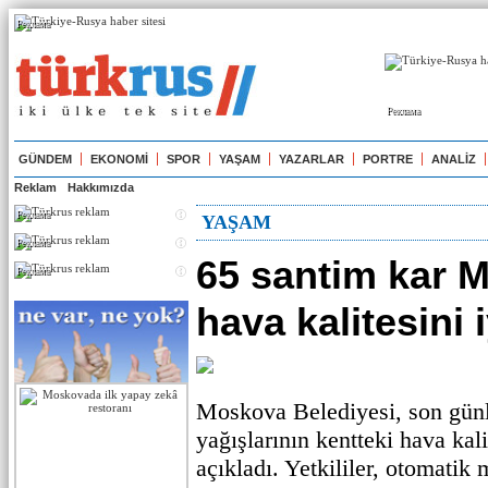
Реклама
Реклама
GÜNDEM
EKONOMİ
SPOR
YAŞAM
YAZARLAR
PORTRE
ANALİZ
Reklam
Hakkımızda
Реклама
YAŞAM
Реклама
65 santim kar 
Реклама
hava kalitesini i
Moskova Belediyesi, son günl
yağışlarının kentteki hava kalit
açıkladı. Yetkililer, otomatik 