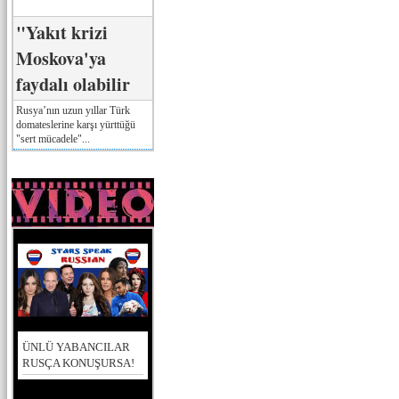
"Yakıt krizi
Moskova'ya
faydalı olabilir
Rusya’nın uzun yıllar Türk
domateslerine karşı yürttüğü
"sert mücadele"...
ÜNLÜ YABANCILAR
RUSÇA KONUŞURSA!