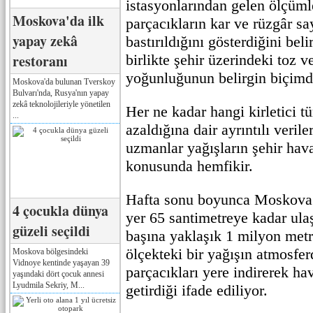
istasyonlarından gelen ölçümle
Moskova'da ilk
parçacıkların kar ve rüzgâr s
yapay zekâ
bastırıldığını gösterdiğini beli
restoranı
birlikte şehir üzerindeki toz ve
yoğunluğunun belirgin biçimde
Moskova'da bulunan Tverskoy
Bulvarı'nda, Rusya'nın yapay
zekâ teknolojileriyle yönetilen
Her ne kadar hangi kirletici tü
...
azaldığına dair ayrıntılı veril
uzmanlar yağışların şehir hava
konusunda hemfikir.
Hafta sonu boyunca Moskova’d
4 çocukla dünya
yer 65 santimetreye kadar ulaş
güzeli seçildi
başına yaklaşık 1 milyon metr
ölçekteki bir yağışın atmosfer
Moskova bölgesindeki
Vidnoye kentinde yaşayan 39
parçacıkları yere indirerek ha
yaşındaki dört çocuk annesi
Lyudmila Sekriy, M...
getirdiği ifade ediliyor.