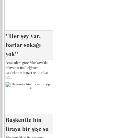
"Her şey var,
barlar sokağı
yok"
Analistlere göre Moskova'da
dünyanın ünlü eğlence
caddelerine benzer tek bir bar
bö...
Başkentte bin
liraya bir şişe su
Moskova'daki üst segment