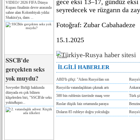
gece eksi 13–17, gündüz eksi 
VIDEO// 2026 FIFA Dünya
Kupası finalinin devre arasında
seyredecek ve rüzgarın da zay
sahne alan Kolombiyalı yıldız
Shakira'ya, dans ...
Fotoğraf: Zubar Cabahadeze
15.1.2025
Реклама
SSCB'de
İLGİLİ HABERLER
gerçekten seks
yok muydu?
ABD'li çiftçi: "Ailem Rusya'dan sın
Rusya'
Sovyetler Birliği hakkında
Rusya'da vatandaşlıktan çıkmak artı
Ankara
dünyada en çok bilinen
500 bin rublenin üzerinde maaş vere
Türk ş
klişelerden biri, "SSCB'de seks
yoktu&quo...
Ruslar düşük faiz ortamında paraya
Benzind
Doların 85 rubleye doğru yolculuğu
Rusya'd