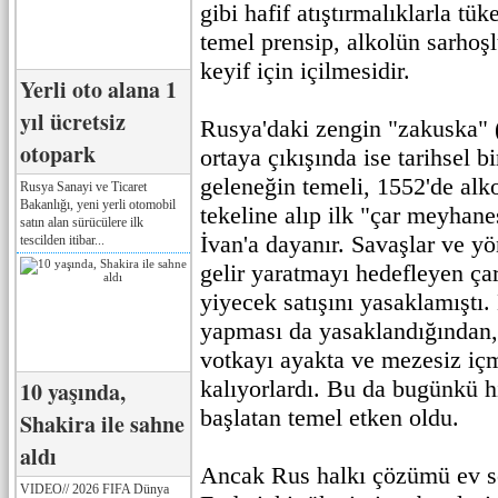
gibi hafif atıştırmalıklarla tük
temel prensip, alkolün sarhoşl
keyif için içilmesidir.
Yerli oto alana 1
yıl ücretsiz
Rusya'daki zengin "zakuska" 
otopark
ortaya çıkışında ise tarihsel b
geleneğin temeli, 1552'de alko
Rusya Sanayi ve Ticaret
Bakanlığı, yeni yerli otomobil
tekeline alıp ilk "çar meyhan
satın alan sürücülere ilk
İvan'a dayanır. Savaşlar ve yö
tescilden itibar...
gelir yaratmayı hedefleyen ça
yiyecek satışını yasaklamıştı.
yapması da yasaklandığından
votkayı ayakta ve mezesiz iç
kalıyorlardı. Bu da bugünkü h
10 yaşında,
başlatan temel etken oldu.
Shakira ile sahne
aldı
Ancak Rus halkı çözümü ev so
VIDEO// 2026 FIFA Dünya