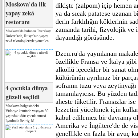
Moskova'da ilk
dikişte (zalpom) içip hemen a
yapay zekâ
ya da sıcak patatese uzanan b
restoranı
derin farklılığın köklerinin sa
zamanda tarihi, fizyolojik ve i
Moskova'da bulunan Tverskoy
dayandığı görüşünde.
Bulvarı'nda, Rusya'nın yapay
zekâ teknolojileriyle yönetilen
...
Dzen.ru'da yayınlanan makale
özellikle Fransa ve İtalya gib
alkollü içecekler bir sanat ol
kültürünün ayrılmaz bir parçası
sofranın tuzu veya zeytinyağı 
4 çocukla dünya
tamamlayıcısı. Bu yüzden tadı
güzeli seçildi
aheste tüketilir. Fransızlar is
Moskova bölgesindeki
lezzetini yüceltmek için kulla
Vidnoye kentinde yaşayan 39
yaşındaki dört çocuk annesi
kabul edilemez bir davranış o
Lyudmila Sekriy, M...
Amerika ve İngiltere'de de vis
genellikle en fazla bir avuç 