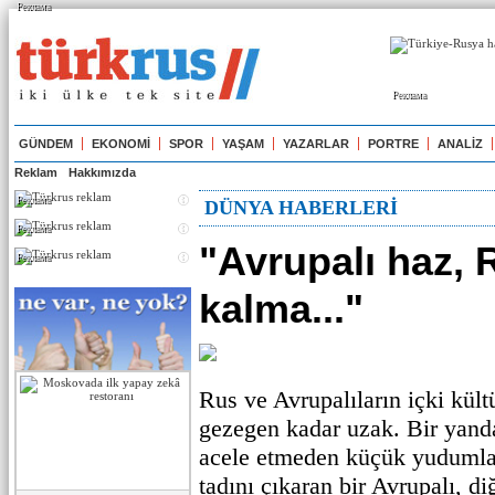
Реклама
Реклама
GÜNDEM
EKONOMİ
SPOR
YAŞAM
YAZARLAR
PORTRE
ANALİZ
Reklam
Hakkımızda
Реклама
DÜNYA HABERLERİ
Реклама
"Avrupalı haz, 
Реклама
kalma..."
Rus ve Avrupalıların içki kültür
gezegen kadar uzak. Bir yanda
acele etmeden küçük yudumlar
tadını çıkaran bir Avrupalı, d