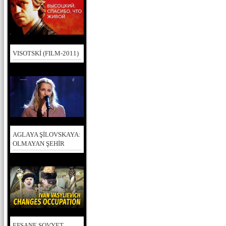
VISOTSKİ (FILM-2011)
AGLAYA ŞİLOVSKAYA:
OLMAYAN ŞEHİR
EFSANE SOVYET