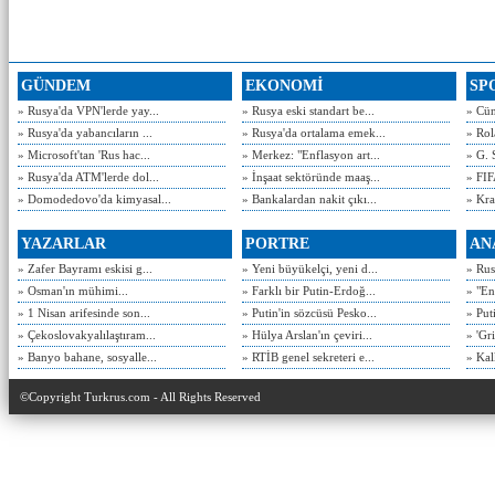
GÜNDEM
EKONOMİ
SP
» Rusya'da VPN'lerde yay...
» Rusya eski standart be...
» Cün
» Rusya'da yabancıların ...
» Rusya'da ortalama emek...
» Rol
» Microsoft'tan 'Rus hac...
» Merkez: "Enflasyon art...
» G. 
» Rusya'da ATM'lerde dol...
» İnşaat sektöründe maaş...
» FIF
» Domodedovo'da kimyasal...
» Bankalardan nakit çıkı...
» Kra
YAZARLAR
PORTRE
AN
» Zafer Bayramı eskisi g...
» Yeni büyükelçi, yeni d...
» Rusy
» Osman'ın mühimi...
» Farklı bir Putin-Erdoğ...
» "En
» 1 Nisan arifesinde son...
» Putin'in sözcüsü Pesko...
» Put
» Çekoslovakyalılaştıram...
» Hülya Arslan'ın çeviri...
» 'Gri
» Banyo bahane, sosyalle...
» RTİB genel sekreteri e...
» Kal
©Copyright Turkrus.com - All Rights Reserved