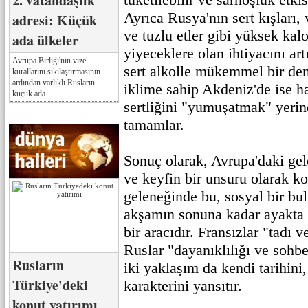
2. vatandaşlık
Ayrıca Rusya'nın sert kışları
adresi: Küçük
ve tuzlu etler gibi yüksek kalo
ada ülkeler
yiyeceklere olan ihtiyacını art
Avrupa Birliği'nin vize
sert alkolle mükemmel bir den
kurallarını sıkılaştırmasının
ardından varlıklı Rusların
iklime sahip Akdeniz'de ise ha
küçük ada ...
sertliğini "yumuşatmak" yerin
tamamlar.
Sonuç olarak, Avrupa'daki ge
ve keyfin bir unsuru olarak k
geleneğinde bu, sosyal bir b
akşamın sonuna kadar ayakta
bir aracıdır. Fransızlar "tadı 
Ruslar "dayanıklılığı ve sohbe
Rusların
iki yaklaşım da kendi tarihini,
Türkiye'deki
karakterini yansıtır.
konut yatırımı