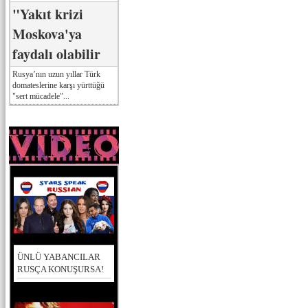
"Yakıt krizi
Moskova'ya
faydalı olabilir
Rusya’nın uzun yıllar Türk
domateslerine karşı yürttüğü
"sert mücadele"...
ÜNLÜ YABANCILAR
RUSÇA KONUŞURSA!