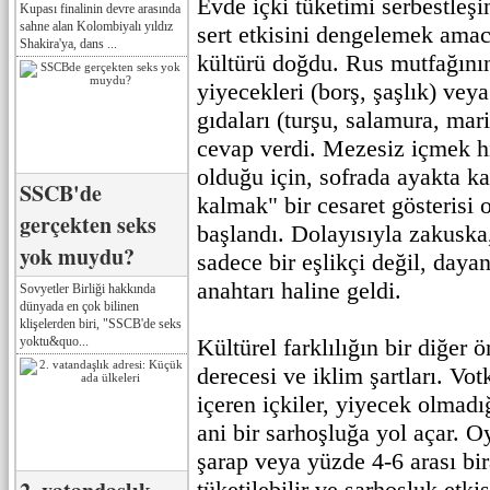
Evde içki tüketimi serbestleşi
Kupası finalinin devre arasında
sahne alan Kolombiyalı yıldız
sert etkisini dengelemek amac
Shakira'ya, dans ...
kültürü doğdu. Rus mutfağının
yiyecekleri (borş, şaşlık) veya
gıdaları (turşu, salamura, mar
cevap verdi. Mezesiz içmek h
olduğu için, sofrada ayakta k
SSCB'de
kalmak" bir cesaret gösterisi
gerçekten seks
başlandı. Dolayısıyla zakuska
yok muydu?
sadece bir eşlikçi değil, dayan
anahtarı haline geldi.
Sovyetler Birliği hakkında
dünyada en çok bilinen
klişelerden biri, "SSCB'de seks
yoktu&quo...
Kültürel farklılığın bir diğer 
derecesi ve iklim şartları. Vo
içeren içkiler, yiyecek olmadı
ani bir sarhoşluğa yol açar. 
şarap veya yüzde 4-6 arası bi
tüketilebilir ve sarhoşluk etki