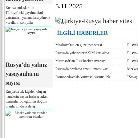
5.11.2025
Rus vatandaşlarının
Türkiye'deki gayrimenkul
yatırımları, yabancılara yönelik
kuralların son yılla...
Реклама
İLGİLİ HABERLER
Moskova'nın en güzel penceresi
Rusya'
Rusya'da yabancıların SIM kart alma
Rusya e
Microsoft'tan 'Rus hacker' uyarısı:
Rusya'd
Rusya'da yalnız
Rusya'da ortalama emekli maaşı kaç
Merkez
yaşayanların
Domodedovo'da kimyasal sızıntı: "Ne
"Savaş
sayısı
Rusya'da tek kişiden oluşan
hanelerin sayısı hızla artarken
uzmanlar bu eğilimin doğum
oranlarını daha da aş...