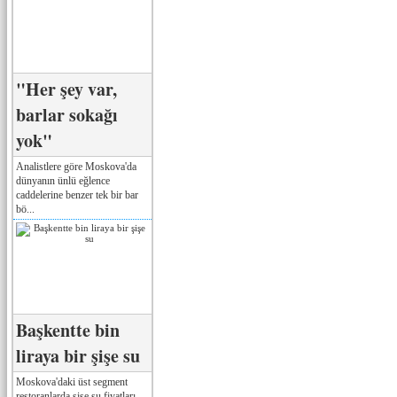
"Her şey var,
barlar sokağı
yok"
Analistlere göre Moskova'da
dünyanın ünlü eğlence
caddelerine benzer tek bir bar
bö...
Başkentte bin
liraya bir şişe su
Moskova'daki üst segment
restoranlarda şişe su fiyatları