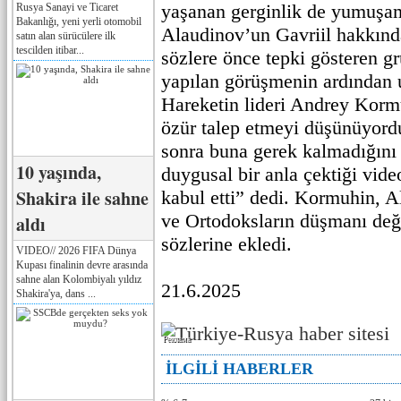
yaşanan gerginlik de yumuşam
Rusya Sanayi ve Ticaret
Bakanlığı, yeni yerli otomobil
Alaudinov’un Gavriil hakkında 
satın alan sürücülere ilk
tescilden itibar...
sözlere önce tepki gösteren g
yapılan görüşmenin ardından 
Hareketin lideri Andrey Korm
özür talep etmeyi düşünüyor
sonra buna gerek kalmadığını 
10 yaşında,
duygusal bir anla çektiği vide
Shakira ile sahne
kabul etti” dedi. Kormuhin, 
ve Ortodoksların düşmanı değ
aldı
sözlerine ekledi.
VIDEO// 2026 FIFA Dünya
Kupası finalinin devre arasında
sahne alan Kolombiyalı yıldız
21.6.2025
Shakira'ya, dans ...
Реклама
İLGİLİ HABERLER