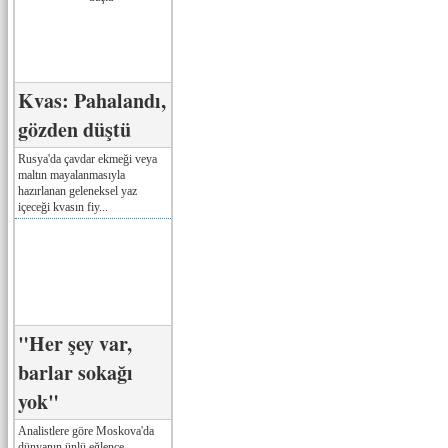
Kvas: Pahalandı,
gözden düştü
Rusya'da çavdar ekmeği veya
maltın mayalanmasıyla
hazırlanan geleneksel yaz
içeceği kvasın fiy...
"Her şey var,
barlar sokağı
yok"
Analistlere göre Moskova'da
dünyanın ünlü eğlence