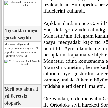
uzaklaştırın. Bu düpedüz pro
ifadelerini kullandı.
Açıklamalardan önce Gavriil’
Soçi’deki görevinden alındığ
4 çocukla dünya
Manastırı’nın Telegram kanalı
güzeli seçildi
sosyal medyadaki kışkırtıcı sö
Moskova bölgesindeki
belirtildi. Ayrıca kendisine bi
Vidnoye kentinde yaşayan 39
yaşındaki dört çocuk annesi
hesaplarını kapatma ve hiçbi
Lyudmila Sekriy, M...
Manastırı adına konuşmama tal
Manastır yönetimi, her ne kad
sıfatına saygı gösterilmesi ger
kamuoyundaki öfkenin büyüm
müdahale ettiklerini ima etti.
Yerli oto alana 1
yıl ücretsiz
Öte yandan, ordu mensubu Ge
otopark
ile Ortodoks sivil hareketi S