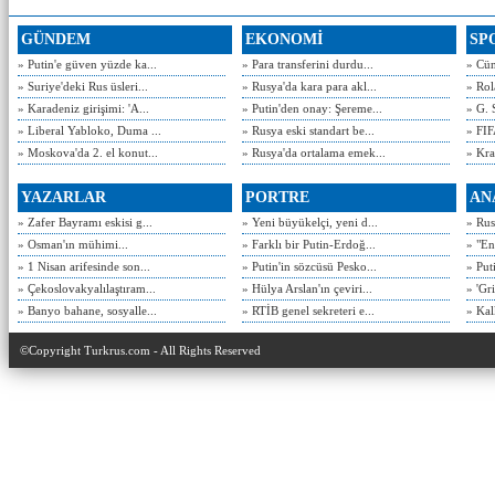
GÜNDEM
EKONOMİ
SP
» Putin'e güven yüzde ka...
» Para transferini durdu...
» Cün
» Suriye'deki Rus üsleri...
» Rusya'da kara para akl...
» Rol
» Karadeniz girişimi: 'A...
» Putin'den onay: Şereme...
» G. 
» Liberal Yabloko, Duma ...
» Rusya eski standart be...
» FIF
» Moskova'da 2. el konut...
» Rusya'da ortalama emek...
» Kra
YAZARLAR
PORTRE
AN
» Zafer Bayramı eskisi g...
» Yeni büyükelçi, yeni d...
» Rusy
» Osman'ın mühimi...
» Farklı bir Putin-Erdoğ...
» "En
» 1 Nisan arifesinde son...
» Putin'in sözcüsü Pesko...
» Put
» Çekoslovakyalılaştıram...
» Hülya Arslan'ın çeviri...
» 'Gri
» Banyo bahane, sosyalle...
» RTİB genel sekreteri e...
» Kal
©Copyright Turkrus.com - All Rights Reserved