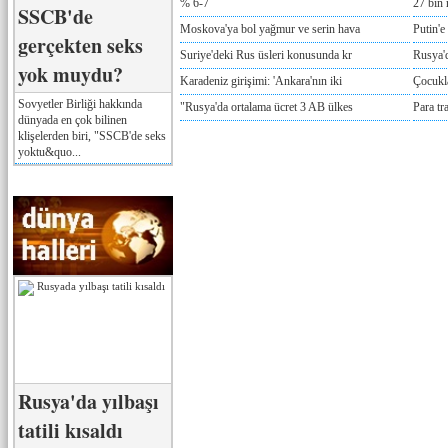
% 6-7
27 bin 
SSCB'de
Moskova'ya bol yağmur ve serin hava
Putin'e
gerçekten seks
Suriye'deki Rus üsleri konusunda kr
Rusya'd
yok muydu?
Karadeniz girişimi: 'Ankara'nın iki
Çocukla
Sovyetler Birliği hakkında
"Rusya'da ortalama ücret 3 AB ülkes
Para tr
dünyada en çok bilinen
klişelerden biri, "SSCB'de seks
yoktu&quo...
Rusya'da yılbaşı
tatili kısaldı