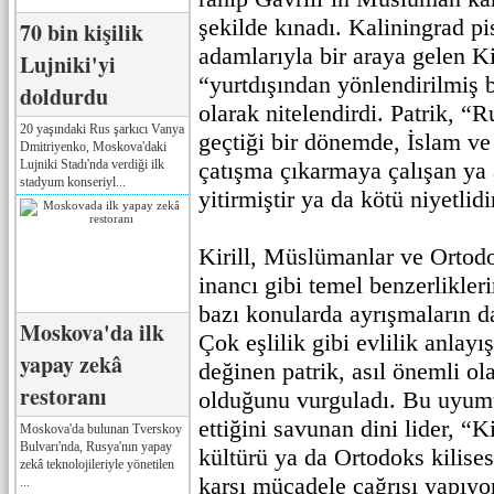
şekilde kınadı. Kaliningrad p
70 bin kişilik
adamlarıyla bir araya gelen Kir
Lujniki'yi
“yurtdışından yönlendirilmiş 
doldurdu
olarak nitelendirdi. Patrik, “
20 yaşındaki Rus şarkıcı Vanya
geçtiği bir dönemde, İslam ve
Dmitriyenko, Moskova'daki
Lujniki Stadı'nda verdiği ilk
çatışma çıkarmaya çalışan ya a
stadyum konseriyl...
yitirmiştir ya da kötü niyetlidi
Kirill, Müslümanlar ve Ortodo
inancı gibi temel benzerlikle
bazı konularda ayrışmaların da
Moskova'da ilk
Çok eşlilik gibi evlilik anlayı
yapay zekâ
değinen patrik, asıl önemli ol
restoranı
olduğunu vurguladı. Bu uyumu
ettiğini savunan dini lider, “
Moskova'da bulunan Tverskoy
Bulvarı'nda, Rusya'nın yapay
kültürü ya da Ortodoks kilise
zekâ teknolojileriyle yönetilen
karşı mücadele çağrısı yapıyor
...