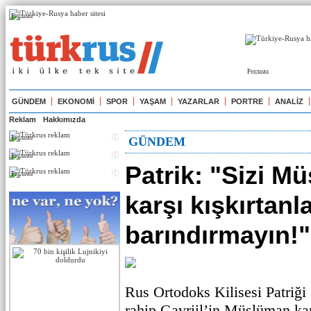
Реклама
Реклама
GÜNDEM
EKONOMİ
SPOR
YAŞAM
YAZARLAR
PORTRE
ANALİZ
Reklam
Hakkımızda
Реклама
GÜNDEM
Реклама
Patrik: "Sizi M
Реклама
karşı kışkırtanla
barındırmayın!"
Rus Ortodoks Kilisesi Patriği 
rahip Gavriil’in Müslüman karş