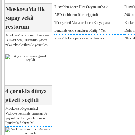
Moskova'da ilk
Rusya'dan öneri: Hint Okyanusu'na k
Rusya'd
ABD istihbaratı fikir değiştirdi: "
500 bin
yapay zekâ
Türk şirketi Madame Coco Rusya paza
Ruslar 
restoranı
Benzinde eski standarta dönüş: "Yen
Doların
Moskova'da bulunan Tverskoy
Rusya'da kara para aklama davaları
"Rus e
Bulvarı'nda, Rusya'nın yapay
zekâ teknolojileriyle yönetilen
...
4 çocukla dünya
güzeli seçildi
Moskova bölgesindeki
Vidnoye kentinde yaşayan 39
yaşındaki dört çocuk annesi
Lyudmila Sekriy, M...