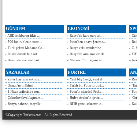
GÜNDEM
EKONOMİ
SP
» ABD istihbaratı fikir ...
» Rusya'da kara para akl...
» Cün
» 500 bin rublenin üzeri...
» Putin'den onay: Şereme...
» Rol
» Türk şirketi Madame Co...
» Rusya eski standart be...
» G. 
» Ruslar düşük faiz ort...
» Rusya'da ortalama emek...
» FIF
» Benzinde eski standart...
» Merkez: "Enflasyon art...
» Kra
YAZARLAR
PORTRE
AN
» Zafer Bayramı eskisi g...
» Yeni büyükelçi, yeni d...
» Rusy
» Osman'ın mühimi...
» Farklı bir Putin-Erdoğ...
» "En
» 1 Nisan arifesinde son...
» Putin'in sözcüsü Pesko...
» Put
» Çekoslovakyalılaştıram...
» Hülya Arslan'ın çeviri...
» 'Gri
» Banyo bahane, sosyalle...
» RTİB genel sekreteri e...
» Kal
©Copyright Turkrus.com - All Rights Reserved