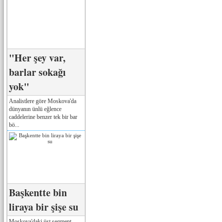
"Her şey var,
barlar sokağı
yok"
Analistlere göre Moskova'da
dünyanın ünlü eğlence
caddelerine benzer tek bir bar
bö...
Başkentte bin
liraya bir şişe su
Moskova'daki üst segment