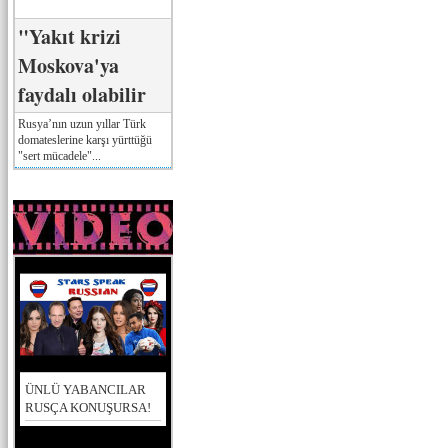
"Yakıt krizi
Moskova'ya
faydalı olabilir
Rusya’nın uzun yıllar Türk
domateslerine karşı yürttüğü
"sert mücadele"...
ÜNLÜ YABANCILAR
RUSÇA KONUŞURSA!