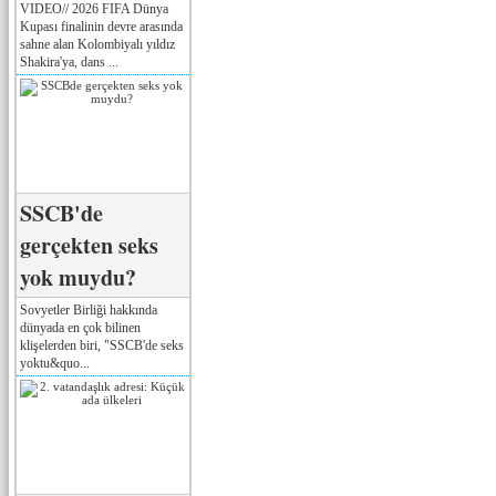
VIDEO// 2026 FIFA Dünya
Kupası finalinin devre arasında
sahne alan Kolombiyalı yıldız
Shakira'ya, dans ...
SSCB'de
gerçekten seks
yok muydu?
Sovyetler Birliği hakkında
dünyada en çok bilinen
klişelerden biri, "SSCB'de seks
yoktu&quo...