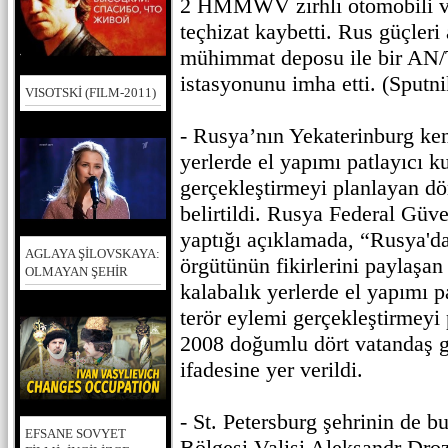
2 HMMWV zırhlı otomobili ve
teçhizat kaybetti. Rus güçleri
mühimmat deposu ile bir AN/
istasyonunu imha etti. (Sputni
VISOTSKİ (FILM-2011)
- Rusya’nın Yekaterinburg ken
yerlerde el yapımı patlayıcı k
gerçekleştirmeyi planlayan dör
belirtildi. Rusya Federal Güve
yaptığı açıklamada, “Rusya'da 
AGLAYA ŞİLOVSKAYA:
örgütünün fikirlerini paylaşan
OLMAYAN ŞEHİR
kalabalık yerlerde el yapımı p
terör eylemi gerçekleştirmeyi
2008 doğumlu dört vatandaş gö
ifadesine yer verildi.
- St. Petersburg şehrinin de 
EFSANE SOVYET
Bölgesi Valisi Aleksandr Dro