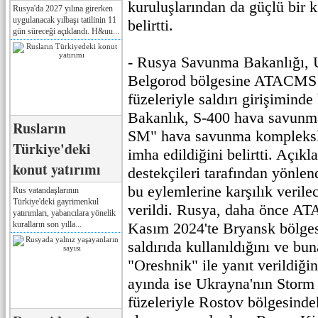
kuruluşlarından da güçlü bir 
Rusya'da 2027 yılına girerken
uygulanacak yılbaşı tatilinin 11
belirtti.
gün süreceği açıklandı. H&uu...
- Rusya Savunma Bakanlığı, U
Belgorod bölgesine ATACMS 
füzeleriyle saldırı girişimind
Bakanlık, S-400 hava savunma
Rusların
SM" hava savunma kompleksle
Türkiye'deki
imha edildiğini belirtti. Açıkl
konut yatırımı
destekçileri tarafından yönlen
bu eylemlerine karşılık verilec
Rus vatandaşlarının
Türkiye'deki gayrimenkul
verildi. Rusya, daha önce AT
yatırımları, yabancılara yönelik
kuralların son yılla...
Kasım 2024'te Bryansk bölges
saldırıda kullanıldığını ve bun
"Oreshnik" ile yanıt verildiği
ayında ise Ukrayna'nın Sto
füzeleriyle Rostov bölgesindek