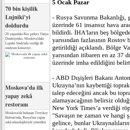
5 Ocak Pazar
70 bin kişilik
Lujniki'yi
- Rusya Savunma Bakanlığı, 
doldurdu
üzerinde 61 insansız hava ar
bildirdi. İHA'ların beş bölged
20 yaşındaki Rus şarkıcı Vanya
yarısından fazlasının Rostov b
Dmitriyenko, Moskova'daki
Lujniki Stadı'nda verdiği ilk
getirildiği açıklandı. Bölge Va
stadyum konseriyl...
yarısından itibaren en az 37 
üzerinde imha edildiğini belirt
- ABD Dışişleri Bakanı Anton
Ukrayna’nın kaybettiği toprak
Moskova'da ilk
talep edeceğini ancak bu topra
yapay zekâ
alamayacağının belirsiz olduğ
restoranı
New York Times’a verdiği röp
Moskova'da bulunan Tverskoy
"Savaşın ne zaman ve hangi şa
Bulvarı'nda, Rusya'nın yapay
gelince, bunlar Ukraynalıları
zekâ teknolojileriyle yönetilen
...