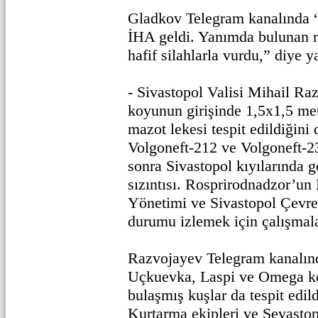
Gladkov Telegram kanalında “
İHA geldi. Yanımda bulunan m
hafif silahlarla vurdu,” diye y
- Sivastopol Valisi Mihail Ra
koyunun girişinde 1,5x1,5 me
mazot lekesi tespit edildiğini
Volgoneft-212 ve Volgoneft-2
sonra Sivastopol kıyılarında g
sızıntısı. Rosprirodnadzor’u
Yönetimi ve Sivastopol Çevre
durumu izlemek için çalışmala
Razvojayev Telegram kanalı
Uçkuevka, Laspi ve Omega k
bulaşmış kuşlar da tespit edild
Kurtarma ekipleri ve Sevasto