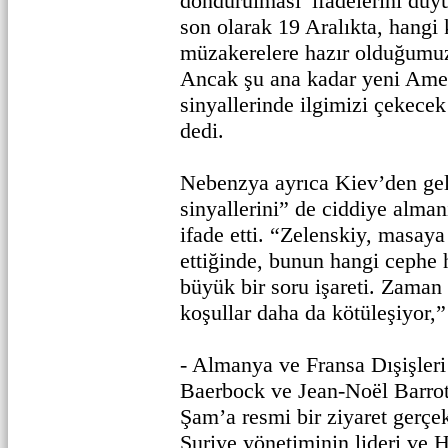
dondurulması’ ifadelerini duy
son olarak 19 Aralıkta, hangi 
müzakerelere hazır olduğumuz
Ancak şu ana kadar yeni Ame
sinyallerinde ilgimizi çekece
dedi.
Nebenzya ayrıca Kiev’den ge
sinyallerini” de ciddiye alm
ifade etti. “Zelenskiy, masay
ettiğinde, bunun hangi cephe 
büyük bir soru işareti. Zaman 
koşullar daha da kötüleşiyor,”
- Almanya ve Fransa Dışişler
Baerbock ve Jean-Noël Barrot
Şam’a resmi bir ziyaret gerçek
Suriye yönetiminin lideri ve 