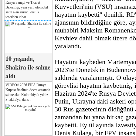
Rusya Sanayi ve Ticaret
Kuvvetleri'nin (VSU) insansız 
Bakanlığı, yeni yerli otomobil
satın alan sürücülere ilk
hayatını kaybetti" denildi. R
tescilden itibar...
ajansının bildirdiğine göre, ay
muhabiri Maksim Romanenko 
Kevhiev dahil olmak üzere dö
yaralandı.
10 yaşında,
Hayatını kaybeden Martemya
Shakira ile sahne
2023'te Donetsk'in Budennovs
aldı
saldırıda yaralanmıştı. O olay
görevlisi hayatını kaybetmiş, i
VIDEO// 2026 FIFA Dünya
Kupası finalinin devre arasında
Haziran 2024'te Rusya Devlet
sahne alan Kolombiyalı yıldız
Shakira'ya, dans ...
Putin, Ukrayna'daki askeri op
30 Rus gazetecinin öldüğünü 
zamandan bu yana birkaç gaze
kaybetti. Eylül ayında İzvest
Denis Kulaga, bir FPV insans