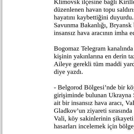
Klimovsk ilçesine bağlı Kiril
düzenlenen havan topu saldırıs
hayatını kaybettiğini duyurd
Savunma Bakanlığı, Bryansk b
insansız hava aracının imha ed
Bogomaz Telegram kanalında
kişinin yakınlarına en derin ta
Aileye gerekli tüm maddi yard
diye yazdı.
- Belgorod Bölgesi’nde bir köy
girişiminde bulunan Ukrayna S
ait bir insansız hava aracı, V
Gladkov’un ziyareti sırasında
Vali, köy sakinlerinin şikayet
hasarları incelemek için bölge