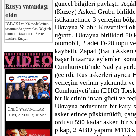
güncel bilgileri paylaştı. Açı
Rusya vatandaşı
(Kuzey) Askeri Grubu birlikle
oldu
istikametinde 3 yerleşim böl
BMW X5 ve X6 modellerinin
Ukrayna Silahlı Kuvvetleri o
tasarımında görev alan Belçikalı
uğrattı. Ukrayna birlikleri 50 
otomobil tasarımcısı Pierre
Leclerc, Rusy...
otomobil, 2 adet D-20 topu v
kaybetti. Zapad (Batı) Askeri 
başarılı taarruz eylemleri s
Cumhuriyeti’nde Nadiya yerle
geçirdi. Rus askerleri ayrıca
yerleşim yerinin yakınında v
Cumhuriyeti’nin (DHC) Torsk
birliklerinin insan gücü ve teç
Ukrayna ordusunun bir karşı s
ÜNLÜ YABANCILAR
askerlerince püskürtüldü, çat
RUSÇA KONUŞURSA!
ordusu 590 kadar asker, bir zır
pikap, 2 ABD yapımı M113 zırh