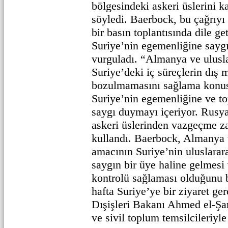
bölgesindeki askeri üslerini k
söyledi. Baerbock, bu çağrıyı
bir basın toplantısında dile ge
Suriye’nin egemenliğine sayg
vurguladı. “Almanya ve uluslar
Suriye’deki iç süreçlerin dış 
bozulmamasını sağlama konus
Suriye’nin egemenliğine ve t
saygı duymayı içeriyor. Rusya
askeri üslerinden vazgeçme za
kullandı. Baerbock, Almanya v
amacının Suriye’nin uluslarar
saygın bir üye haline gelmesi
kontrolü sağlaması olduğunu b
hafta Suriye’ye bir ziyaret ge
Dışişleri Bakanı Ahmed el-Şar
ve sivil toplum temsilcileriyl