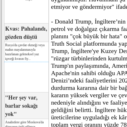
etmiyor ve göndermiyor" ifade
- Donald Trump, İngiltere’ni
Kvas: Pahalandı,
petrol ve doğalgaz çıkarma fa
gözden düştü
planını "çok büyük bir hata" o
Truth Social platformunda yap
Rusya'da çavdar ekmeği veya
Trump, İngiltere'ye Kuzey De
maltın mayalanmasıyla
hazırlanan geleneksel yaz
"rüzgar türbinlerinden kurtul
içeceği kvasın fiy...
Trump'ın paylaşımında, Amerik
Apache'nin sahibi olduğu AP
Denizi’ndeki faaliyetlerini 20
durdurma kararına dair bir bağ
kararın yüksek vergiler ve çe
"Her şey var,
nedeniyle alındığını ve faaliye
barlar sokağı
geldiğini belirtti. İngiltere h
yok"
üreticilerine uyguladığı ek kâr
Analistlere göre Moskova'da
toplam vergi oranını yüzde 78'
dünyanın ünlü eğlence