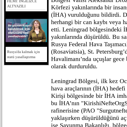
FİLMİ: İNGİLİZCE
Körfezi yakınlarında bir insan
ALTYAZILI
(İHA) vurulduğunu bildirdi. 
herhangi bir can kaybı veya h
etti. Leningrad bölgesindeki
yakınlarında düşürüldü. Bu sa
Rusya Federal Hava Taşımacıl
(Rosaviatsia), St. Petersburg
Rusya'da kalmak için
statü yasallaştırma
Havalimanı’nda uçuşlar gece 
olarak durduruldu.
Leningrad Bölgesi, ilk kez Oc
hava araçlarının (İHA) hedefi
Kirişi bölgesinde bir İHA imha
bu İHA’nın "KirishiNefteOrgS
rafinerisine (PAO "Surgutnef
yaklaşırken düşürüldüğünü aç
ise Savunma Bakanlığı, bölge