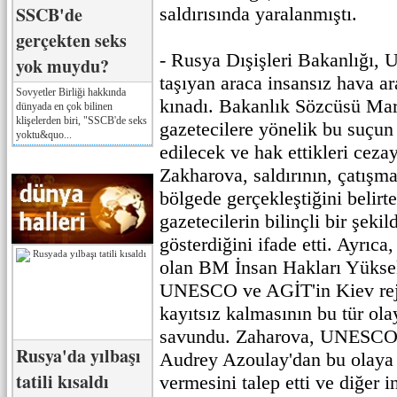
SSCB'de
saldırısında yaralanmıştı.
gerçekten seks
- Rusya Dışişleri Bakanlığı, U
yok muydu?
taşıyan araca insansız hava ar
Sovyetler Birliği hakkında
kınadı. Bakanlık Sözcüsü Ma
dünyada en çok bilinen
klişelerden biri, "SSCB'de seks
gazetecilere yönelik bu suçun
yoktu&quo...
edilecek ve hak ettikleri ceza
Zakharova, saldırının, çatışma
bölgede gerçekleştiğini belirt
gazetecilerin bilinçli bir şekil
gösterdiğini ifade etti. Ayrıca,
olan BM İnsan Hakları Yükse
UNESCO ve AGİT'in Kiev reji
kayıtsız kalmasının bu tür olay
savundu. Zaharova, UNESCO 
Rusya'da yılbaşı
Audrey Azoulay'dan bu olaya 
tatili kısaldı
vermesini talep etti ve diğer i