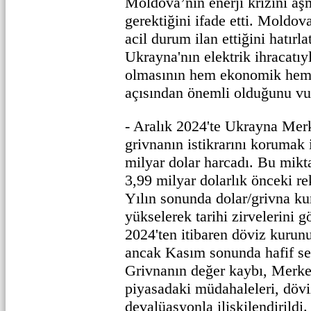
Moldova’nın enerji krizini aş
gerektiğini ifade etti. Moldova
acil durum ilan ettiğini hatırl
Ukrayna'nın elektrik ihracatı
olmasının hem ekonomik hem 
açısından önemli olduğunu vu
- Aralık 2024'te Ukrayna Me
grivnanın istikrarını korumak 
milyar dolar harcadı. Bu mikt
3,99 milyar dolarlık önceki re
Yılın sonunda dolar/grivna ku
yükselerek tarihi zirvelerin
2024'ten itibaren döviz kurunu
ancak Kasım sonunda hafif ser
Grivnanın değer kaybı, Merke
piyasadaki müdahaleleri, dövi
devalüasyonla ilişkilendirildi.