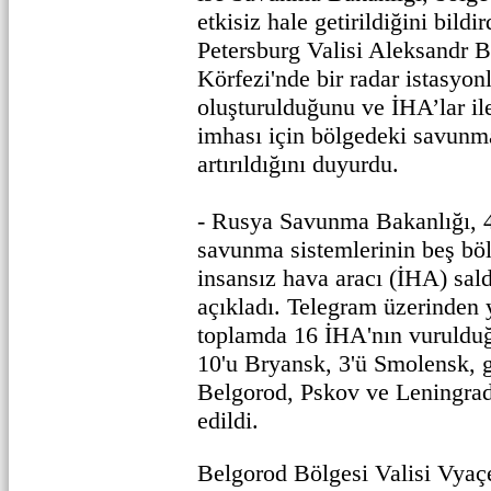
etkisiz hale getirildiğini bildi
Petersburg Valisi Aleksandr B
Körfezi'nde bir radar istasyonl
oluşturulduğunu ve İHA’lar ile
imhası için bölgedeki savunm
artırıldığını duyurdu.
- Rusya Savunma Bakanlığı, 
savunma sistemlerinin beş bö
insansız hava aracı (İHA) sald
açıkladı. Telegram üzerinden 
toplamda 16 İHA'nın vurulduğu
10'u Bryansk, 3'ü Smolensk, ge
Belgorod, Pskov ve Leningrad
edildi.
Belgorod Bölgesi Valisi Vyaçe