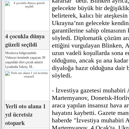
kararlar" dedi. Blinken ayrıca
gelecekte büyük bir değişikli
belirterek, kalıcı bir ateşkesi
Ukrayna’nın gelecekte kendi
garantilerine sahip olmasının 
4 çocukla dünya
söyledi. Diplomatik çözüm ar
güzeli seçildi
ettiğini vurgulayan Blinken, 
uzun vadeli koşullarda sona 
Moskova bölgesindeki
Vidnoye kentinde yaşayan 39
olduğunu, ancak şu ana kadar
yaşındaki dört çocuk annesi
diyaloğa hazır olduğuna dair b
Lyudmila Sekriy, M...
söyledi.
- İzvestiya gazetesi muhabiri
Martemyanov, Donetsk-Horliv
araca yapılan insansız hava ar
Yerli oto alana 1
hayatını kaybetti. Gazete man
yıl ücretsiz
haberde "İzvestiya muhabiri 
otopark
Martemyanov, 4 Ocak'ta Ukra