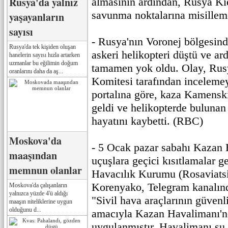
Rusya'da yalnız
almasının ardından, Rusya Ki
savunma noktalarına misillem
yaşayanların
sayısı
- Rusya'nın Voronej bölgesind
Rusya'da tek kişiden oluşan
askeri helikopteri düştü ve a
hanelerin sayısı hızla artarken
uzmanlar bu eğilimin doğum
tamamen yok oldu. Olay, Rus
oranlarını daha da aş...
Komitesi tarafından incelemey
portalına göre, kaza Kamens
geldi ve helikopterde bulunan 
hayatını kaybetti. (RBC)
Moskova'da
- 5 Ocak pazar sabahı Kazan 
maaşından
uçuşlara geçici kısıtlamalar ge
memnun olanlar
Havacılık Kurumu (Rosaviatsi
Korenyako, Telegram kanalınd
Moskova'da çalışanların
yalnızca yüzde 4'ü aldığı
"Sivil hava araçlarının güven
maaşın niteliklerine uygun
olduğunu d...
amacıyla Kazan Havalimanı'nd
uygulanmıştır. Havalimanı şu 