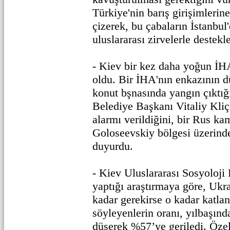
Türkiye'nin barış girişimlerin
çizerek, bu çabaların İstanbu
uluslararası zirvelerle destekle
- Kiev bir kez daha yoğun İHA
oldu. Bir İHA'nın enkazının 
konut bşnasında yangın çıktığı
Belediye Başkanı Vitaliy Kliçk
alarmı verildiğini, bir Rus k
Goloseevskiy bölgesi üzerind
duyurdu.
- Kiev Uluslararası Sosyoloji
yaptığı araştırmaya göre, Ukr
kadar gerekirse o kadar katl
söyleyenlerin oranı, yılbaşın
düşerek %57’ye geriledi. Öze