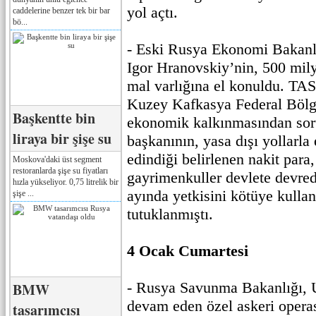
yol açtı.
caddelerine benzer tek bir bar
bö...
- Eski Rusya Ekonomi Bakanlı
Igor Hranovskiy’nin, 500 mil
mal varlığına el konuldu. TAS
Kuzey Kafkasya Federal Bölge
Başkentte bin
ekonomik kalkınmasından sor
liraya bir şişe su
başkanının, yasa dışı yollarla 
edindiği belirlenen nakit para,
Moskova'daki üst segment
restoranlarda şişe su fiyatları
gayrimenkuller devlete devred
hızla yükseliyor. 0,75 litrelik bir
ayında yetkisini kötüye kull
şişe ...
tutuklanmıştı.
4 Ocak Cumartesi
- Rusya Savunma Bakanlığı, 
BMW
devam eden özel askeri operas
tasarımcısı