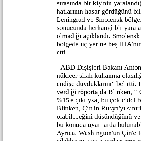
sırasında bir kişinin yaralandı
hatlarının hasar gördüğünü bil
Leningrad ve Smolensk bölgele
sonucunda herhangi bir yaral
olmadığı açıklandı. Smolensk 
bölgede üç yerine beş İHA'nın
etti.
- ABD Dışişleri Bakanı Anton
nükleer silah kullanma olasıl
endişe duyduklarını" belirtti.
verdiği röportajda Blinken, "
%15'e çıktıysa, bu çok ciddi 
Blinken, Çin'in Rusya'yı sını
olabileceğini düşündüğünü ve
bu konuda uyarılarda bulunabil
Ayrıca, Washington'un Çin'e 
silahlarını uzaya yerleştirme 