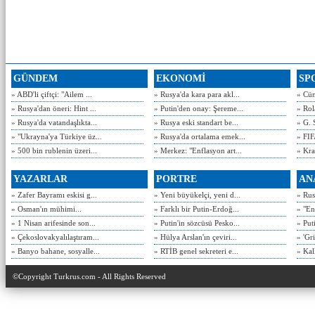
GÜNDEM
EKONOMİ
SP
» ABD'li çiftçi: "Ailem ...
» Rusya'da kara para akl...
» Cün
» Rusya'dan öneri: Hint ...
» Putin'den onay: Şereme...
» Rol
» Rusya'da vatandaşlıkta...
» Rusya eski standart be...
» G. 
» "Ukrayna'ya Türkiye üz...
» Rusya'da ortalama emek...
» FIF
» 500 bin rublenin üzeri...
» Merkez: "Enflasyon art...
» Kra
YAZARLAR
PORTRE
AN
» Zafer Bayramı eskisi g...
» Yeni büyükelçi, yeni d...
» Rusy
» Osman'ın mühimi...
» Farklı bir Putin-Erdoğ...
» "En
» 1 Nisan arifesinde son...
» Putin'in sözcüsü Pesko...
» Put
» Çekoslovakyalılaştıram...
» Hülya Arslan'ın çeviri...
» 'Gri
» Banyo bahane, sosyalle...
» RTİB genel sekreteri e...
» Kal
©Copyright Turkrus.com - All Rights Reserved