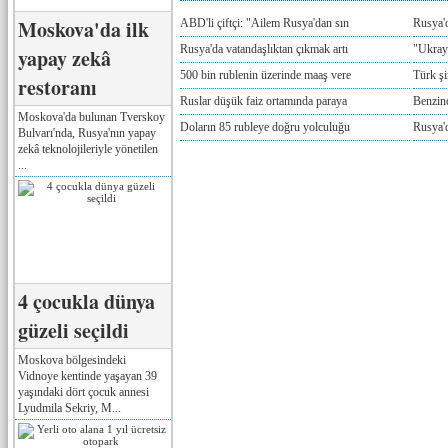
Moskova'da ilk
ABD'li çiftçi: "Ailem Rusya'dan sın
Rusya'
Rusya'da vatandaşlıktan çıkmak artı
"Ukray
yapay zekâ
500 bin rublenin üzerinde maaş vere
Türk ş
restoranı
Ruslar düşük faiz ortamında paraya
Benzind
Moskova'da bulunan Tverskoy
Doların 85 rubleye doğru yolculuğu
Rusya'd
Bulvarı'nda, Rusya'nın yapay
zekâ teknolojileriyle yönetilen
...
4 çocukla dünya
güzeli seçildi
Moskova bölgesindeki
Vidnoye kentinde yaşayan 39
yaşındaki dört çocuk annesi
Lyudmila Sekriy, M...