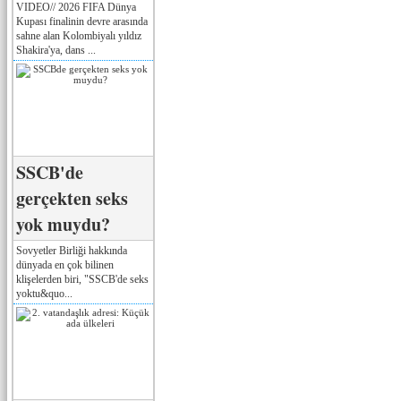
VIDEO// 2026 FIFA Dünya
Kupası finalinin devre arasında
sahne alan Kolombiyalı yıldız
Shakira'ya, dans ...
SSCB'de
gerçekten seks
yok muydu?
Sovyetler Birliği hakkında
dünyada en çok bilinen
klişelerden biri, "SSCB'de seks
yoktu&quo...