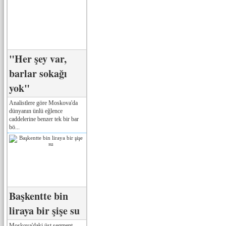
"Her şey var,
barlar sokağı
yok"
Analistlere göre Moskova'da
dünyanın ünlü eğlence
caddelerine benzer tek bir bar
bö...
Başkentte bin
liraya bir şişe su
Moskova'daki üst segment