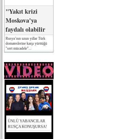
"Yakıt krizi
Moskova'ya
faydalı olabilir
Rusya’nın uzun yıllar Türk
domateslerine karşı yürttüğü
"sert mücadele"...
ÜNLÜ YABANCILAR
RUSÇA KONUŞURSA!