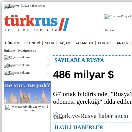
Реклама
Реклама
GÜNDEM
EKONOMİ
SPOR
YAŞAM
YAZARLAR
PORTRE
ANALİZ
Reklam
Hakkımızda
Реклама
SAYILARLA RUSYA
Реклама
486 milyar $
Реклама
G7 ortak bildirisinde, "Rusya
ödemesi gerektiği" idda edile
Реклама
İLGİLİ HABERLER