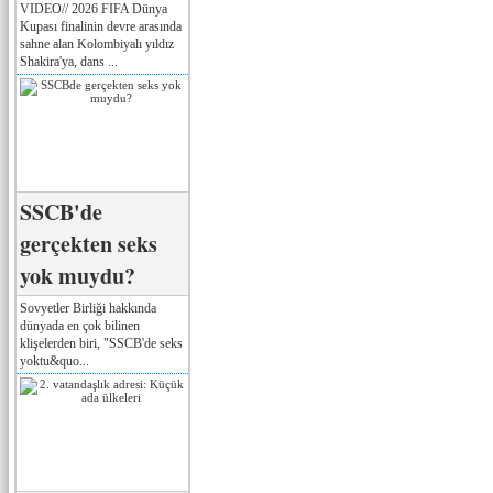
VIDEO// 2026 FIFA Dünya
Kupası finalinin devre arasında
sahne alan Kolombiyalı yıldız
Shakira'ya, dans ...
SSCB'de
gerçekten seks
yok muydu?
Sovyetler Birliği hakkında
dünyada en çok bilinen
klişelerden biri, "SSCB'de seks
yoktu&quo...