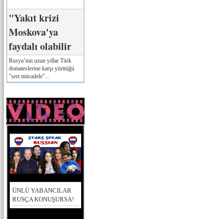
"Yakıt krizi
Moskova'ya
faydalı olabilir
Rusya’nın uzun yıllar Türk
domateslerine karşı yürttüğü
"sert mücadele"...
ÜNLÜ YABANCILAR
RUSÇA KONUŞURSA!