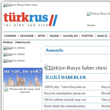
Реклама
Реклама
GÜNDEM
EKONOMİ
SPOR
YAŞAM
YAZARLAR
PORTRE
ANALİZ
Reklam
Hakkımızda
Реклама
Anasayfa
Реклама
Реклама
Реклама
İLGİLİ HABERLER
ABD'li çiftçi: "Ailem Rusya'dan sın
Rusya'
Rusya'da vatandaşlıktan çıkmak artı
Bloomb
500 bin rublenin üzerinde maaş vere
Türk ş
Ruslar düşük faiz ortamında paraya
Benzind