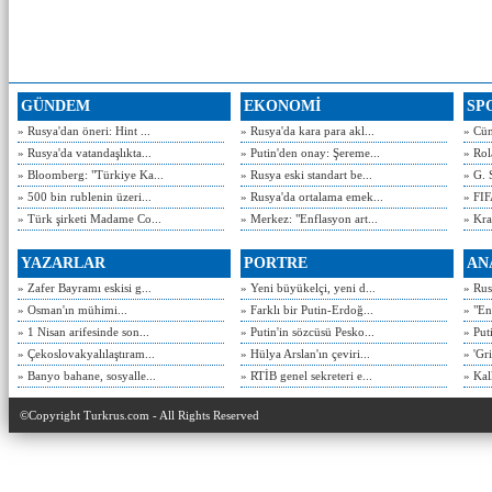
GÜNDEM
EKONOMİ
SP
» Rusya'dan öneri: Hint ...
» Rusya'da kara para akl...
» Cün
» Rusya'da vatandaşlıkta...
» Putin'den onay: Şereme...
» Rol
» Bloomberg: "Türkiye Ka...
» Rusya eski standart be...
» G. 
» 500 bin rublenin üzeri...
» Rusya'da ortalama emek...
» FIF
» Türk şirketi Madame Co...
» Merkez: "Enflasyon art...
» Kra
YAZARLAR
PORTRE
AN
» Zafer Bayramı eskisi g...
» Yeni büyükelçi, yeni d...
» Rusy
» Osman'ın mühimi...
» Farklı bir Putin-Erdoğ...
» "En
» 1 Nisan arifesinde son...
» Putin'in sözcüsü Pesko...
» Put
» Çekoslovakyalılaştıram...
» Hülya Arslan'ın çeviri...
» 'Gri
» Banyo bahane, sosyalle...
» RTİB genel sekreteri e...
» Kal
©Copyright Turkrus.com - All Rights Reserved