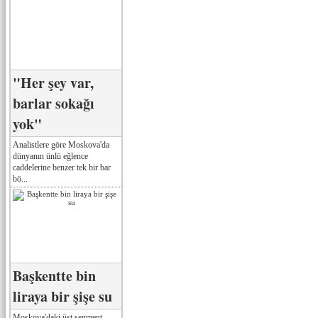
"Her şey var,
barlar sokağı
yok"
Analistlere göre Moskova'da
dünyanın ünlü eğlence
caddelerine benzer tek bir bar
bö...
Başkentte bin
liraya bir şişe su
Moskova'daki üst segment