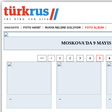
ANASAYFA
FOTO HAYAT
RUSYA NELERE GÜLÜYOR
FOTO ALBÜM
MOSKOVA'DA 9 MAYI
<<
<
1
2
3
4
5
6
-
-
-
-
-
...
...
...