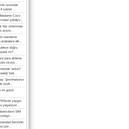
enin üzerinde
 sektör ...
ti Madame Coco
ından çekiliyo...
k faiz ortamında
 arıyor...
ki standarta
 arabalara dik...
rubleye doğru
şladı mı? ...
ra para aklama
ılın zirves...
isinde 'askerî
alığı' beli...
nay: Şeremetyevo
le özell...
 en güzel
N'lerde yaygın
u yaşanıyor...
bancıların SIM
orlaştı...
standart benzinin
i izin ...