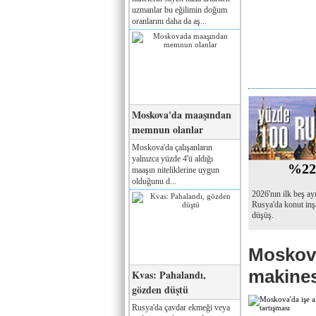
uzmanlar bu eğilimin doğum
oranlarını daha da aş...
Moskova'da maaşından
memnun olanlar
Moskova'da çalışanların
yalnızca yüzde 4'ü aldığı
%2
maaşın niteliklerine uygun
olduğunu d...
2026'nın ilk beş ay
Rusya'da konut inş
düşüş.
Moskova
makines
Kvas: Pahalandı,
gözden düştü
Rusya'da çavdar ekmeği veya