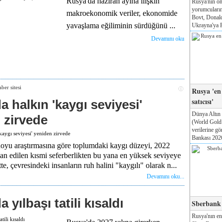
Rusya'da haziran ayına ilişkin
Rusya'nın ön
yorumcuları
makroekonomik veriler, ekonomide
Bovt, Donal
yavaşlama eğiliminin sürdüğünü ...
Ukrayna'ya Pa
Devamını oku
Rusya 'en
satıcısı'
 halkın 'kaygı seviyesi'
Dünya Altın
 zirvede
(World Gol
verilerine g
Bankası 2026
yu araştırmasına göre toplumdaki kaygı düzeyi, 2022
lan edilen kısmi seferberlikten bu yana en yüksek seviyeye
te, çevresindeki insanların ruh halini "kaygılı" olarak n...
Devamını oku...
 yılbaşı tatili kısaldı
Sberbank T
Rusya'nın e