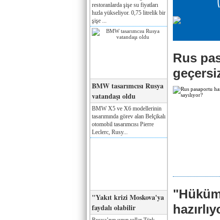
restoranlarda şişe su fiyatları
hızla yükseliyor. 0,75 litrelik bir
şişe ...
Rus pas
geçersiz
BMW tasarımcısı Rusya
vatandaşı oldu
BMW X5 ve X6 modellerinin
tasarımında görev alan Belçikalı
otomobil tasarımcısı Pierre
Leclerc, Rusy...
"Hüküme
"Yakıt krizi Moskova'ya
hazırlı
faydalı olabilir
Rusya’nın uzun yıllar Türk