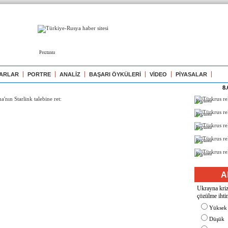
Реклама
ARLAR
PORTRE
ANALİZ
BAŞARI ÖYKÜLERİ
VİDEO
PİYASALAR
8.
Реклама
Реклама
Реклама
Реклама
Реклама
A
Ukrayna kriz
çözülme ihtim
Yüksek
Düşük