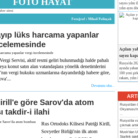
FOTO HAYAT
sayısı yılın i
yılın aynı dö
Fotoğraf : Mihail Palinçak
yıp lüks harcama yapanlar
ncelemesinde
Açılan yab
sayısı ka
ergi Servisi, aktif resmi geliri bulunmadığı halde pahalı
Rusya'da 202
eya konut satın alan vatandaşlara yönelik denetimlerini
ayında yaban
C'nın vergi hukuku uzmanlarına dayandırdığı habere göre,
100 yeni şir
rakam, yılın i
va'...
Devamını oku...
ART
irill'e göre Sarov'da atom
Rusya'dan ö
Okyanusu'n
takdir-i ilahi
...
Rusya'da va
Rus Ortodoks Kilisesi Patriği Kirill,
çıkmak artı
Sovyetler Birliği'nin ilk atom
Musk'dan U
Starlink taleb