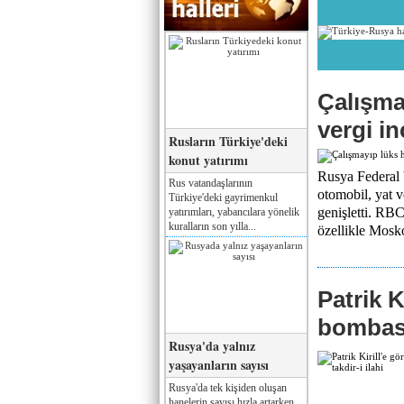
Çalışma
vergi i
Rusların Türkiye'deki
konut yatırımı
Rusya Federal V
Rus vatandaşlarının
otomobil, yat v
Türkiye'deki gayrimenkul
genişletti. RB
yatırımları, yabancılara yönelik
kuralların son yılla...
özellikle Mosko
Patrik K
bombası 
Rusya'da yalnız
yaşayanların sayısı
Rusya'da tek kişiden oluşan
hanelerin sayısı hızla artarken