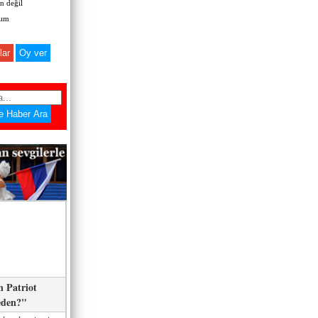
 değil
zım
lar
 Patriot
eden?"