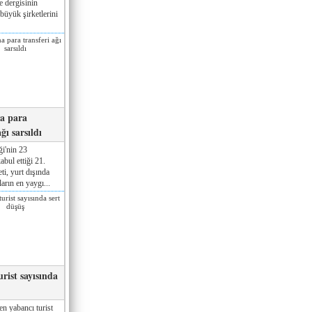
e dergisinin
büyük şirketlerini
na para
ğı sarsıldı
ği'nin 23
bul ettiği 21.
ti, yurt dışında
arın en yaygı...
rist sayısında
en yabancı turist