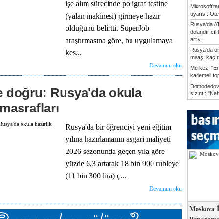
işe alım sürecinde poligraf testine
Microsoft'ta
uyarısı: Otel
(yalan makinesi) girmeye hazır
Rusya'da AT
olduğunu belirtti. SuperJob
dolandırıcıl
artıy...
araştırmasına göre, bu uygulamaya
Rusya'da or
kes...
maaşı kaç ru
Devamını oku
Merkez: "En
kademeli top
Domodedovo
'e doğru: Rusya'da okula
sızıntı: "Ne
 masrafları
Rusya'da bir öğrenciyi yeni eğitim
yılına hazırlamanın asgari maliyeti
2026 sezonunda geçen yıla göre
yüzde 6,3 artarak 18 bin 900 rubleye
(11 bin 300 lira) ç...
Devamını oku
Moskova İ
Panorama 