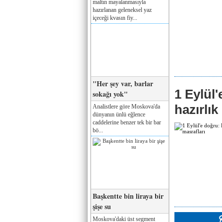
maltın mayalanmasıyla
hazırlanan geleneksel yaz
içeceği kvasın fiy...
"Her şey var, barlar
1 Eylül
sokağı yok"
hazırlık
Analistlere göre Moskova'da
dünyanın ünlü eğlence
caddelerine benzer tek bir bar
bö...
Başkentte bin liraya bir
şişe su
Moskova'daki üst segment