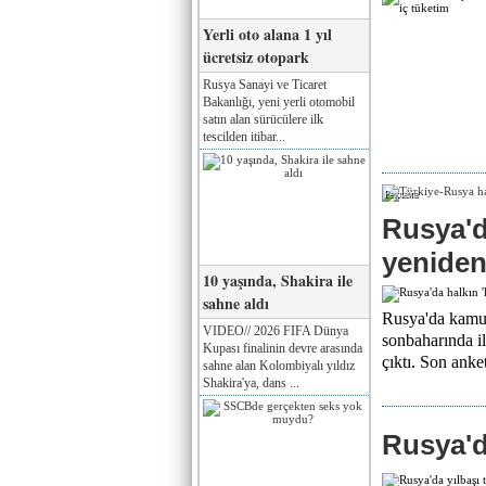
Yerli oto alana 1 yıl
ücretsiz otopark
Rusya Sanayi ve Ticaret
Bakanlığı, yeni yerli otomobil
satın alan sürücülere ilk
tescilden itibar...
Реклама
Rusya'da
yeniden
10 yaşında, Shakira ile
sahne aldı
Rusya'da kamuo
VIDEO// 2026 FIFA Dünya
sonbaharında i
Kupası finalinin devre arasında
çıktı. Son anket
sahne alan Kolombiyalı yıldız
Shakira'ya, dans ...
Rusya'da