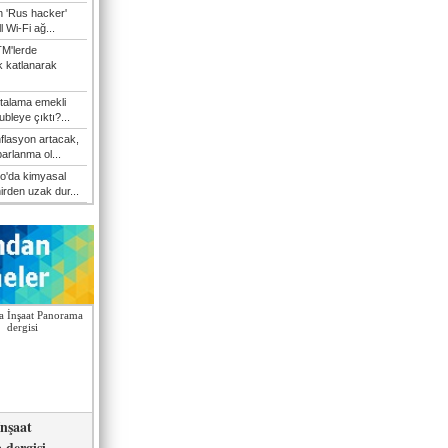
n 'Rus hacker'
l Wi-Fi ağ...
M'lerde
ık katlanarak
talama emekli
bleye çıktı?...
flasyon artacak,
arlanma ol...
'da kimyasal
hirden uzak dur...
nşaat
dergisi