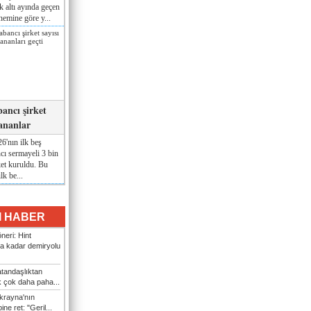
lk altı ayında geçen
nemine göre y...
ancı şirket
pananlar
6'nın ilk beş
cı sermayeli 3 bin
ket kuruldu. Bu
lk be...
I HABER
neri: Hint
a kadar demiryolu
tandaşlıktan
k çok daha paha...
krayna'nın
ine ret: "Geril...