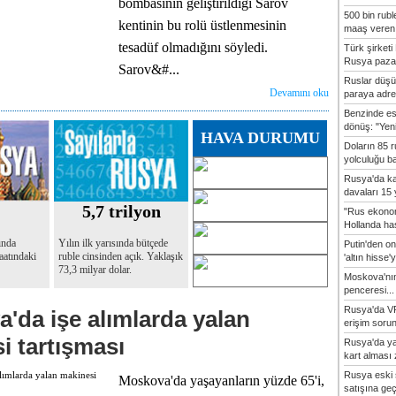
bombasının geliştirildiği Sarov
500 bin rubl
kentinin bu rolü üstlenmesinin
maaş veren 8
tesadüf olmadığını söyledi.
Türk şirke
Rusya pazar
Sarov&#...
Ruslar düşü
Devamını oku
paraya adres
Benzinde es
dönüş: "Yeni
HAVA DURUMU
Doların 85 
yolculuğu ba
Rusya'da ka
davaları 15 y
2
5,7 trilyon
"Rus ekonom
Hollanda hast
ında
Yılın ilk yarısında bütçede
Putin'den o
aatındaki
ruble cinsinden açık. Yaklaşık
'altın hisse'y
73,3 milyar dolar.
Moskova'nın
penceresi...
Rusya'da VP
'da işe alımlarda yalan
erişim sorun
i tartışması
Rusya'da ya
kart alması z
Rusya eski 
Moskova'da yaşayanların yüzde 65'i,
satışına geçic