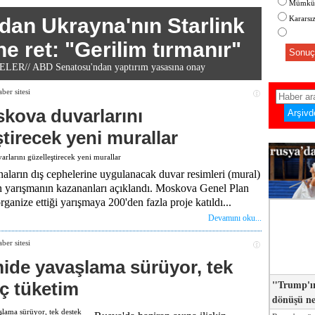
Mümkün
dan Ukrayna'nın Starlink
Kararsı
ne ret: "Gerilim tırmanır"
Sonuç
ER// ABD Senatosu'ndan yaptırım yasasına onay
skova duvarlarını
ştirecek yeni murallar
aların dış cephelerine uygulanacak duvar resimleri (mural)
n yarışmanın kazananları açıklandı. Moskova Genel Plan
rganize ettiği yarışmaya 200'den fazla proje katıldı...
Devamını oku...
de yavaşlama sürüyor, tek
"Trump'ın
iç tüketim
dönüşü n