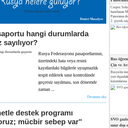
Corpex Solut
hazırlanan M
Panorama der
Dmitri Muzalyev
2. çeyrek say
aportu hangi durumlarda
 sayılıyor?
Rusya Federasyonu pasaportlarının,
Rus öğrenc
üzerindeki hata veya resmi
Çin ve Av
kayıtlardaki bilgilerle uyuşmazlık
Rusya'da üni
tespit edilerek sınır kontrolünde
yurt dışında
kurumlarına il
geçersiz sayılması, son dönemde
zaman ...
Devamını oku
tle destek programı
SVO gazisi
yoruz; mücbir sebep var"
sınır dışı 