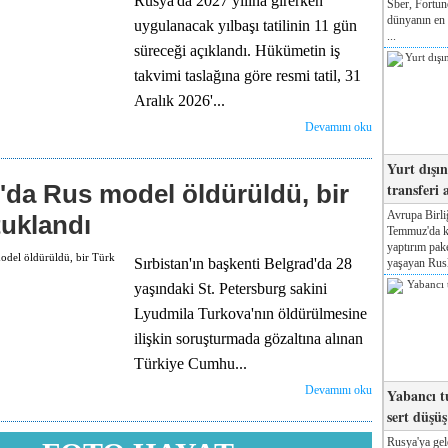
Rusya'da 2027 yılına girerken
Sber, Fortun
dünyanın en 
uygulanacak yılbaşı tatilinin 11 gün
...
süreceği açıklandı. Hükümetin iş
takvimi taslağına göre resmi tatil, 31
Aralık 2026'...
Devamını oku
Yurt dışı
transferi a
'da Rus model öldürüldü, bir
Avrupa Birli
tuklandı
Temmuz'da ka
yaptırım pake
Sırbistan'ın başkenti Belgrad'da 28
yaşayan Rusl
yaşındaki St. Petersburg sakini
Lyudmila Turkova'nın öldürülmesine
ilişkin soruşturmada gözaltına alınan
Türkiye Cumhu...
Devamını oku
Yabancı tu
sert düşüş
Rusya'ya gel