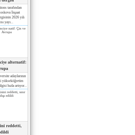
ions tarafından
oskova İnşaat
gisinin 2026 yılı
ısı yayı...
iye alternatif:
rupa
versite adaylarının
ki yükseköğretim
gisi hızla artıyor...
ni reddetti,
edildi