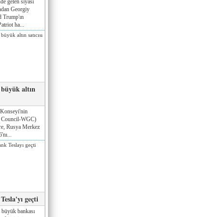
de gelen siyasi
ndan Georgiy
d Trump'ın
triot ha...
 büyük altın
 Konseyi'nin
d Council-WGC)
öre, Rusya Merkez
'nı...
esla'yı geçti
n büyük bankası