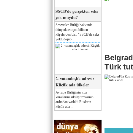
SSCB'de gerçekten seks
yok muydu?
Sovyetler Birliği hakkında
dünyada en çok bilinen
klişelerden biri, "SSCB'de seks
yoktu&quo...
Belgrad
Türk tu
2. vatandaşlık adresi:
Küçük ada ülkeler
Avrupa Birliği'nin vize
kurallarını sıkılaştırmasının
ardından varlıklı Rusların
küçük ada ...