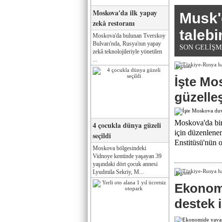
Moskova'da ilk yapay
Musk'
zekâ restoranı
talebi
Moskova'da bulunan Tverskoy
Bulvarı'nda, Rusya'nın yapay
SON GELİŞMEL
zekâ teknolojileriyle yönetilen
...
Реклама
İşte Mo
güzelle
Moskova'da bin
4 çocukla dünya güzeli
için düzenlene
seçildi
Enstitüsü'nün o
Moskova bölgesindeki
Vidnoye kentinde yaşayan 39
yaşındaki dört çocuk annesi
Lyudmila Sekriy, M...
Реклама
Ekonomi
destek 