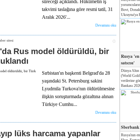
süreceği açıklandı. Hükümetin iş
yorumcuları
takvimi taslağına göre resmi tatil, 31
Bovt, Donal
Ukrayna'ya Pa
Aralık 2026'...
Devamını oku
'da Rus model öldürüldü, bir
Rusya 'en
tuklandı
satıcısı'
Dünya Altın
Sırbistan'ın başkenti Belgrad'da 28
(World Gol
yaşındaki St. Petersburg sakini
verilerine g
Bankası 2026
Lyudmila Turkova'nın öldürülmesine
ilişkin soruşturmada gözaltına alınan
Türkiye Cumhu...
Devamını oku
Sberbank T
yıp lüks harcama yapanlar
Rusya'nın e
Sber, Fortun