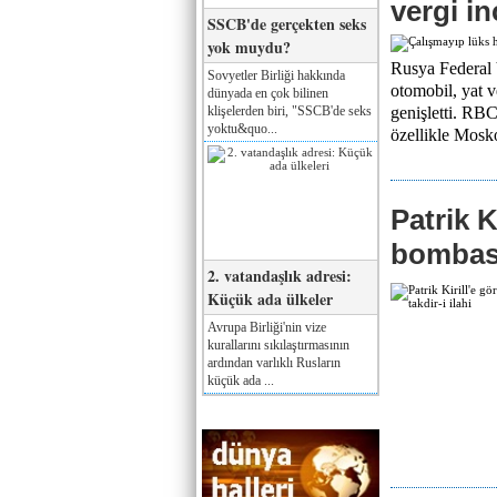
vergi i
SSCB'de gerçekten seks
yok muydu?
Rusya Federal V
Sovyetler Birliği hakkında
otomobil, yat v
dünyada en çok bilinen
klişelerden biri, "SSCB'de seks
genişletti. RB
yoktu&quo...
özellikle Mosko
Patrik K
bombası 
2. vatandaşlık adresi:
Küçük ada ülkeler
Avrupa Birliği'nin vize
kurallarını sıkılaştırmasının
ardından varlıklı Rusların
küçük ada ...