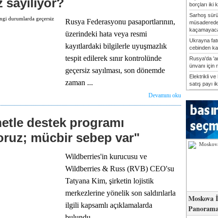
 sayılıyor?
borçları iki k
Sarhoş sürü
Rusya Federasyonu pasaportlarının,
müsadered
kaçamayaca
üzerindeki hata veya resmi
Ukrayna fatu
kayıtlardaki bilgilerle uyuşmazlık
cebinden kaç
tespit edilerek sınır kontrolünde
Rusya'da 'a
ünvanı için 
geçersiz sayılması, son dönemde
Elektrikli ve 
zaman ...
satış payı ik
Devamını oku
tle destek programı
yoruz; mücbir sebep var"
Wildberries'in kurucusu ve
Wildberries & Russ (RVB) CEO'su
Tatyana Kim, şirketin lojistik
merkezlerine yönelik son saldırılarla
Moskova İ
ilgili kapsamlı açıklamalarda
Panorama 
bulundu. ...