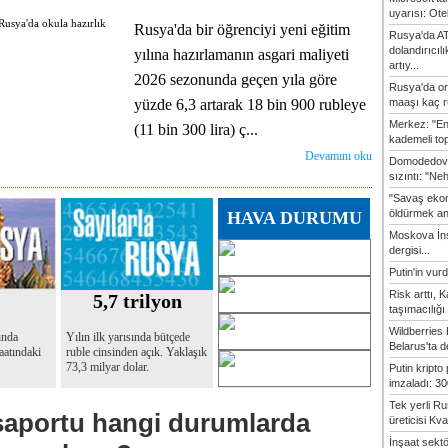
uyarısı: Otel
Rusya'da bir öğrenciyi yeni eğitim
Rusya'da AT
dolandırıcıl
yılına hazırlamanın asgari maliyeti
artıy...
2026 sezonunda geçen yıla göre
Rusya'da or
maaşı kaç ru
yüzde 6,3 artarak 18 bin 900 rubleye
Merkez: "En
(11 bin 300 lira) ç...
kademeli top
Devamını oku
Domodedovo
sızıntı: "Ne
"Savaş ekon
öldürmek anl
HAVA DURUMU
Moskova İn
dergisi...
Putin'in vur
Risk arttı, 
2
5,7 trilyon
taşımacılığı
Wildberries
ında
Yılın ilk yarısında bütçede
Belarus'ta d
aatındaki
ruble cinsinden açık. Yaklaşık
73,3 milyar dolar.
Putin kripto
imzaladı: 300
Tek yerli Ru
aportu hangi durumlarda
üreticisi Kvan
İnşaat sekt