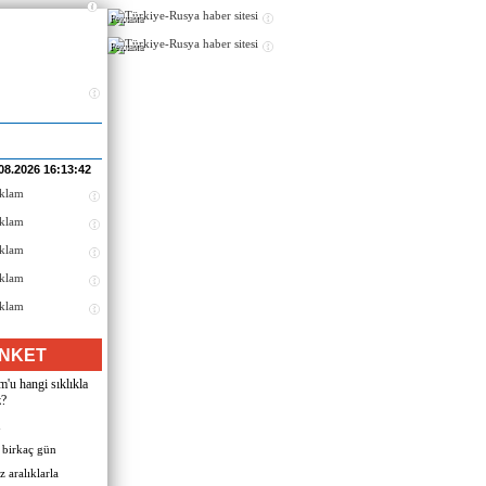
Реклама
Реклама
08.2026 16:13:42
NKET
u hangi sıklıkla
z?
n
 birkaç gün
 aralıklarla