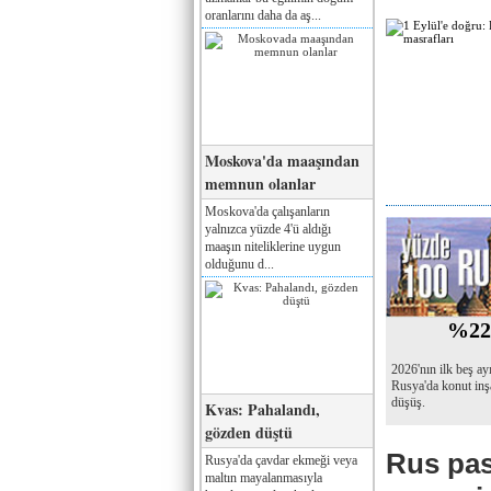
oranlarını daha da aş...
Moskova'da maaşından
memnun olanlar
Moskova'da çalışanların
yalnızca yüzde 4'ü aldığı
maaşın niteliklerine uygun
olduğunu d...
%2
2026'nın ilk beş ay
Rusya'da konut inş
düşüş.
Kvas: Pahalandı,
gözden düştü
Rus pas
Rusya'da çavdar ekmeği veya
maltın mayalanmasıyla