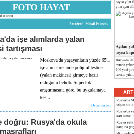
sayısı yılın i
FOTO HAYAT
yılın aynı dö
Fotoğraf : Mihail Palinçak
'da işe alımlarda yalan
Açılan yab
i tartışması
sayısı ka
Moskova'da yaşayanların yüzde 65'i,
Rusya'da 202
ayında yaban
işe alım sürecinde poligraf testine
100 yeni şir
rakam, yılın i
(yalan makinesi) girmeye hazır
olduğunu belirtti. SuperJob
araştırmasına göre, bu uygulamaya
ART
kes...
Rusya'da VP
erişim sorun
Devamını oku
Rusya'da ya
kart alması z
'e doğru: Rusya'da okula
Rusya eski 
satışına geçic
 masrafları
Microsoft'ta