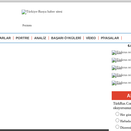
Реклама
ARLAR
PORTRE
ANALİZ
BAŞARI ÖYKÜLERİ
VİDEO
PİYASALAR
6.
Реклама
Реклама
Реклама
Реклама
Реклама
A
TürkRus.Com'
okuyorsunu
Her gü
Haftada
Düzensiz