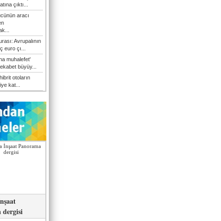
atına çıktı...
cünün aracı
en
k...
rası: Avrupalının
 euro çı...
na muhalefet'
rekabet büyüy...
hibrit otoların
iye kat...
nşaat
dergisi