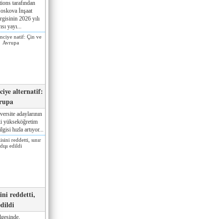
ions tarafından
oskova İnşaat
gisinin 2026 yılı
ısı yayı...
iye alternatif:
rupa
versite adaylarının
ki yükseköğretim
gisi hızla artıyor...
ni reddetti,
edildi
gesinde,