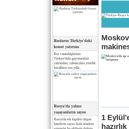
Moskova
Rusların Türkiye'deki
makines
konut yatırımı
Rus vatandaşlarının
Türkiye'deki gayrimenkul
yatırımları, yabancılara yönelik
kuralların son yılla...
Rusya'da yalnız
yaşayanların sayısı
1 Eylül
Rusya'da tek kişiden oluşan
hanelerin sayısı hızla artarken
hazırlık
uzmanlar bu eğilimin doğum