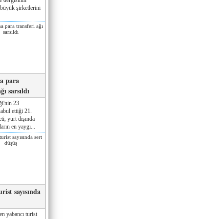
büyük şirketlerini
na para
ğı sarsıldı
ği'nin 23
bul ettiği 21.
ti, yurt dışında
arın en yaygı...
rist sayısında
en yabancı turist