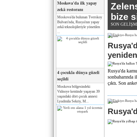
Moskova'da ilk yapay
Zelen
zekâ restoranı
bize s
Moskova'da bulunan Tverskoy
Bulvarı'nda, Rusya'nın yapay
SON GELİŞMELE
zekâ teknolojileriyle yönetilen
...
Реклама
Rusya'da
yeniden
Rusya'da kamuo
4 çocukla dünya güzeli
sonbaharında i
seçildi
çıktı. Son anket
Moskova bölgesindeki
Vidnoye kentinde yaşayan 39
yaşındaki dört çocuk annesi
Lyudmila Sekriy, M...
Реклама
Rusya'da