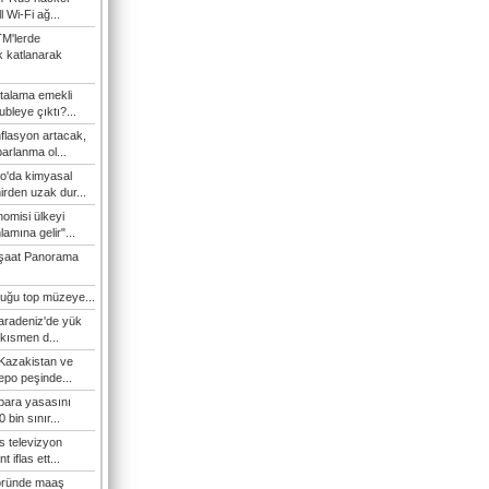
l Wi-Fi ağ...
M'lerde
ık katlanarak
talama emekli
bleye çıktı?...
flasyon artacak,
arlanma ol...
'da kimyasal
hirden uzak dur...
omisi ülkeyi
amına gelir"...
şaat Panorama
duğu top müzeye...
Karadeniz'de yük
 kısmen d...
 Kazakistan ve
epo peşinde...
 para yasasını
 bin sınır...
s televizyon
t iflas ett...
öründe maaş