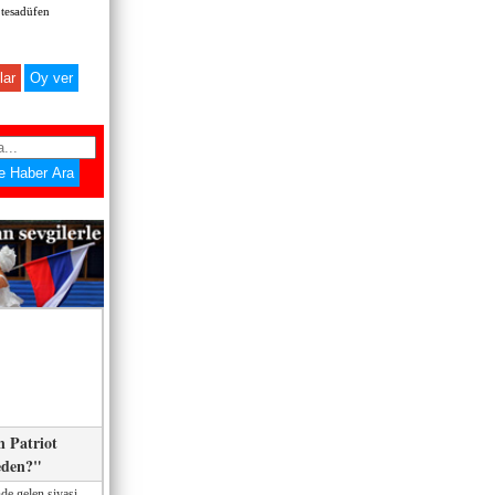
 tesadüfen
lar
 Patriot
eden?"
de gelen siyasi