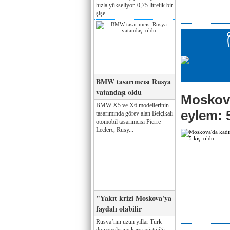
hızla yükseliyor. 0,75 litrelik bir
şişe ...
BMW tasarımcısı Rusya
vatandaşı oldu
Moskova
BMW X5 ve X6 modellerinin
eylem: 5
tasarımında görev alan Belçikalı
otomobil tasarımcısı Pierre
Leclerc, Rusy...
"Yakıt krizi Moskova'ya
faydalı olabilir
Rusya’nın uzun yıllar Türk
domateslerine karşı yürttüğü