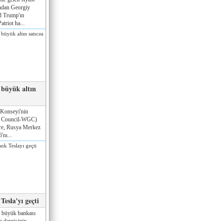
ndan Georgiy
d Trump'ın
triot ha...
 büyük altın
 Konseyi'nin
d Council-WGC)
öre, Rusya Merkez
'nı...
esla'yı geçti
n büyük bankası
e dergisinin