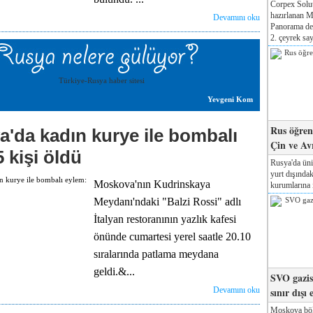
Corpex Solut
hazırlanan M
Devamını oku
Panorama der
2. çeyrek say
Yevgeni Kom
Rus öğrenc
'da kadın kurye ile bombalı
Çin ve Av
 kişi öldü
Rusya'da üni
yurt dışında
Moskova'nın Kudrinskaya
kurumlarına il
Meydanı'ndaki "Balzi Rossi" adlı
İtalyan restoranının yazlık kafesi
önünde cumartesi yerel saatle 20.10
sıralarında patlama meydana
geldi.&...
SVO gazisi
sınır dışı 
Devamını oku
Moskova böl