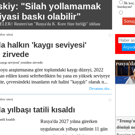
skiy: "Silah yollamamak
İlk kez;
burdayım!
iyasi baskı olabilir"
Sonuç
R// Reuters'tan "Rusya'da K. Kore füze birliği" iddiası
 halkın 'kaygı seviyesi'
 zirvede
yu araştırmasına göre toplumdaki kaygı düzeyi, 2022
lan edilen kısmi seferberlikten bu yana en yüksek seviyeye
te, çevresindeki insanların ruh halini "kaygılı" olarak n...
Devamını oku...
 yılbaşı tatili kısaldı
"Trump'ın
Rusya'da 2027 yılına girerken
dönüşü n
uygulanacak yılbaşı tatilinin 11 gün
Rusya'nın ön