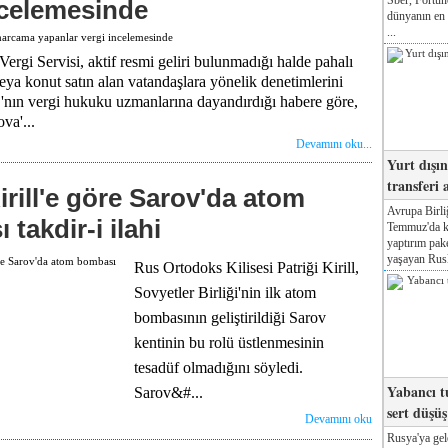
ncelemesinde
dünyanın en 
...
ergi Servisi, aktif resmi geliri bulunmadığı halde pahalı
eya konut satın alan vatandaşlara yönelik denetimlerini
C'nın vergi hukuku uzmanlarına dayandırdığı habere göre,
va'...
Devamını oku...
Yurt dışı
transferi a
irill'e göre Sarov'da atom
Avrupa Birli
takdir-i ilahi
Temmuz'da ka
yaptırım pake
yaşayan Rusl
Rus Ortodoks Kilisesi Patriği Kirill,
Sovyetler Birliği'nin ilk atom
bombasının geliştirildiği Sarov
kentinin bu rolü üstlenmesinin
tesadüf olmadığını söyledi.
Yabancı tu
Sarov&#...
sert düşüş
Devamını oku
Rusya'ya gel