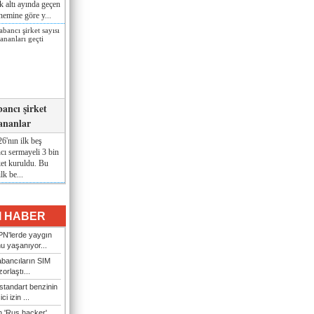
lk altı ayında geçen
nemine göre y...
ancı şirket
pananlar
6'nın ilk beş
cı sermayeli 3 bin
ket kuruldu. Bu
lk be...
I HABER
N'lerde yaygın
u yaşanıyor...
bancıların SIM
orlaştı...
standart benzinin
i izin ...
n 'Rus hacker'