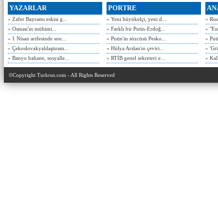
YAZARLAR
PORTRE
AN
» Zafer Bayramı eskisi g...
» Yeni büyükelçi, yeni d...
» Rusy
» Osman'ın mühimi...
» Farklı bir Putin-Erdoğ...
» "En
» 1 Nisan arifesinde son...
» Putin'in sözcüsü Pesko...
» Put
» Çekoslovakyalılaştıram...
» Hülya Arslan'ın çeviri...
» 'Gri
» Banyo bahane, sosyalle...
» RTİB genel sekreteri e...
» Kal
©Copyright Turkrus.com - All Rights Reserved