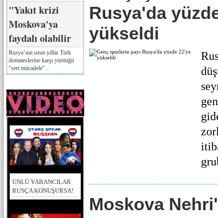
"Yakıt krizi
Rusya'da yüzde
Moskova'ya
yükseldi
faydalı olabilir
Rusya’nın uzun yıllar Türk
Rus
domateslerine karşı yürttüğü
"sert mücadele"...
düş
sey
gen
gid
zor
iti
gru
ÜNLÜ YABANCILAR
RUSÇA KONUŞURSA!
Moskova Nehri'