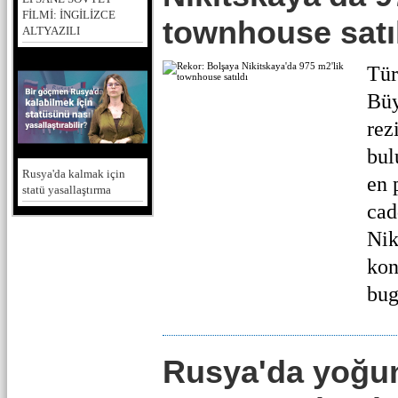
FİLMİ: İNGİLİZCE
townhouse satı
ALTYAZILI
Tür
Büy
rez
bul
Rusya'da kalmak için
en p
statü yasallaştırma
cad
Nik
kon
bug
Rusya'da yoğun