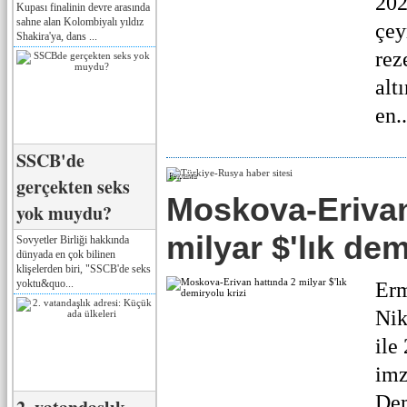
202
Kupası finalinin devre arasında
sahne alan Kolombiyalı yıldız
çey
Shakira'ya, dans ...
rez
alt
en..
SSCB'de
Реклама
gerçekten seks
Moskova-Erivan
yok muydu?
milyar $'lık dem
Sovyetler Birliği hakkında
dünyada en çok bilinen
klişelerden biri, "SSCB'de seks
yoktu&quo...
Erm
Nik
ile
imz
Dem