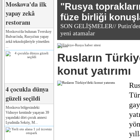
Moskova'da ilk
"Rusya toprakları
yapay zekâ
füze birliği konuşl
restoranı
SON GELİŞMELER// Putin'den
Moskova'da bulunan Tverskoy
yeni atamalar
Bulvarı'nda, Rusya'nın yapay
zekâ teknolojileriyle yönetilen
...
Реклама
Rusların Türkiy
konut yatırımı
Rus
4 çocukla dünya
Tür
güzeli seçildi
gay
Moskova bölgesindeki
Vidnoye kentinde yaşayan 39
yat
yaşındaki dört çocuk annesi
yön
Lyudmila Sekriy, M...
yıl