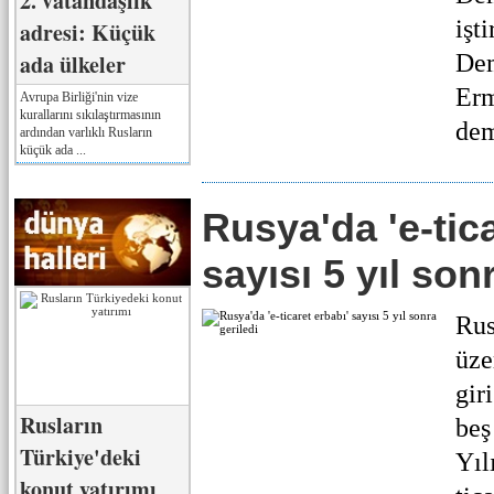
2. vatandaşlık
işt
adresi: Küçük
ada ülkeler
Dem
Erm
Avrupa Birliği'nin vize
kurallarını sıkılaştırmasının
dem
ardından varlıklı Rusların
küçük ada ...
Rusya'da 'e-tica
sayısı 5 yıl son
Rus
üze
gir
Rusların
beş
Türkiye'deki
Yıl
konut yatırımı