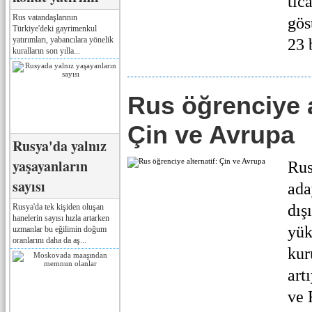
tic
Rus vatandaşlarının
gös
Türkiye'deki gayrimenkul
yatırımları, yabancılara yönelik
23 
kuralların son yılla...
Rus öğrenciye a
Çin ve Avrupa
Rusya'da yalnız
yaşayanların
Rus
sayısı
ada
dış
Rusya'da tek kişiden oluşan
hanelerin sayısı hızla artarken
yük
uzmanlar bu eğilimin doğum
oranlarını daha da aş...
kur
art
ve 