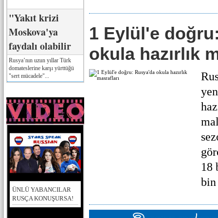
"Yakıt krizi
1 Eylül'e doğru
Moskova'ya
faydalı olabilir
okula hazırlık m
Rusya’nın uzun yıllar Türk
domateslerine karşı yürttüğü
Rus
"sert mücadele"...
yen
haz
mal
sez
gör
18 
bin 
ÜNLÜ YABANCILAR
RUSÇA KONUŞURSA!