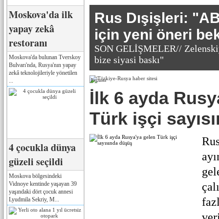
Moskova'da ilk
Rus Dışişleri: "
yapay zekâ
için yeni öneri be
restoranı
SON GELİŞMELER// Zelenskiy
Moskova'da bulunan Tverskoy
bize siyasi baskı"
Bulvarı'nda, Rusya'nın yapay
zekâ teknolojileriyle yönetilen
...
Реклама
İlk 6 ayda Rusy
Türk işçi sayıs
Rus
4 çocukla dünya
ayı
güzeli seçildi
gel
Moskova bölgesindeki
Vidnoye kentinde yaşayan 39
çal
yaşındaki dört çocuk annesi
faz
Lyudmila Sekriy, M...
ver