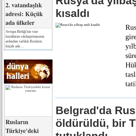
Rusya'da yılbaşı
2. vatandaşlık
kısaldı
adresi: Küçük
ada ülkeler
Rus
Avrupa Birliği'nin vize
gir
kurallarını sıkılaştırmasının
ardından varlıklı Rusların
yıl
küçük ada ...
sür
Hük
tas
tati
Belgrad'da Ru
öldürüldü, bir 
Rusların
Türkiye'deki
tutuklandı