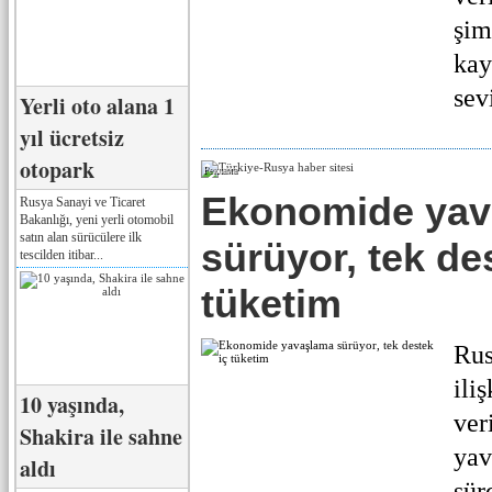
şim
kay
sevi
Yerli oto alana 1
yıl ücretsiz
otopark
Реклама
Ekonomide yav
Rusya Sanayi ve Ticaret
Bakanlığı, yeni yerli otomobil
satın alan sürücülere ilk
sürüyor, tek de
tescilden itibar...
tüketim
Rus
ili
10 yaşında,
ver
Shakira ile sahne
yav
aldı
sür