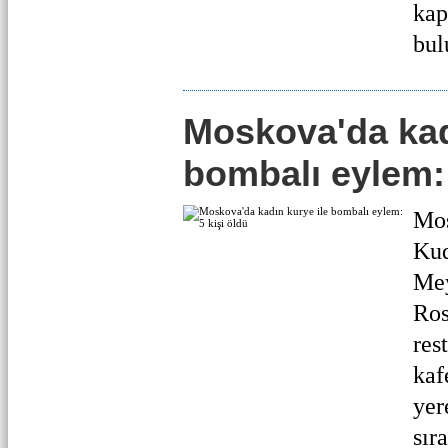
kap
bul
Moskova'da kad
bombalı eylem: 
Mos
Kud
Mey
Ros
res
kaf
yer
sır