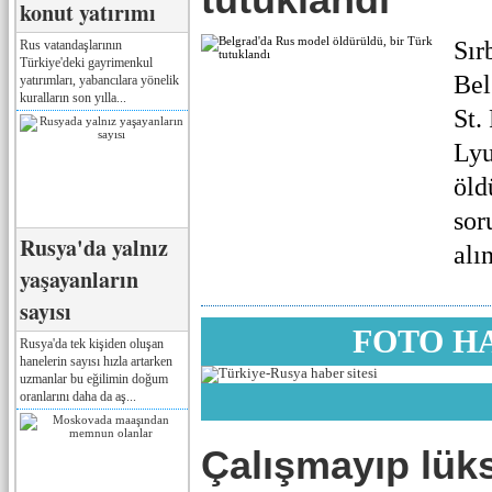
konut yatırımı
Sır
Rus vatandaşlarının
Türkiye'deki gayrimenkul
Bel
yatırımları, yabancılara yönelik
kuralların son yılla...
St.
Lyu
öld
sor
Rusya'da yalnız
alı
yaşayanların
sayısı
FOTO H
Rusya'da tek kişiden oluşan
hanelerin sayısı hızla artarken
uzmanlar bu eğilimin doğum
oranlarını daha da aş...
Çalışmayıp lük