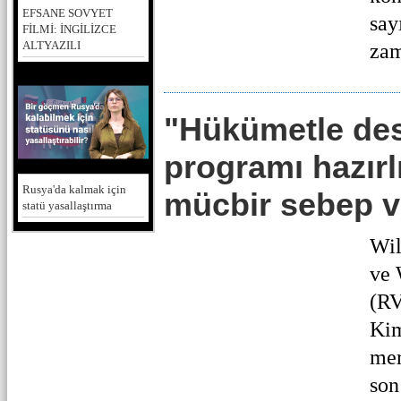
EFSANE SOVYET
say
FİLMİ: İNGİLİZCE
ALTYAZILI
zam
"Hükümetle de
programı hazırl
Rusya'da kalmak için
mücbir sebep v
statü yasallaştırma
Wil
ve 
(RV
Kim
mer
son 