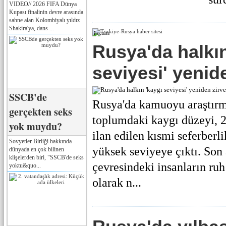
VIDEO// 2026 FIFA Dünya
Kupası finalinin devre arasında
sahne alan Kolombiyalı yıldız
Shakira'ya, dans ...
Реклама
Rusya'da halkın
seviyesi' yenid
SSCB'de
Rusya'da kamuoyu araştırm
gerçekten seks
toplumdaki kaygı düzeyi, 
yok muydu?
ilan edilen kısmi seferberl
Sovyetler Birliği hakkında
yüksek seviyeye çıktı. Son 
dünyada en çok bilinen
klişelerden biri, "SSCB'de seks
çevresindeki insanların ruh
yoktu&quo...
olarak n...