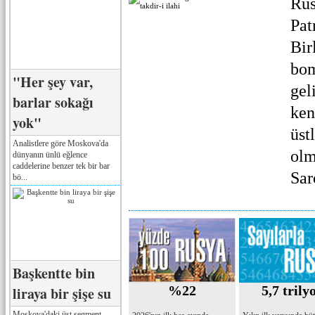
Rus
Pat
Bir
bom
"Her şey var,
gel
barlar sokağı
ken
yok"
üst
Analistlere göre Moskova'da
olm
dünyanın ünlü eğlence
caddelerine benzer tek bir bar
Sar
bö...
Başkentte bin
%22
5,7 trily
liraya bir şişe su
Moskova'daki üst segment