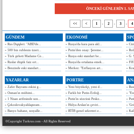
ÖNCEKİ GÜNLERİN 1. S
<<
<
1
2
3
4
-
-
-
GÜNDEM
EKONOMİ
SP
» Rus Dışişleri: "ABD'de...
» Rusya'da kara para akl...
» Cün
» 500 bin rublenin üzeri...
» Putin'den onay: Şereme...
» Rol
» Türk şirketi Madame Co...
» Rusya eski standart be...
» G. 
» Ruslar düşük faiz ort...
» Rusya'da ortalama emek...
» FIF
» Benzinde eski standart...
» Merkez: "Enflasyon art...
» Kra
YAZARLAR
PORTRE
AN
» Zafer Bayramı eskisi g...
» Yeni büyükelçi, yeni d...
» Rusy
» Osman'ın mühimi...
» Farklı bir Putin-Erdoğ...
» "En
» 1 Nisan arifesinde son...
» Putin'in sözcüsü Pesko...
» Put
» Çekoslovakyalılaştıram...
» Hülya Arslan'ın çeviri...
» 'Gri
» Banyo bahane, sosyalle...
» RTİB genel sekreteri e...
» Kal
©Copyright Turkrus.com - All Rights Reserved