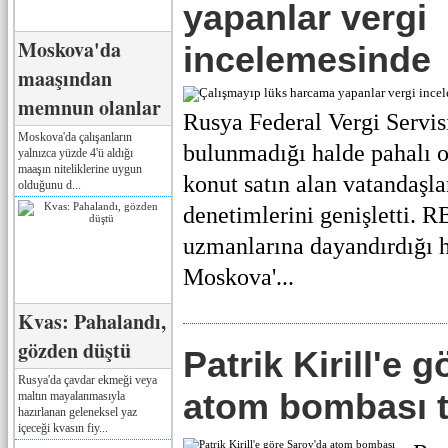
yapanlar vergi
Moskova'da
incelemesinde
maaşından
memnun olanlar
Rusya Federal Vergi Servisi
Moskova'da çalışanların
bulunmadığı halde pahalı o
yalnızca yüzde 4'ü aldığı
maaşın niteliklerine uygun
konut satın alan vatandaşla
olduğunu d...
denetimlerini genişletti. 
uzmanlarına dayandırdığı h
Moskova'...
Kvas: Pahalandı,
gözden düştü
Patrik Kirill'e 
Rusya'da çavdar ekmeği veya
atom bombası ta
maltın mayalanmasıyla
hazırlanan geleneksel yaz
içeceği kvasın fiy...