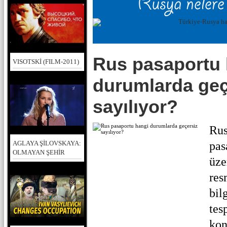
Rus pasaportu 
VISOTSKİ (FILM-2011)
durumlarda geç
sayılıyor?
Rus
pas
AGLAYA ŞİLOVSKAYA:
OLMAYAN ŞEHİR
üze
res
bil
tes
kon