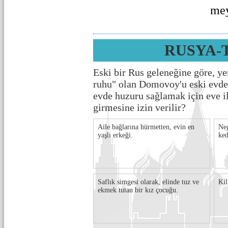
mey
RUSYA-
Eski bir Rus geleneğine göre, ye
ruhu" olan Domovoy'u eski evd
evde huzuru sağlamak için eve i
girmesine izin verilir?
Aile bağlarına hürmetten, evin en
Neg
yaşlı erkeği.
ked
Saflık simgesi olarak, elinde tuz ve
Kil
ekmek tutan bir kız çocuğu.