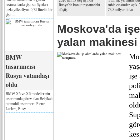
2026'nın ilk beş ayında
Yılın ilk yarısında bü
restoranlarda şişe su fiyatları
Rusya'da konut inşaatındaki
ruble cinsinden açık.
hızla yükseliyor. 0,75 litrelik bir
düşüş.
73,3 milyar dolar.
şişe ...
Moskova'da işe
yalan makinesi 
Mos
BMW
tasarımcısı
yaş
Rusya vatandaşı
işe
oldu
pol
mak
BMW X5 ve X6 modellerinin
tasarımında görev alan Belçikalı
old
otomobil tasarımcısı Pierre
Leclerc, Rusy...
Sup
gör
kes.