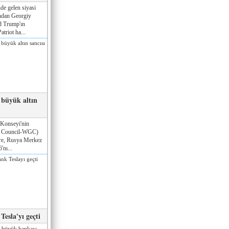
de gelen siyasi
ndan Georgiy
d Trump'ın
triot ha...
 büyük altın
 Konseyi'nin
d Council-WGC)
öre, Rusya Merkez
'nı...
esla'yı geçti
n büyük bankası