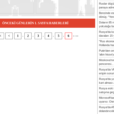
Ruslar düşü
paraya adres
Benzinde es
dönüş: "Yeni
Doların 85 
ÖNCEKİ GÜNLERİN 1. SAYFA HABERLERİ
yolculuğu ba
Rusya'da ka
davaları 15 y
<
<
1
2
3
4
5
6
-
-
-
-
-
> >>
"Rus ekonom
Hollanda hast
Putin'den o
'altın hisse'y
Moskova'nın
penceresi...
Rusya'da VP
erişim sorun
Rusya'da ya
kart alması z
Rusya eski 
satışına geçic
Microsoft'ta
uyarısı: Otel
Rusya'da AT
dolandırıcıl