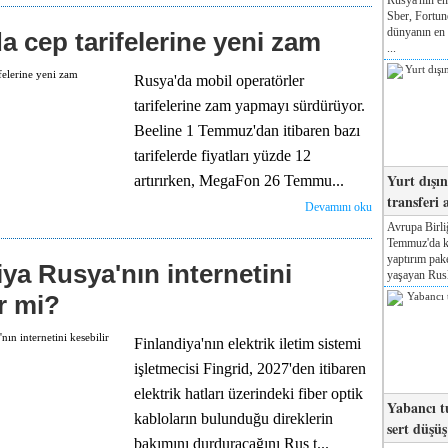
Sber, Fortun
dünyanın en 
a cep tarifelerine yeni zam
...
Rusya'da mobil operatörler
tarifelerine zam yapmayı sürdürüyor.
Beeline 1 Temmuz'dan itibaren bazı
tarifelerde fiyatları yüzde 12
Yurt dışı
artırırken, MegaFon 26 Temmu...
transferi a
Devamını oku
Avrupa Birli
Temmuz'da ka
yaptırım pake
iya Rusya'nın internetini
yaşayan Rusl
r mi?
Finlandiya'nın elektrik iletim sistemi
işletmecisi Fingrid, 2027'den itibaren
elektrik hatları üzerindeki fiber optik
Yabancı tu
kabloların bulunduğu direklerin
sert düşüş
bakımını durduracağını Rus t...