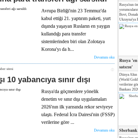
Rusya'nın ön
yorumcuları
Avrupa Birliği'nin 23 Temmuz'da
Bovt, Donal
kabul ettiği 21. yaptırım paketi, yurt
Ukrayna'ya Pa
dışında yaşayan Rusların en yaygın
kullandığı para transfer
sistemlerinden biri olan Zolotaya
Korona'yı da h...
Devamını oku
Rusya 'en
satıcısı'
Dünya Altın
ı 10 yabancıya sınır dışı
(World Gol
verilerine g
Bankası 2026
Rusya'da göçmenlere yönelik
denetim ve sınır dışı uygulamaları
2026'nın ilk yarısında rekor seviyeye
ulaştı. Federal İcra Dairesi'nin (FSSP)
verilerine göre ...
Sberbank T
Devamını oku
Rusya'nın e