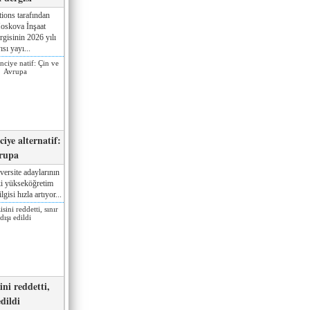
ions tarafından
oskova İnşaat
gisinin 2026 yılı
ısı yayı...
iye alternatif:
rupa
versite adaylarının
ki yükseköğretim
gisi hızla artıyor...
ni reddetti,
edildi