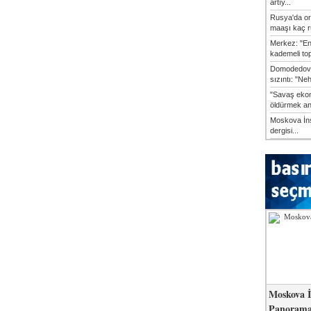
artıy...
Rusya'da or
maaşı kaç ru
Merkez: "En
kademeli top
Domodedovo
sızıntı: "Ne
"Savaş ekon
öldürmek anl
Moskova İn
dergisi...
Moskova İ
Panorama 