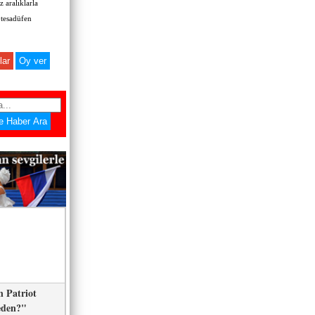
 aralıklarla
 tesadüfen
lar
 Patriot
eden?"