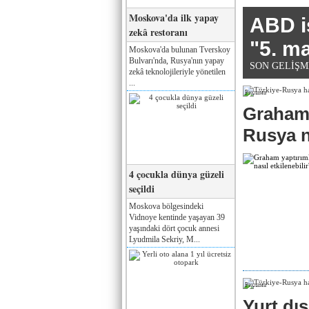
Moskova'da ilk yapay
ABD is
zekâ restoranı
"5. ma
Moskova'da bulunan Tverskoy
Bulvarı'nda, Rusya'nın yapay
SON GELİŞMEL
zekâ teknolojileriyle yönetilen
...
Реклама
Graham 
Rusya na
4 çocukla dünya güzeli
seçildi
Moskova bölgesindeki
Vidnoye kentinde yaşayan 39
yaşındaki dört çocuk annesi
Lyudmila Sekriy, M...
Реклама
Yurt dış