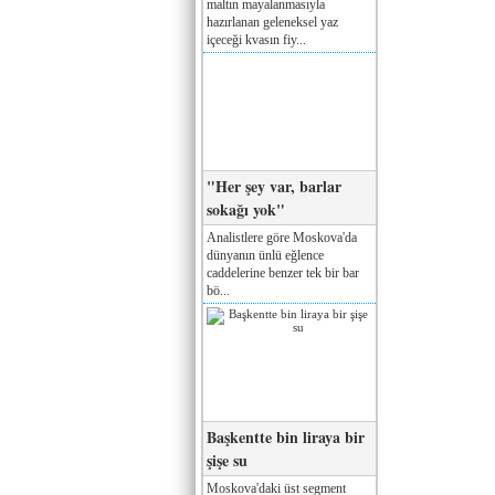
maltın mayalanmasıyla
hazırlanan geleneksel yaz
içeceği kvasın fiy...
"Her şey var, barlar
sokağı yok"
Analistlere göre Moskova'da
dünyanın ünlü eğlence
caddelerine benzer tek bir bar
bö...
Başkentte bin liraya bir
şişe su
Moskova'daki üst segment