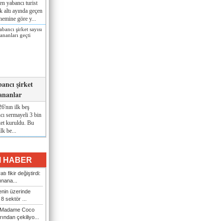
en yabancı turist
lk altı ayında geçen
nemine göre y...
ancı şirket
pananlar
6'nın ilk beş
cı sermayeli 3 bin
ket kuruldu. Bu
lk be...
I HABER
tı fikir değiştirdi:
ınana...
enin üzerinde
 sektör ...
ti Madame Coco
ından çekiliyo...