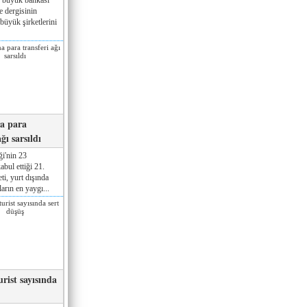
e dergisinin
büyük şirketlerini
na para
ğı sarsıldı
ği'nin 23
bul ettiği 21.
ti, yurt dışında
arın en yaygı...
rist sayısında