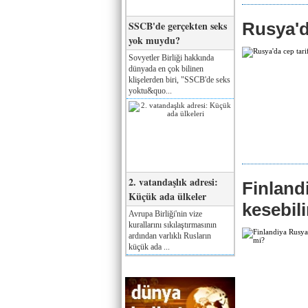
SSCB'de gerçekten seks
Rusya'd
yok muydu?
Sovyetler Birliği hakkında
dünyada en çok bilinen
klişelerden biri, "SSCB'de seks
yoktu&quo...
2. vatandaşlık adresi:
Finland
Küçük ada ülkeler
kesebili
Avrupa Birliği'nin vize
kurallarını sıkılaştırmasının
ardından varlıklı Rusların
küçük ada ...