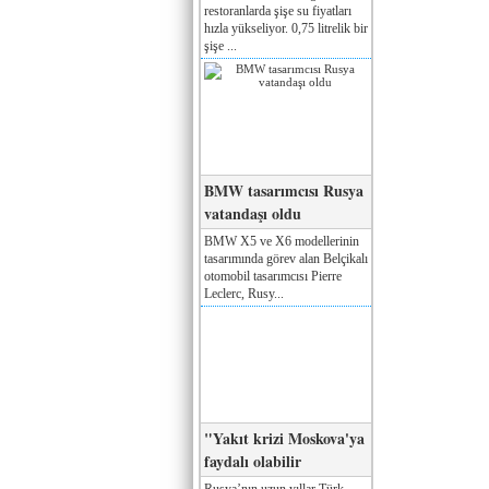
restoranlarda şişe su fiyatları
hızla yükseliyor. 0,75 litrelik bir
şişe ...
BMW tasarımcısı Rusya
vatandaşı oldu
BMW X5 ve X6 modellerinin
tasarımında görev alan Belçikalı
otomobil tasarımcısı Pierre
Leclerc, Rusy...
"Yakıt krizi Moskova'ya
faydalı olabilir
Rusya’nın uzun yıllar Türk