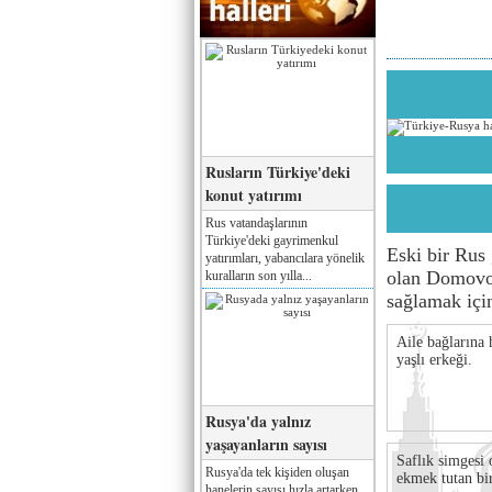
Rusların Türkiye'deki
konut yatırımı
Rus vatandaşlarının
Türkiye'deki gayrimenkul
Eski bir Rus 
yatırımları, yabancılara yönelik
olan Domovoy
kuralların son yılla...
sağlamak için
Aile bağlarına 
yaşlı erkeği.
Rusya'da yalnız
yaşayanların sayısı
Saflık simgesi 
Rusya'da tek kişiden oluşan
ekmek tutan bi
hanelerin sayısı hızla artarken