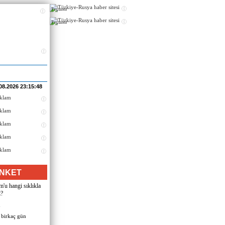
Реклама
Реклама
08.2026 23:15:48
NKET
u hangi sıklıkla
z?
n
 birkaç gün