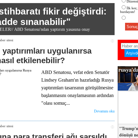
Düzensiz
tihbaratı fikir değiştirdi:
İlk kez;
burdayım!
dde sınanabilir"
Sonuç
ER// ABD Senatosu'ndan yaptırım yasasına onay
yaptırımları uygulanırsa
sıl etkilenebilir?
ABD Senatosu, vefat eden Senatör
Lindsey Graham'ın hazırladığı Rusya
yaptırımları tasarısının görüşülmesine
başlanmasını onaylamasının ardından
"olası somuç...
Devamını oku
"Trump'ın
dönüşü n
ına para transferi ağı sarsıldı