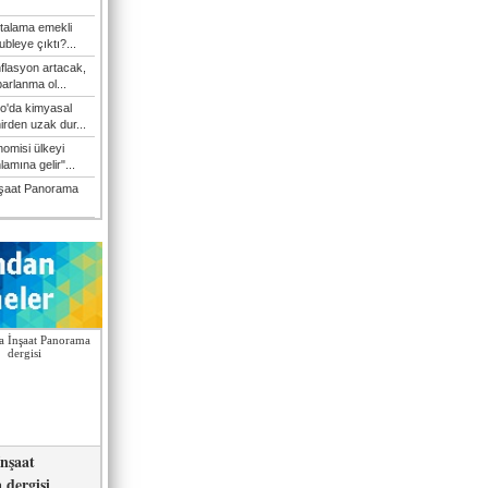
talama emekli
bleye çıktı?...
flasyon artacak,
arlanma ol...
'da kimyasal
hirden uzak dur...
omisi ülkeyi
amına gelir"...
şaat Panorama
nşaat
dergisi