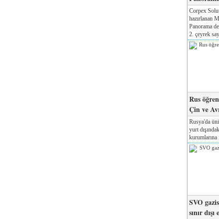
Corpex Solut
hazırlanan M
Panorama der
2. çeyrek say
Rus öğrenc
Çin ve Av
Rusya'da üni
yurt dışında
kurumlarına il
SVO gazisi
sınır dışı 