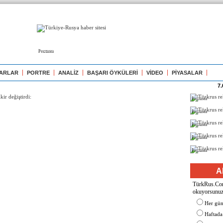
Реклама
ARLAR
PORTRE
ANALİZ
BAŞARI ÖYKÜLERİ
VİDEO
PİYASALAR
7.
Реклама
Реклама
Реклама
Реклама
Реклама
A
TürkRus.Com'
okuyorsunu
Her gü
Haftada