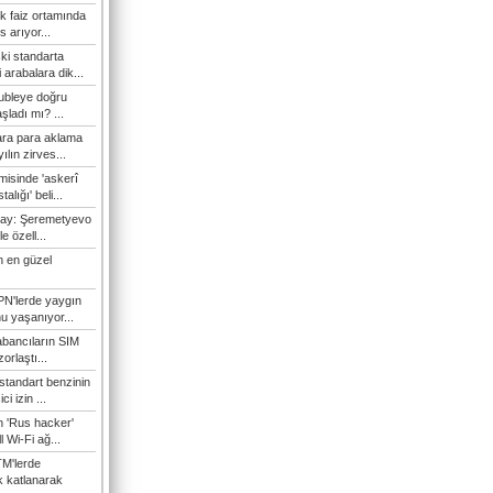
k faiz ortamında
 arıyor...
ki standarta
 arabalara dik...
rubleye doğru
şladı mı? ...
ra para aklama
ılın zirves...
isinde 'askerî
alığı' beli...
nay: Şeremetyevo
le özell...
 en güzel
N'lerde yaygın
u yaşanıyor...
bancıların SIM
orlaştı...
standart benzinin
i izin ...
n 'Rus hacker'
l Wi-Fi ağ...
M'lerde
ık katlanarak