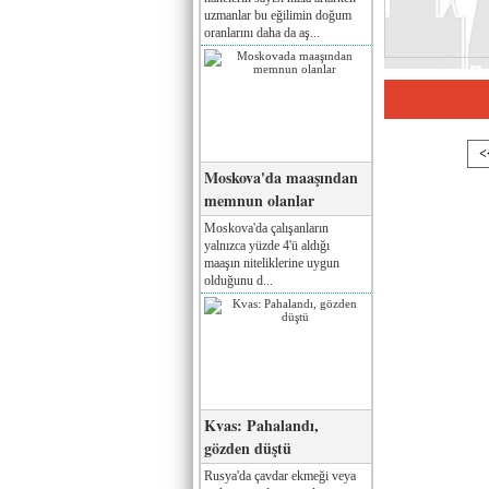
uzmanlar bu eğilimin doğum
oranlarını daha da aş...
<
Moskova'da maaşından
memnun olanlar
Moskova'da çalışanların
yalnızca yüzde 4'ü aldığı
maaşın niteliklerine uygun
olduğunu d...
Kvas: Pahalandı,
gözden düştü
Rusya'da çavdar ekmeği veya