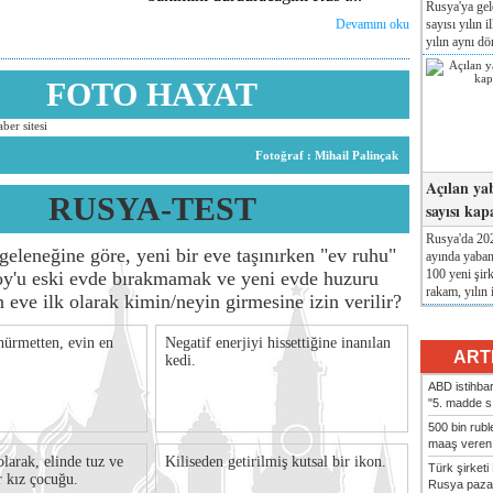
Rusya'ya gel
sayısı yılın i
Devamını oku
yılın aynı dö
FOTO HAYAT
Fotoğraf : Mihail Palinçak
Açılan yab
RUSYA-TEST
sayısı ka
Rusya'da 202
geleneğine göre, yeni bir eve taşınırken "ev ruhu"
ayında yaban
100 yeni şir
'u eski evde bırakmamak ve yeni evde huzuru
rakam, yılın i
 eve ilk olarak kimin/neyin girmesine izin verilir?
hürmetten, evin en
Negatif enerjiyi hissettiğine inanılan
ART
kedi.
ABD istihbara
"5. madde s
500 bin rubl
maaş veren 8
olarak, elinde tuz ve
Kiliseden getirilmiş kutsal bir ikon.
Türk şirke
r kız çocuğu.
Rusya pazar