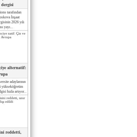
dergisi
ions tarafından
oskova İnşaat
gisinin 2026 yılı
sı yayı...
iye alternatif:
rupa
ersite adaylarının
ki yükseköğretim
gisi hızla artıyor...
ni reddetti,