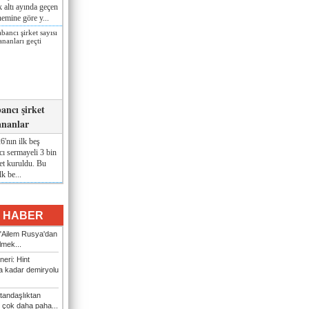
lk altı ayında geçen
nemine göre y...
ancı şirket
ananlar
'nın ilk beş
ı sermayeli 3 bin
et kuruldu. Bu
lk be...
I HABER
: "Ailem Rusya'dan
ilmek...
eri: Hint
 kadar demiryolu
tandaşlıktan
 çok daha paha...