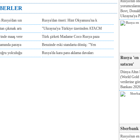
Rusya'nın ön
yorumcuları
ABERLER
Bovt, Donald
Ukrayna'ya Pa
m Rusya'dan sın
Rusya'dan öneri: Hint Okyanusu'na k
tan çıkmak artı
"Ukrayna'ya Türkiye üzerinden ATACM
rinde maaş vere
Türk şirketi Madame Coco Rusya paza
tamında paraya
Benzinde eski standarta dönüş: "Yen
doğru yolculuğu
Rusya'da kara para aklama davaları
Rusya 'en
satıcısı'
Dünya Altın 
(World Gold
verilerine g
Bankası 2026'
Sberbank T
Rusya'nın en