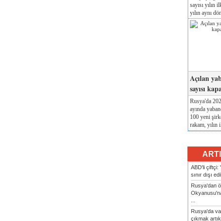
sayısı yılın i
yılın aynı dö
Açılan yab
sayısı kap
Rusya'da 2026
ayında yabanc
100 yeni şirk
rakam, yılın i
ART
ABD'li çiftçi
sınır dışı ed
Rusya'dan ön
Okyanusu'na
...
Rusya'da va
çıkmak artık