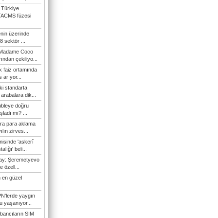
 Türkiye
TACMS füzesi
enin üzerinde
 sektör ...
i Madame Coco
ndan çekiliyo...
 faiz ortamında
 arıyor...
ki standarta
arabalara dik...
ubleye doğru
ladı mı? ...
ra para aklama
ılın zirves...
isinde 'askerî
lığı' beli...
nay: Şeremetyevo
e özell...
 en güzel
N'lerde yaygın
u yaşanıyor...
bancıların SIM