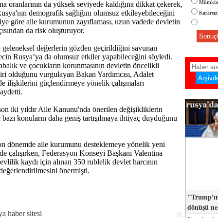
Mümkün
a oranlarının da yüksek seviyede kaldığına dikkat çekerek,
Rusya'nın demografik sağlığını olumsuz etkileyebileceğini
Kararsı
kiliye göre aile kurumunun zayıflaması, uzun vadede devletin
çısından da risk oluşturuyor.
Sonuçl
e geleneksel değerlerin gözden geçirildiğini savunan
ecin Rusya’ya da olumsuz etkiler yapabileceğini söyledi.
babalık ve çocukların korunmasının devletin öncelikli
iri olduğunu vurgulayan Bakan Yardımcısı, Adalet
le ilişkilerini güçlendirmeye yönelik çalışmaları
aydetti.
on iki yıldır Aile Kanunu'nda önerilen değişikliklerin
e bazı konuların daha geniş tartışılmaya ihtiyaç duyduğunu
 son dönemde aile kurumunu desteklemeye yönelik yeni
de çalışırken, Federasyon Konseyi Başkanı Valentina
vlilik kaydı için alınan 350 rublelik devlet harcının
değerlendirilmesini önermişti.
"Trump'ın
dönüşü n