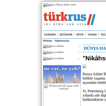
Реклама
GÜNDEM
EKONOMİ
SPOR
YAŞAM
YAZ
Reklam
Hakkımızda
Реклама
DÜNYA HA
Реклама
"Nikâhs
Реклама
Rusya Adalet B
birlikte yaşama
açısından tehdi
St. Petersburg
yıllarda aile il
birlikteliklerin 