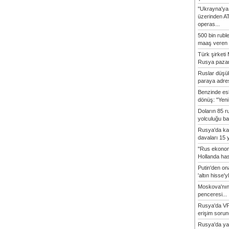
"Ukrayna'ya
üzerinden A
operas...
500 bin rubl
maaş veren 8
Türk şirket
Rusya pazarı
Ruslar düşük
paraya adres
Benzinde es
dönüş: "Yeni 
Doların 85 r
yolculuğu baş
Rusya'da ka
davaları 15 y
"Rus ekonom
Hollanda hasta
Putin'den o
'altın hisse'yl
Moskova'nın
penceresi...
Rusya'da VP
erişim sorun
Rusya'da ya