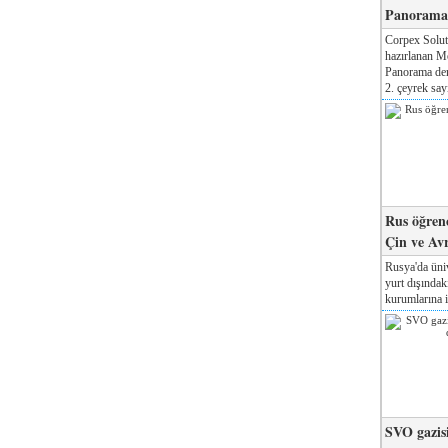
Panorama 
Corpex Solut
hazırlanan M
Panorama der
2. çeyrek sayı
Rus öğrenc
Çin ve Av
Rusya'da üniv
yurt dışında
kurumlarına il
SVO gazisi