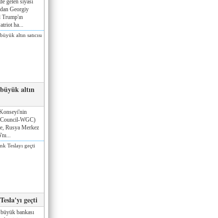
de gelen siyasi
ndan Georgiy
 Trump'ın
triot ha...
 büyük altın
Konseyi'nin
 Council-WGC)
öre, Rusya Merkez
nı...
esla'yı geçti
 büyük bankası