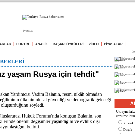
Реклама
ARLAR
PORTRE
ANALİZ
BAŞARI ÖYKÜLERİ
VİDEO
PİYASALAR
9.
Реклама
BERLERİ
Реклама
ız yaşam Rusya için tehdit"
Реклама
Реклама
Реклама
akan Yardımcısı Vadim Balanin, resmi nikâh olmadan
 eğiliminin ülkenin ulusal güvenliği ve demografik geleceği
A
t oluşturduğunu söyledi.
Ukrayna krizi
 Uluslararası Hukuk Forumu'nda konuşan Balanin, son
çözülme ihtim
işkilerinde önemli değişimler yaşandığını ve evlilik dışı
Yüksek
yaygınlaştığını belirtti.
Düşük