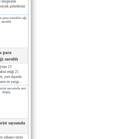
 dergisinin
üyük şirketlerini
a para
ğı sarsıldı
i'nin 23
ul ettiği 21.
ti, yurt dışında
rın en yaygı...
rist sayısında
n yabancı turist