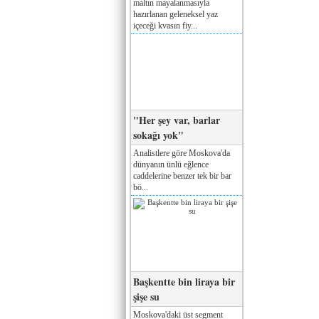
maltın mayalanmasıyla
hazırlanan geleneksel yaz
içeceği kvasın fiy...
"Her şey var, barlar
sokağı yok"
Analistlere göre Moskova'da
dünyanın ünlü eğlence
caddelerine benzer tek bir bar
bö...
Başkentte bin liraya bir
şişe su
Moskova'daki üst segment