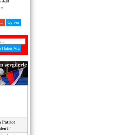
 değil
zım
ar
 Patriot
eden?"