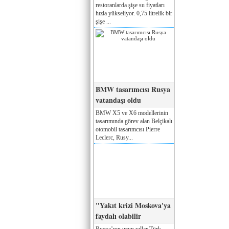
restoranlarda şişe su fiyatları
hızla yükseliyor. 0,75 litrelik bir
şişe ...
BMW tasarımcısı Rusya
vatandaşı oldu
BMW X5 ve X6 modellerinin
tasarımında görev alan Belçikalı
otomobil tasarımcısı Pierre
Leclerc, Rusy...
"Yakıt krizi Moskova'ya
faydalı olabilir
Rusya’nın uzun yıllar Türk