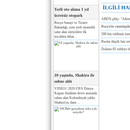
İLGİLİ H
Yerli oto alana 1 yıl
ücretsiz otopark
ABD'li çiftçi: "Aile
Rusya Sanayi ve Ticaret
Rusya'da vatandaşlık
Bakanlığı, yeni yerli otomobil
satın alan sürücülere ilk
500 bin rublenin üze
tescilden itibar...
Ruslar düşük faiz or
Doların 85 rubleye 
10 yaşında, Shakira ile
sahne aldı
VIDEO// 2026 FIFA Dünya
Kupası finalinin devre arasında
sahne alan Kolombiyalı yıldız
Shakira'ya, dans ...