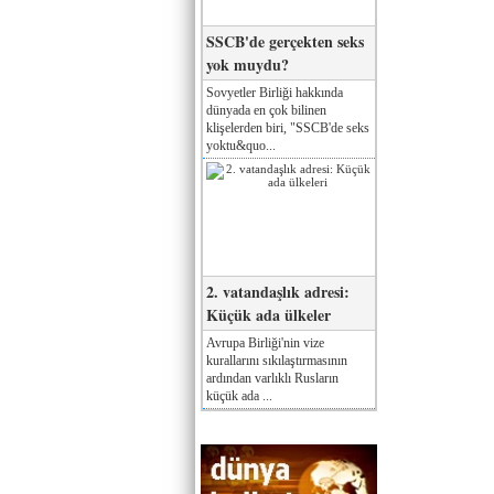
SSCB'de gerçekten seks
yok muydu?
Sovyetler Birliği hakkında
dünyada en çok bilinen
klişelerden biri, "SSCB'de seks
yoktu&quo...
2. vatandaşlık adresi:
Küçük ada ülkeler
Avrupa Birliği'nin vize
kurallarını sıkılaştırmasının
ardından varlıklı Rusların
küçük ada ...