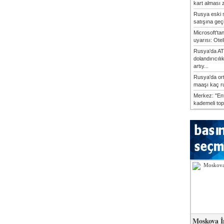
kart alması z
Rusya eski s
satışına geçic
Microsoft'ta
uyarısı: Otel
Rusya'da AT
dolandırıcılı
artıy...
Rusya'da or
maaşı kaç ru
Merkez: "En
kademeli top
Moskova İ