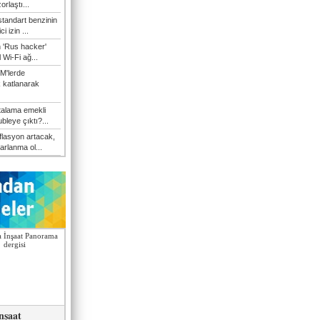
orlaştı...
tandart benzinin
i izin ...
n 'Rus hacker'
l Wi-Fi ağ...
M'lerde
k katlanarak
talama emekli
bleye çıktı?...
flasyon artacak,
arlanma ol...
nşaat