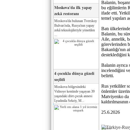
Balanin, boşanm
Moskova'da ilk yapay
bu eğilimlerin 
zekâ restoranı
ifade etti. Yet
temel yapıları a
Moskova'da bulunan Tverskoy
Bulvarı'nda, Rusya'nın yapay
Batı ülkelerind
zekâ teknolojileriyle yönetilen
Balanin, bu sür
...
Aile, annelik, 
görevlerinden b
Bakanlığı'nın ai
desteklediğini k
Balanin ayrıca s
incelendiğini v
4 çocukla dünya güzeli
belirtti.
seçildi
Rus yetkililer
Moskova bölgesindeki
önlemler üzerin
Vidnoye kentinde yaşayan 39
yaşındaki dört çocuk annesi
Matviyenko da e
Lyudmila Sekriy, M...
kaldırılmasının 
25.6.2026
Реклама