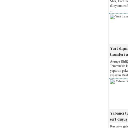
Sber, Fortune
dünyanın en b
...
Yurt dışın
transferi a
Avrupa Birliğ
Temmuz'da kab
yaptırım pake
yaşayan Rusla
Yabancı tu
sert düşüş
Rusya'ya gele