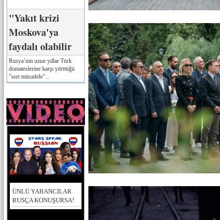
"Yakıt krizi
Moskova'ya
faydalı olabilir
Rusya’nın uzun yıllar Türk
domateslerine karşı yürttüğü
"sert mücadele"...
ÜNLÜ YABANCILAR
RUSÇA KONUŞURSA!