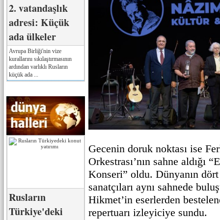
2. vatandaşlık
adresi: Küçük
ada ülkeler
Avrupa Birliği'nin vize
kurallarını sıkılaştırmasının
ardından varlıklı Rusların
küçük ada ...
Gecenin doruk noktası ise Fer
Orkestrası’nın sahne aldığı “
Konseri” oldu. Dünyanın dört 
sanatçıları aynı sahnede bulu
Rusların
Hikmet’in eserlerden bestelene
Türkiye'deki
repertuarı izleyiciye sundu.