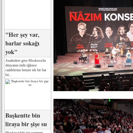
"Her şey var,
barlar sokağı
yok"
Analistlere göre Moskova'da
dünyanın ünlü eğlence
caddelerine benzer tek bir bar
bö...
Başkentte bin
liraya bir şişe su
Moskova'daki üst segment