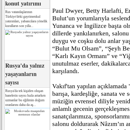
konut yatırımı
Paul Dwyer, Betty Harlafti,
Rus vatandaşlarının
Türkiye'deki gayrimenkul
Bulut’un yorumlarıyla seslendi
yatırımları, yabancılara yönelik
Yunanca ve İngilizce başta ol
kuralların son yılla...
dillerde yankılanırken, salonu
duygu ve coşku dolu anlar yaş
“Bulut Mu Olsam”, “Şeyh Bed
“Karlı Kayın Ormanı” ve “Yi
unutulmaz eserler, dakikalarca
Rusya'da yalnız
karşılandı.
yaşayanların
sayısı
Vakıf'tan yapılan açıklamada
Rusya'da tek kişiden oluşan
barışa, kardeşliğe, sanata ve 
hanelerin sayısı hızla artarken
müziğin evrensel diliyle yeni
uzmanlar bu eğilimin doğum
oranlarını daha da aş...
anlamlı gecenin gerçekleşmes
sanatçılarımıza, sponsorlarımı
salonu doldurarak Nâzım’ın an