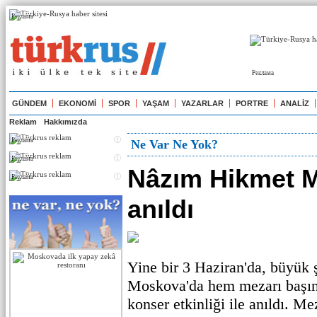
Реклама
Реклама
GÜNDEM
EKONOMİ
SPOR
YAŞAM
YAZARLAR
PORTRE
ANALİZ
Reklam
Hakkımızda
Реклама
Ne Var Ne Yok?
Реклама
Nâzım Hikmet 
Реклама
anıldı
Yine bir 3 Haziran'da, büyük
Moskova'da hem mezarı başın
konser etkinliği ile anıldı. M