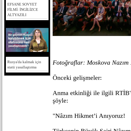
EFSANE SOVYET
FİLMİ: İNGİLİZCE
ALTYAZILI
Fotoğraflar: Moskova Nazım 
Rusya'da kalmak için
statü yasallaştırma
Önceki gelişmeler:
Anma etkinliği ile ilgili RTİ
şöyle:
"Nâzım Hikmet’i Anıyoruz!
Türkçenin Büyük Şairi Nâzım