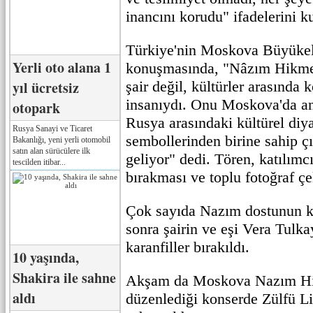
inancını korudu" ifadelerini ku
Türkiye'nin Moskova Büyükelç
Yerli oto alana 1
konuşmasında, "Nâzım Hikmet
yıl ücretsiz
şair değil, kültürler arasında 
insanıydı. Onu Moskova'da an
otopark
Rusya arasındaki kültürel diy
Rusya Sanayi ve Ticaret
sembollerinden birine sahip 
Bakanlığı, yeni yerli otomobil
satın alan sürücülere ilk
geliyor" dedi. Tören, katılımc
tescilden itibar...
bırakması ve toplu fotoğraf çe
Çok sayıda Nazım dostunun ka
sonra şairin ve eşi Vera Tulk
karanfiller bırakıldı.
10 yaşında,
Shakira ile sahne
Akşam da Moskova Nazım Hik
aldı
düzenlediği konserde Zülfü Li