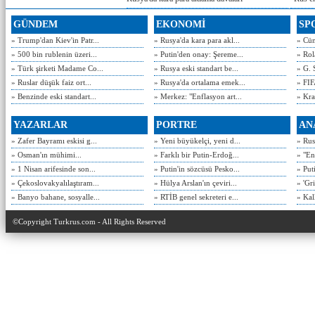
GÜNDEM
EKONOMİ
SP
» Trump'dan Kiev'in Patr...
» Rusya'da kara para akl...
» Cün
» 500 bin rublenin üzeri...
» Putin'den onay: Şereme...
» Rol
» Türk şirketi Madame Co...
» Rusya eski standart be...
» G. 
» Ruslar düşük faiz ort...
» Rusya'da ortalama emek...
» FIF
» Benzinde eski standart...
» Merkez: "Enflasyon art...
» Kra
YAZARLAR
PORTRE
AN
» Zafer Bayramı eskisi g...
» Yeni büyükelçi, yeni d...
» Rusy
» Osman'ın mühimi...
» Farklı bir Putin-Erdoğ...
» "En
» 1 Nisan arifesinde son...
» Putin'in sözcüsü Pesko...
» Put
» Çekoslovakyalılaştıram...
» Hülya Arslan'ın çeviri...
» 'Gri
» Banyo bahane, sosyalle...
» RTİB genel sekreteri e...
» Kal
©Copyright Turkrus.com - All Rights Reserved