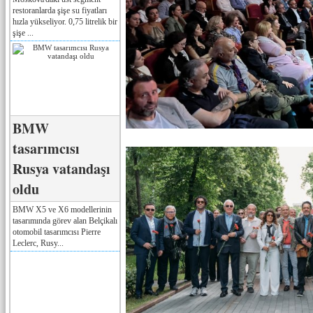
restoranlarda şişe su fiyatları
hızla yükseliyor. 0,75 litrelik bir
şişe ...
BMW
tasarımcısı
Rusya vatandaşı
oldu
BMW X5 ve X6 modellerinin
tasarımında görev alan Belçikalı
otomobil tasarımcısı Pierre
Leclerc, Rusy...