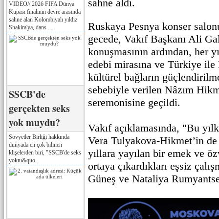
sahne aldı.
VIDEO// 2026 FIFA Dünya
Kupası finalinin devre arasında
sahne alan Kolombiyalı yıldız
Ruskaya Pesnya konser salon
Shakira'ya, dans ...
gecede, Vakıf Başkanı Ali Gali
konuşmasının ardından, her y
edebi mirasına ve Türkiye ile
kültürel bağların güçlendirilm
sebebiyle verilen Nâzım Hikm
SSCB'de
seremonisine geçildi.
gerçekten seks
yok muydu?
Vakıf açıklamasında, "Bu yılk
Sovyetler Birliği hakkında
Vera Tulyakova-Hikmet’in de 
dünyada en çok bilinen
yıllara yayılan bir emek ve ö
klişelerden biri, "SSCB'de seks
yoktu&quo...
ortaya çıkardıkları eşsiz çal
Güneş ve Nataliya Rumyantsev