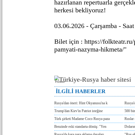
hazırlanan repertuarla gerçek
herkesi bekliyoruz!
03.06.2026 - Çarşamba - Saat
Bilet için : https://folkteatr.r
pamyati-nazyma-hikmeta/"
Реклама
İLGİLİ HABERLER
Rusya'dan öneri: Hint Okyanusu'na k
Rusya'd
Trump'dan Kiev'in Patriot isteğine
500 bin
Türk şirketi Madame Coco Rusya paza
Ruslar 
Benzinde eski standarta dönüş: "Yen
Doların
Rusya'da kara para aklama davaları
"Rus e