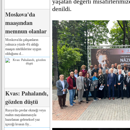
yaşatan değerli misafirlerimi
denildi.
Moskova'da
maaşından
memnun olanlar
Moskova'da çalışanların
yalnızca yüzde 4'ü aldığı
maaşın niteliklerine uygun
olduğunu d...
Kvas: Pahalandı,
gözden düştü
Rusya'da çavdar ekmeği veya
maltın mayalanmasıyla
hazırlanan geleneksel yaz
içeceği kvasın fiy...