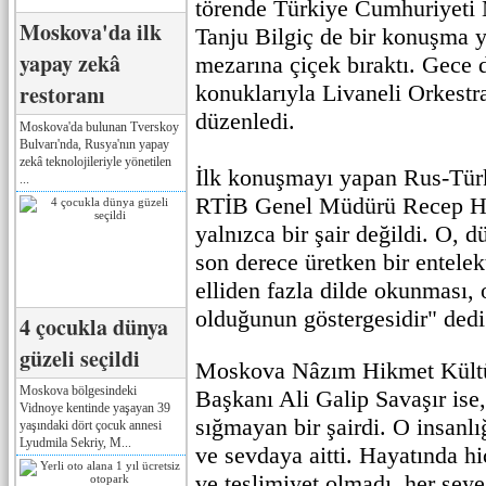
törende Türkiye Cumhuriyeti
Moskova'da ilk
Tanju Bilgiç de bir konuşma y
yapay zekâ
mezarına çiçek bıraktı. Gece d
restoranı
konuklarıyla Livaneli Orkestra
düzenledi.
Moskova'da bulunan Tverskoy
Bulvarı'nda, Rusya'nın yapay
zekâ teknolojileriyle yönetilen
İlk konuşmayı yapan Rus-Türk 
...
RTİB Genel Müdürü Recep H
yalnızca bir şair değildi. O, 
son derece üretken bir entelek
elliden fazla dilde okunması, 
olduğunun göstergesidir" dedi
4 çocukla dünya
güzeli seçildi
Moskova Nâzım Hikmet Kültü
Moskova bölgesindeki
Başkanı Ali Galip Savaşır ise
Vidnoye kentinde yaşayan 39
sığmayan bir şairdi. O insanl
yaşındaki dört çocuk annesi
Lyudmila Sekriy, M...
ve sevdaya aitti. Hayatında 
ve teslimiyet olmadı, her şe